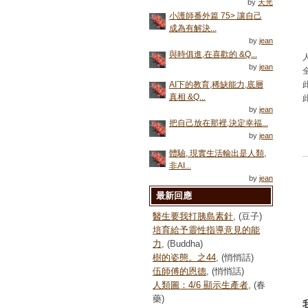
by
天光
小護師番外篇 75> 讓自己
成為有解決...
by
jean
與時俱進,在喜歡的 &Q...
人
by
jean
AI下的教育,稀缺能力,底層
真相 &Q...
by
jean
把自己放在那裡,決定幸福...
by
jean
體驗, 現實生活輸出是人類,
非AI...
by
jean
最新回應
醫生要我打胰島素針
, (豆子)
培育給予靈性指導意見的能
力
, (Buddha)
樹的姿態。之44
, (悄悄話)
伍師傅的恩德
, (悄悄話)
人類圖：4/6 顯示生產者
, (春
藥)