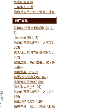
尊者阿迦曼傳
一年多簽台灣
壽命是自己一點一滴努力來的
熱門文章
宮崎駿‧兒童合唱精選(154,11
6)
山林短修(80,148)
法鼓山菩薩戒行記。之三(78,
883)
東天目山昭明寺的彌陀村(73,
632)
聖嚴法師：為什麼要出家？(6
8,405)
南風過客(52,603)
寫
佈置小小的佛堂(51,167)
伍師傅的恩德(49,094)
第七型人格(46,101)
法鼓山菩薩戒行記。之二(44,
得
844)
5
讀佛經時流淚(44,284)
開
帕奧禪林十戒女：體驗六世輪