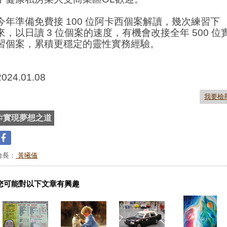
今年準備免費接 100 位阿卡西個案解讀，幾次練習下
來，以日讀 3 位個案的速度，有機會改接全年 500 位
習個案，累積更穩定的靈性實務經驗。
2024.01.08
我要檢
#
實現夢想之道
台長：
黃曦儀
您可能對以下文章有興趣