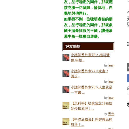
友，品行端正的同伴，那就應
該克服一切險阻，愉快地，自
覺地與他同行。
如果得不到一位聰明睿智的朋
友，品行端正的同伴，那就象
國王拋棄征服的王國，讓他象
犀牛角一樣獨自遊蕩。
好友動態
小護師番外章78 > 福慧雙
修 年輕...
by
jean
小護師番外章77 >家書 7
匱乏...
by
jean
小護師番外章76 >人生就是
一本書 ...
by
jean
【思科學】從抗震設計領悟
到停損原理！...
by
天光
【中聯油風暴】理智與民粹
對決！...