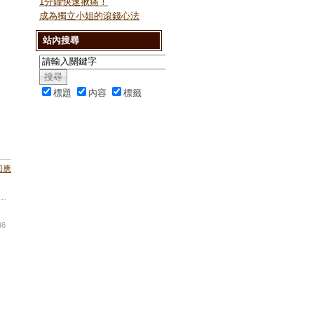
1分鐘快速揪痛！
成為獨立小姐的滾錢心法
站內搜尋
標題
內容
標籤
回應
46