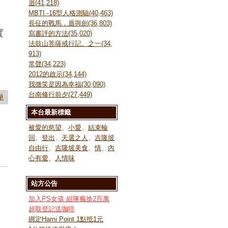
迴(41,218)
MBTI -16型人格測驗(40,463)
長征的戰馬，盾與劍(36,803)
實
寫書評的方法(35,020)
法鼓山菩薩戒行記。之一(34,
913)
常聲(34,223)
2012的啟示(34,144)
我微笑是因為幸福(30,090)
台南修行前夕(27,449)
舉
本台最新標籤
被愛的慾望
、
小愛
、
結束輪
回
、
登出
、
天選之人
、
吉隆坡
自由行
、
吉隆坡美食
、
情
、
內
心有愛
、
人情味
站方公告
加入PS女孩 組隊瘋搶2百萬
超取登記送咖啡
綁定Hami Point 1點抵1元