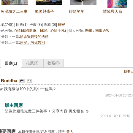
魚湯粉之二三事
瑤瑤與孩子
輕鬆笑笑
情障與天命
氣(748) | 回應(1)| 推薦 (
3
)| 收藏 (
0
)|
轉寄
全站分類:
心情日記(隨筆、日記、心情手札)
| 個人分類:
專欄：南風過客
|
此分類下一篇:
給遠安最後的法施
此分類上一篇:
遠安，向你告別
推薦(
3
)
收藏(
0
)
回應(1)
我要
Buddha
🌿我有緣做100中的其中一位嗎？
2024-01-08 20:32:
版主回應
請為此服務先做三件善事 + 分享內容 再來報名 ☺️
2024-01-09 11:39:51
我要回應
本篇僅限會員/好友回應，請先
登入