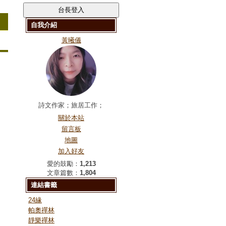
自我介紹
黃曦儀
詩文作家；旅居工作；
關於本站
留言板
地圖
加入好友
愛的鼓勵：
1,213
文章篇數：
1,804
連結書籤
24緣
帕奧禪林
靜樂禪林