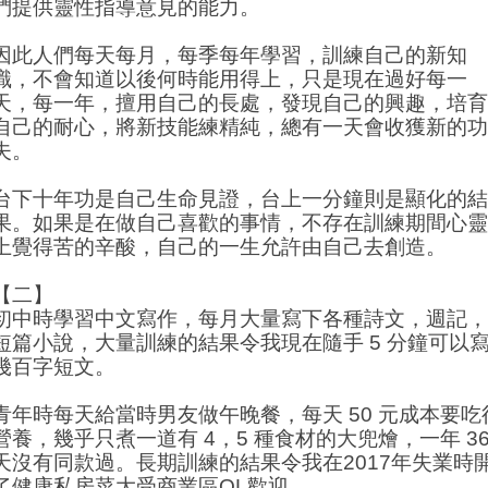
們提供靈性指導意見的能力。
因此人們每天每月，每季每年學習，訓練自己的新知
識，不會知道以後何時能用得上，只是現在過好每一
天，每一年，擅用自己的長處，發現自己的興趣，培育
自己的耐心，將新技能練精純，總有一天會收獲新的功
夫。
台下十年功是自己生命見證，台上一分鐘則是顯化的結
果。如果是在做自己喜歡的事情，不存在訓練期間心靈
上覺得苦的辛酸，自己的一生允許由自己去創造。
【二】
初中時學習中文寫作，每月大量寫下各種詩文，週記，
短篇小說，大量訓練的結果令我現在隨手 5 分鐘可以
幾百字短文。
青年時每天給當時男友做午晚餐，每天 50 元成本要吃
營養，幾乎只煮一道有 4，5 種食材的大兜燴，一年 36
天沒有同款過。長期訓練的結果令我在2017年失業時
了健康私房菜大受商業區OL歡迎。