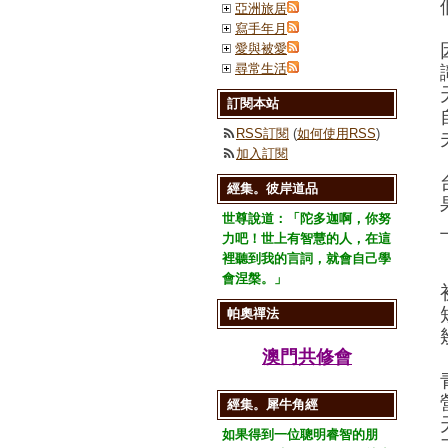
亞洲旅居
寫手年月
愛與被愛
尋常生活
訂閱本站
RSS訂閱
(
如何使用RSS
)
加入訂閱
經集。彼岸道品
世尊說道：「陀多迦啊，你努
力吧！世上有智慧的人，在這
裡聽到我的言詞，就會自己學
會涅槃。」
帕奧禪法
澳門共修會
經集。犀牛角經
如果得到一位聰明睿智的朋