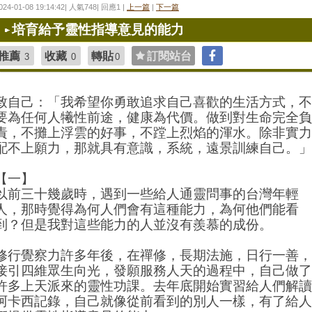
024-01-08 19:14:42| 人氣748| 回應1 |
上一篇
|
下一篇
培育給予靈性指導意見的能力
推薦
收藏
轉貼
訂閱站台
3
0
0
致自己：「我希望你勇敢追求自己喜歡的生活方式，不
要為任何人犧性前途，健康為代價。做到對生命完全負
責，不攤上浮雲的好事，不蹚上烈焰的渾水。除非實力
配不上願力，那就具有意識，系統，遠景訓練自己。」
【一】
以前三十幾歲時，遇到一些給人通靈問事的台灣年輕
人，那時覺得為何人們會有這種能力，為何他們能看
到？但是我對這些能力的人並沒有羨慕的成份。
修行覺察力許多年後，在禪修，長期法施，日行一善，
接引四維眾生向光，發願服務人天的過程中，自己做了
許多上天派來的靈性功課。去年底開始實習給人們解讀
阿卡西記錄，自己就像從前看到的別人一樣，有了給人