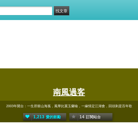
南風過客
2003年開台：一生邪桀山海孤，風華比翼玉蘭喻，一緣情定江湖會，回頭剎是百年歌
1,213
14
愛的鼓勵
訂閱站台