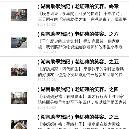
( 湖南助學旅記 ) 老紅磚的笑容。終章
【晚會結束，夜車開往回澳的長途】 十點半時，
三天兩夜的「湖南助學之旅」完滿結束了。我跟平
2007-10-23
平和薇互相...
( 湖南助學旅記 ) 老紅磚的笑容。之六
【千年歷史的上古棠村】 探訪完最後一個家庭
後，我們將部份物資送給劉老師和他學生小學老
2007-10-23
師，也交了一大...
( 湖南助學旅記 ) 老紅磚的笑容。之五
【探訪周家：四代師生】 來接我車的剛好是老媽
的好朋友，也是今次我邀她們一起參加助學的長
2007-10-23
輩，彼此是世...
( 湖南助學旅記 ) 老紅磚的笑容。之四
【俸媽媽好禮：有機農產】 匯才行程表上註明家
訪時間是朝早九點至下午四點，所以我們從回家後
2007-10-23
的十點起一...
( 湖南助學旅記 ) 老紅磚的笑容。之三
【俸媽媽好禮：手織鞋子】 沸水還在烚煮素粽