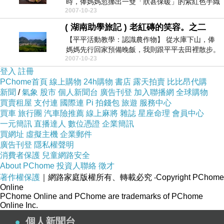
時，俸媽媽忽挪出一雙「狀甚保暖」的紫紅色手織
2007-10-23
鞋子，叫我試...
( 湖南助學旅記 ) 老紅磚的笑容。之二
【平平活動教學：認識農作物】 從水庫下山，俸
媽媽先行回家預備晚飯，我則跟平平去田裡散步。
2007-10-23
平平帶我走...
登入
註冊
PChome首頁
線上購物
24h購物
書店
露天拍賣
比比昂代購
新聞
/
氣象
股市
個人新聞台
廣告刊登
加入聯播網
全球購物
買賣租屋
支付連
國際連
Pi 拍錢包
旅遊
服務中心
買車
旅行團
汽車險推薦
線上麻將
雜誌
星座命理
會員中心
一元簡訊
直播達人
數位憑證
企業簡訊
買網址
虛擬主機
企業郵件
廣告刊登
隱私權聲明
消費者保護
兒童網路安全
About PChome
投資人聯絡
徵才
著作權保護
｜網路家庭版權所有、轉載必究
‧Copyright PChome
Online
PChome Online and PChome are trademarks of PChome
Online Inc.
個人新聞台