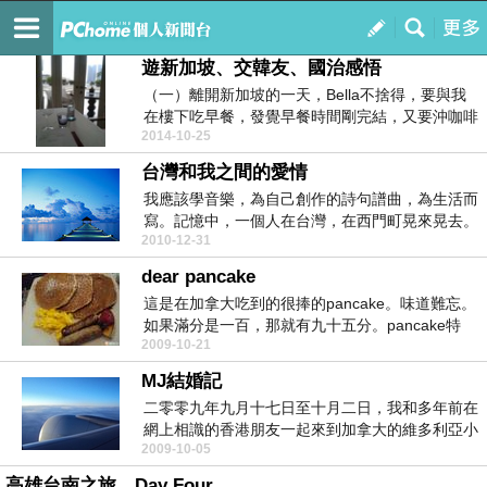
南風過客
訂閱
我的
遊新加坡、交韓友、國治感悟
（一）離開新加坡的一天，Bella不捨得，要與我
在樓下吃早餐，發覺早餐時間剛完結，又要沖咖啡
2014-10-25
給我喝。...
台灣和我之間的愛情
我應該學音樂，為自己創作的詩句譜曲，為生活而
寫。記憶中，一個人在台灣，在西門町晃來晃去。
2010-12-31
美眉、恐龍男...
dear pancake
這是在加拿大吃到的很捧的pancake。味道難忘。
如果滿分是一百，那就有九十五分。pancake特
2009-10-21
寫...
MJ結婚記
二零零九年九月十七日至十月二日，我和多年前在
網上相識的香港朋友一起來到加拿大的維多利亞小
2009-10-05
島，M和J結...
高雄台南之旅。Day Four