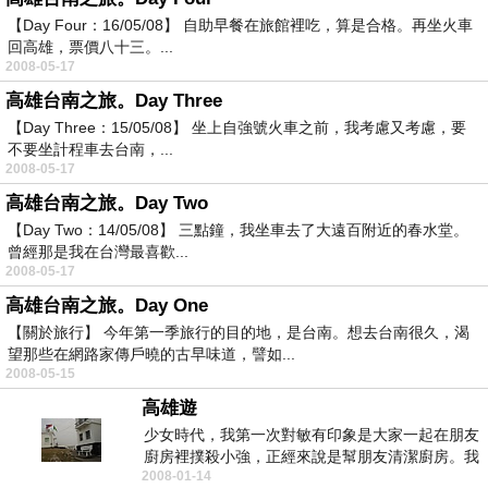
【Day Four：16/05/08】 自助早餐在旅館裡吃，算是合格。再坐火車
回高雄，票價八十三。...
2008-05-17
高雄台南之旅。Day Three
【Day Three：15/05/08】 坐上自強號火車之前，我考慮又考慮，要
不要坐計程車去台南，...
2008-05-17
高雄台南之旅。Day Two
【Day Two：14/05/08】 三點鐘，我坐車去了大遠百附近的春水堂。
曾經那是我在台灣最喜歡...
2008-05-17
高雄台南之旅。Day One
【關於旅行】 今年第一季旅行的目的地，是台南。想去台南很久，渴
望那些在網路家傳戶曉的古早味道，譬如...
2008-05-15
高雄遊
少女時代，我第一次對敏有印象是大家一起在朋友
廚房裡撲殺小強，正經來說是幫朋友清潔廚房。我
2008-01-14
倆之間的友誼...