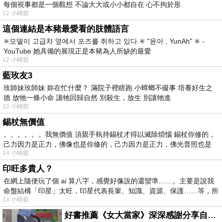
每個視事都是一個觀想 不論大大或小小都自在 心不拘於形
12 小時前
這個連結是本豬最愛看的肢體語言
✳️모델이 고급차 옆에서 포즈를 취하고 있다.✳️ "윤아 , YunAh" ✳️ -
YouTube 她具備的展現正是本豬為人所缺的最愛
12 小時前
藍玫友3
玫師妹玫師妹 妳在忙什麼？ 滿院子裡瞎跑 小蟑螂不礙事 培養好生之
德 放牠一條小命 讓牠回歸自然 別殺生，放生 別讓牠進
13 小時前
錫杖無價值
。。。。。。我無價值 須親手執持錫杖才得以滅除煩惱 錫杖你修的，
己力因力是正力，佛像也是你修的，己力因力是正力，佛光普照也是
14 小時前
印旺多貴人？
在網上隨便玩了個 ai 算八字，感覺好像說的還蠻準……。主要是說我
命盤結構「印星」太旺，印星代表長輩、知識、資源、保護……等，所
14 小時前
好書推薦《女大當家》深深感謝分享自己想法震撼讀者的作家，讓我看到不同樣貌的家庭！