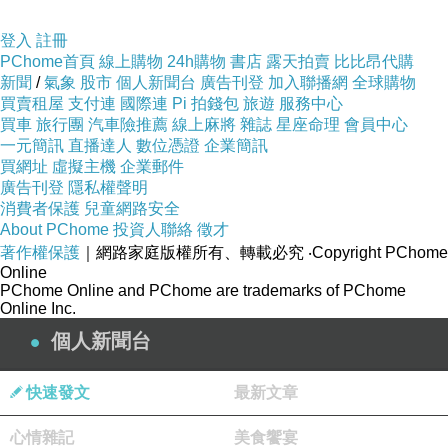
登入
註冊
PChome首頁
線上購物
24h購物
書店
露天拍賣
比比昂代購
新聞
/
氣象
股市
個人新聞台
廣告刊登
加入聯播網
全球購物
買賣租屋
支付連
國際連
Pi 拍錢包
旅遊
服務中心
買車
旅行團
汽車險推薦
線上麻將
雜誌
星座命理
會員中心
一元簡訊
直播達人
數位憑證
企業簡訊
買網址
虛擬主機
企業郵件
廣告刊登
隱私權聲明
消費者保護
兒童網路安全
About PChome
投資人聯絡
徵才
著作權保護
｜網路家庭版權所有、轉載必究
‧Copyright PChome
Online
PChome Online and PChome are trademarks of PChome
Online Inc.
個人新聞台
快速發文
最新文章
心情雜記
美食饗宴