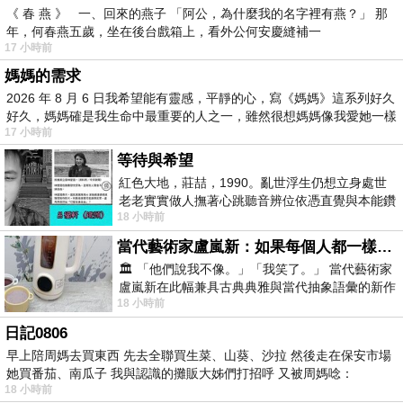
《 春 燕 》 一、回來的燕子 「阿公，為什麼我的名字裡有燕？」 那
年，何春燕五歲，坐在後台戲箱上，看外公何安慶縫補一
17 小時前
媽媽的需求
2026 年 8 月 6 日我希望能有靈感，平靜的心，寫《媽媽》這系列好久
好久，媽媽確是我生命中最重要的人之一，雖然很想媽媽像我愛她一樣
17 小時前
等待與希望
紅色大地，莊喆，1990。亂世浮生仍想立身處世
老老實實做人撫著心跳聽音辨位依憑直覺與本能鑽
18 小時前
向裂隙的亮處探索另一個心聲另一個共鳴的
當代藝術家盧嵐新：如果每個人都一樣，這世界該有多無聊？
🏛️ 「他們說我不像。」「我笑了。」 當代藝術家
盧嵐新在此幅兼具古典典雅與當代抽象語彙的新作
18 小時前
中，以沈靜的藍色空間為背景，描繪了
日記0806
早上陪周媽去買東西 先去全聯買生菜、山葵、沙拉 然後走在保安市場
她買番茄、南瓜子 我與認識的攤販大姊們打招呼 又被周媽唸：
18 小時前