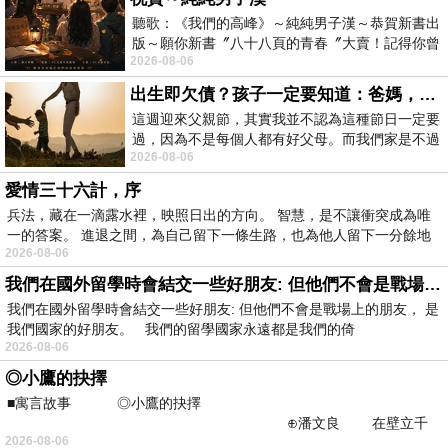
聽歌：《我們的高峰》～純純男子漢～恭賀新書出
版～願你新書〞八十八頁的青春〞大賣！記得你曾
2026-08-06
經在我的版留言…「好讚的圖^^感覺大家
出生即欠債？孩子一定要知道：爸媽，其實我不欠你們
這週迎來父親節，其實我並不認為這種節日一定要
過，因為不是每個人都有好父母。而我們家是不過
2026-08-06
節的，平時也沒什麼儀式感，生活趨近冷
愛情三十六計，序
兵法，藏在一滴露水裡，映照日出的方向。 智慧，是不讓衝突成為唯
一的答案。 進退之間，為自己留下一條生路，也為他人留下一分餘地
2026-08-06
我們在國外留學時會結交一些好朋友: 但他們不會是戰場上的朋友
我們在國外留學時會結交一些好朋友: 但他們不會是戰場上的朋友， 是
我們國家的好朋友。 我們的留學國家永遠都是我們的倚
2026-08-06
◎小鷹的抉擇
■寓言故事 ◎小鷹的抉擇
⊕潘文良 在壁立千
2026-08-06
仞的懸崖上，有一座遮天蔽