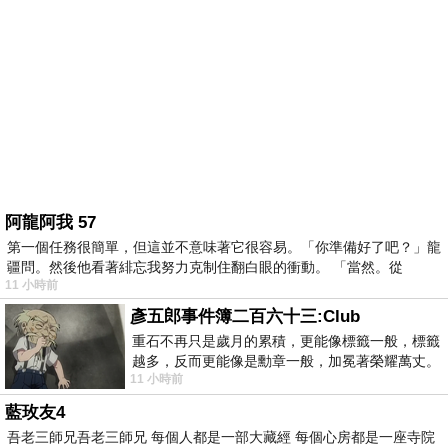
阿龍阿我 57
第一個任務很簡單，但這並不意味著它很容易。「你準備好了吧？」龍
疆問。然後他看著緋忘我努力克制住翻白眼的衝動。 「當然。從
11 小時前
彥五郎事件簿二百六十三:Club
重石不再只是歲月的累積，更能像標籤一般，標籤
越多，反而更能像是勳章一般，加冕著榮耀萬丈。
11 小時前
習慣一如縱容，成了再難輕輕放下的罪證
藍玫友4
吾老三師兄吾老三師兄 每個人都是一部大藏經 每個心房都是一座寺院