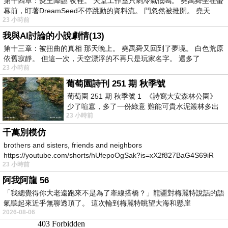
第十四章：炎王降臨 夜裡。 天堂工作室只剩冷氣低鳴。 堯禹舜坐在螢
幕前，盯著DreamSeed不停跳動的資料流。 門忽然被推開。 堯天
23 小時前
我與AI討論的小說劇情(13)
第十三章：被扭曲的真相 那天晚上。 堯禹舜又回到了夢境。 白色荒原
依舊寂靜。 但這一次，天空漂浮的不再只是玩家名字。 還多了
23 小時前
葡萄園詩刊 251 期 秋季號
葡萄園 251 期 秋季號 1 《詩寫大安森林公園》
少了喧囂，多了一份綠意 難能可貴水泥叢林多出
23 小時前
一
千萬別模仿
brothers and sisters, friends and neighbors
https://youtube.com/shorts/hUfepoOgSak?is=xX2f827BaG4S69iR
23 小時前
https
阿我阿龍 56
「我總覺得你大老遠跑來不是為了牽線搭橋？」龍疆對梅麗特說話的語
氣聽起來近乎無聊透頂了。 這次輪到梅麗特眺望大海和懸崖
2026-08-06