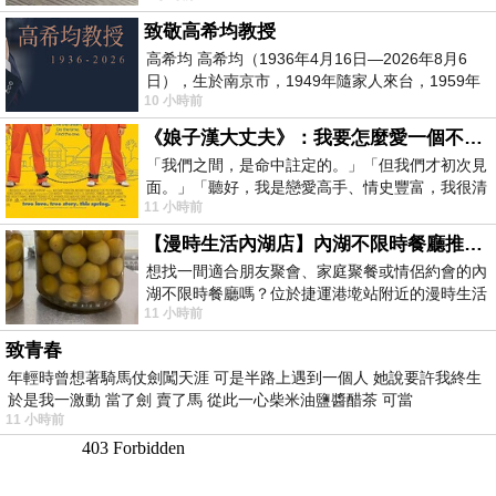
致敬高希均教授
高希均 高希均（1936年4月16日—2026年8月6
日），生於南京市，1949年隨家人來台，1959年
10 小時前
赴美深造並取得經濟發展博士學位。曾任
《娘子漢大丈夫》：我要怎麼愛一個不存在的人？
「我們之間，是命中註定的。」「但我們才初次見
面。」「聽好，我是戀愛高手、情史豐富，我很清
11 小時前
楚這種感覺，你我之間的那種感覺，現
【漫時生活內湖店】內湖不限時餐廳推薦｜捷運港墘站美食，聚餐、約會、家庭聚會首選，正餐甜點一次滿足
想找一間適合朋友聚會、家庭聚餐或情侶約會的內
湖不限時餐廳嗎？位於捷運港墘站附近的漫時生活
11 小時前
內湖店，從捷運站步行約4分鐘即可抵
致青春
年輕時曾想著騎馬仗劍闖天涯 可是半路上遇到一個人 她說要許我終生
於是我一激動 當了劍 賣了馬 從此一心柴米油鹽醬醋茶 可當
11 小時前