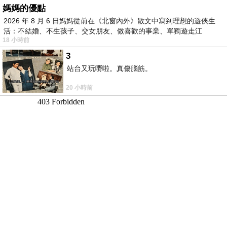
媽媽的優點
2026 年 8 月 6 日媽媽從前在《北窗內外》散文中寫到理想的遊俠生
活：不結婚、不生孩子、交女朋友、做喜歡的事業、單獨遊走江
18 小時前
湖⋯⋯，
3
站台又玩嘢啦。真傷腦筋。
20 小時前