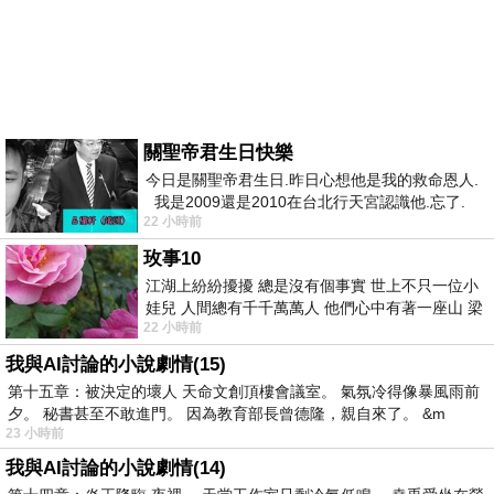
關聖帝君生日快樂
今日是關聖帝君生日.昨日心想他是我的救命恩人.
我是2009還是2010在台北行天宮認識他.忘了.
22 小時前
一個奇摩交友的網友學
玫事10
江湖上紛紛擾擾 總是沒有個事實 世上不只一位小
娃兒 人間總有千千萬萬人 他們心中有著一座山 梁
22 小時前
山佛山泰華衡恆嵩 一山之高
我與AI討論的小說劇情(15)
第十五章：被決定的壞人 天命文創頂樓會議室。 氣氛冷得像暴風雨前
夕。 秘書甚至不敢進門。 因為教育部長曾德隆，親自來了。 &m
23 小時前
我與AI討論的小說劇情(14)