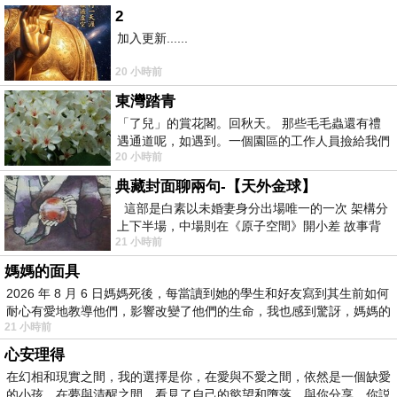
2
加入更新......
20 小時前
東灣踏青
「了兒」的賞花閣。回秋天。 那些毛毛蟲還有禮
遇通道呢，如遇到。一個園區的工作人員撿給我們
20 小時前
細賞。
典藏封面聊兩句-【天外金球】
這部是白素以未婚妻身分出場唯一的一次 架構分
上下半場，中場則在《原子空間》開小差 故事背
21 小時前
景影射西藏境外流亡 地下組織
媽媽的面具
2026 年 8 月 6 日媽媽死後，每當讀到她的學生和好友寫到其生前如何
耐心有愛地教導他們，影響改變了他們的生命，我也感到驚訝，媽媽的
21 小時前
心安理得
在幻相和現實之間，我的選擇是你，在愛與不愛之間，依然是一個缺愛
的小孩，在夢與清醒之間，看見了自己的慾望和墮落，與你分享，你説