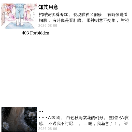
知其用意
招呼完後看著妳， 發現眼神又偏移， 有時像是看
胸肌， 有時像是看肚臍。 眼神刻意不交集， 對視
2026-08-06
視線不對齊， 讓我很難不
…
⋯⋯ Ai製圖 。 白色秋海棠花的幻形。 整體很Ai質
感。 不過我不討厭。 。 ... 嗯，我滿意了！ 。 🐻
2026-08-06
昨中