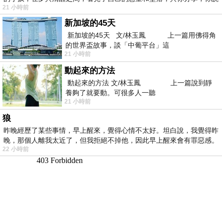
21 小時前
新加坡的45天
新加坡的45天 文/林玉鳳 上一篇用佛得角
的世界盃故事，談「中葡平台」這
21 小時前
動起來的方法
動起來的方法 文/林玉鳳 上一篇說到靜
養夠了就要動。可很多人一聽
21 小時前
狼
昨晚經歷了某些事情，早上醒來，覺得心情不太好。坦白說，我覺得昨
晚，那個人離我太近了，但我拒絕不掉他，因此早上醒來會有罪惡感。
22 小時前