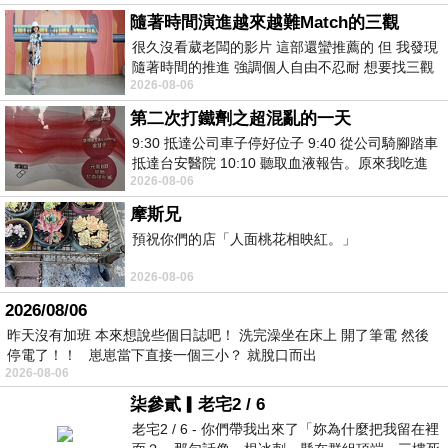
隨著時間演進越來越難Match的三觀
很久沒看葳老闆的影片 這部還蠻推薦的 但 我發現
隨著時間的推進 強調個人自由不忍耐 想要找三觀
2026-08-06
接近的不要說對象 連朋友都超
第二次打鐵劑之超混亂的一天
9:30 抵達公司車子停好位子 9:40 從公司騎腳踏車
抵達台安醫院 10:10 聽取血液報告。原來我吃進
2026-08-06
去的 B12 彌可保並非沒有吸收而是超
摩斯兄
預祝你們的店「人面桃花相映紅。」
2026-08-06
2026/08/06
昨天沒有加班 本來想說些個日誌吧！ 洗完澡坐在床上 開了筆電 然後
停電了！！ 崽崽當下直接一個三小？ 就脫口而出
2026-08-06
柒參貳▎老宅2 / 6
老宅2 / 6 - 你們帶我出來了「妳為什麼把我留在裡