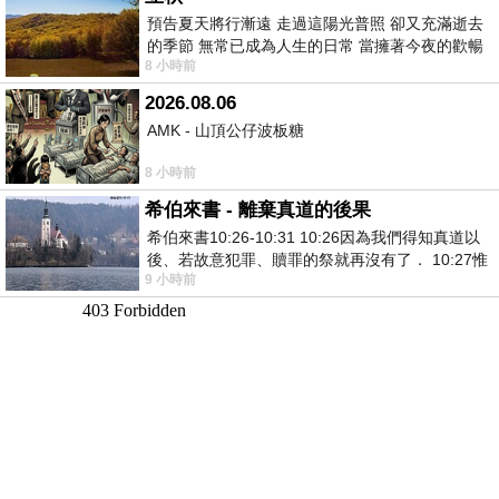
預告夏天將行漸遠 走過這陽光普照 卻又充滿逝去
的季節 無常已成為人生的日常 當擁著今夜的歡暢
8 小時前
舒心 轉眼驟成昨日 而明晨 太陽
2026.08.06
AMK - 山頂公仔波板糖
8 小時前
希伯來書 - 離棄真道的後果
希伯來書10:26-10:31 10:26因為我們得知真道以
後、若故意犯罪、贖罪的祭就再沒有了． 10:27惟
9 小時前
有戰懼等候審判和那燒滅眾敵人的烈火