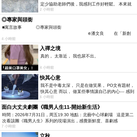
定少協助老師們後，我感到工作好輕鬆。 本來就
2 小時前
不是我的工作啊。 真
◎專家與頭銜
■寓言故事 ◎專家與頭銜
⊕潘文良 在「新創
4 小時前
之谷」裡——
入禪之境
真的， 太靠近， 我也尿不出。
4 小時前
快其心意
我不是中毒太深， 只是在做笑果， PO文有題材，
快其心意 而以， 做某些事情讓自己的內心--- 感到
6 小時前
愉快。
面白大丈夫劇團《職男人生11-開始新生活》
時間：2026年7月31日，周五19:30 地點：北藝中心球劇場 這是第二
次看該團《職男人生》系列的現場演出，感覺新鮮度、喜劇感
7 小時前
立秋