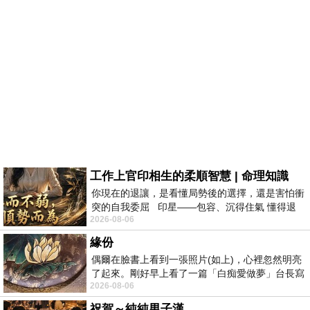
工作上官印相生的柔順智慧 | 命理知識
你現在的退讓，是看懂局勢後的選擇，還是害怕衝
突的自我委屈 印星——包容、沉得住氣 懂得退
2026-08-06
一步觀察，不會
緣份
偶爾在臉書上看到一張照片(如上)，心裡忽然明亮
了起來。剛好早上看了一篇「白痴愛做夢」台長寫
2026-08-06
的貼文，在回顧年輕時瘋狂愛上
祝賀～純純男子漢