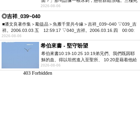
面？」那句話像一根冰刺，懸在群組頂端。三樓死
2026-08-06
死盯著照片裡的人。那個人確實站在
◎吉祥_039~040
■潘文良著作集＞勵益品＞魚雁千里共今緣＞吉祥_039~040 ▽039_吉
祥。2006.03.03.五 12:59:17 ▽040_吉祥。2006.03.16.四 00:00:
2026-08-06
希伯來書 - 堅守盼望
希伯來書10:19-10:25 10:19弟兄們、我們既因耶
穌的血、得以坦然進入至聖所、 10:20是藉着他給
2026-08-06
我們開了一條又新又活的路從幔子經過