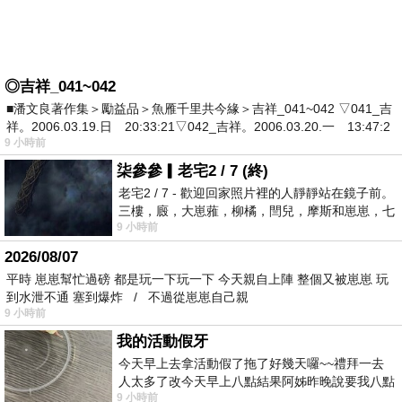
◎吉祥_041~042
■潘文良著作集＞勵益品＞魚雁千里共今緣＞吉祥_041~042 ▽041_吉
祥。2006.03.19.日 20:33:21▽042_吉祥。2006.03.20.一 13:47:2
9 小時前
柒參參▎老宅2 / 7 (終)
老宅2 / 7 - 歡迎回家照片裡的人靜靜站在鏡子前。
三樓，廄，大崽蕥，柳橘，閆兒，摩斯和崽崽，七
9 小時前
個人整整齊齊地站在鏡框之外，如同
2026/08/07
平時 崽崽幫忙過磅 都是玩一下玩一下 今天親自上陣 整個又被崽崽 玩
到水泄不通 塞到爆炸 / 不過從崽崽自己親
9 小時前
我的活動假牙
今天早上去拿活動假了拖了好幾天囉~~禮拜一去
人太多了改今天早上八點結果阿姊昨晚說要我八點
9 小時前
去西螺農會~回到莿桐都8點半多了