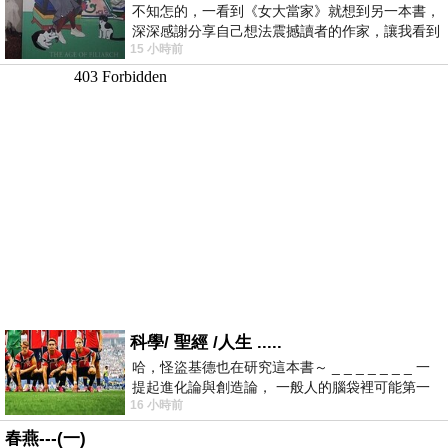
不知怎的，一看到《女大當家》就想到另一本書，
深深感謝分享自己想法震撼讀者的作家，讓我看到
15 小時前
不同樣貌的家庭！ 《女大
科學/ 聖經 /人生 .....
哈，怪盜基德也在研究這本書～ _ _ _ _ _ _ _ 一
提起進化論與創造論， 一般人的腦袋裡可能第一
16 小時前
時間就有「 進化論很科
春燕---(一)