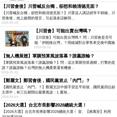
【川習會後】川普喊反台獨，卻想和賴清德見面？
【川普喊反台獨，卻想和賴清德見面？】川普這人講話經常不精確。川
習會後，他上媒體的發言，引起過多誤解與...
2026-05-19
【川習會】可能出賣台灣嗎？
【川習會】可能出賣台灣嗎？ 問：川習會是否可
能「伊朗換台灣」？用縮減對台軍售來交換中國施
2026-05-14
壓伊朗...
【無人機展翅】軍購預算風波落幕？誰贏誰輸？
【軍購預算風波落幕？誰贏誰輸？】問：這次軍購預算過關，打擊的是
誰？誰贏誰輸？台灣的無人機產業還有機會...
2026-05-10
【鄭麗文】鄭習會後，國民黨豈止「內鬥」？
【國民黨豈止「內鬥」？】鄭麗文訪中握手習近平前後，國民黨四位副
主席中，有三位都鬧出嚴重風波：1.蕭旭...
2026-05-04
【2026大選】台北市長影響2028總統大選！
【2026大選】台北市長將影響2028總統大選！ 壹、【蔣萬安】利用
2026選2028...