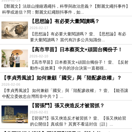
2026-02-19
【鄭麗文】法鼓山撞鐘遇繩抖，科學與政治意義？【鄭麗文繩抖事件】
科學或迷信？問：鄭麗文紅繩顫抖事件，如...
【思想論】有必要大量閱讀嗎？
2026-02-17
【思想論】有必要大量閱讀嗎？ 壹、【思想論】有必
要大量閱讀嗎？ 當代有許多公共知識份...
【高市早苗】日本蔡英文+頑固台獨份子！
2026-02-10
【高市早苗】日本蔡英文+頑固台獨份子！ 壹、【反射
動作=反效果】 中共的涉台決策一直都很...
【李貞秀風波】如何兼顧「國安」與「陸配參政權」？
2026-02-06
【李貞秀風波】 如何兼顧「國安」與「陸配參政權」？ 壹、【能否讓
中配立委效忠台灣而非中共？】...
【習張鬥】張又俠造反才被習抓？
2026-02-01
【習張鬥】張又俠造反才被習抓？ 壹、【張又俠給習
的公開信】真或假？ 其實不看這封信［註］...