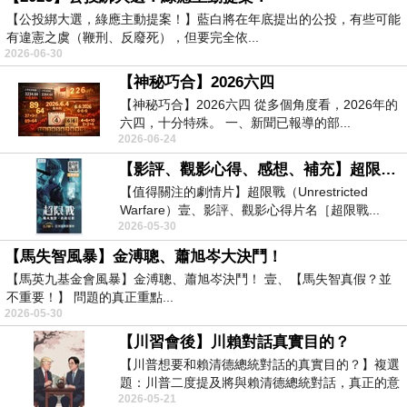
【公投綁大選，綠應主動提案！】藍白將在年底提出的公投，有些可能
有違憲之虞（鞭刑、反廢死），但要完全依...
2026-06-30
【神秘巧合】2026六四
【神秘巧合】2026六四 從多個角度看，2026年的
六四，十分特殊。 一、新聞已報導的部...
2026-06-24
【影評、觀影心得、感想、補充】超限戰（Covid劇情片）
【值得關注的劇情片】超限戰（Unrestricted
Warfare）壹、影評、觀影心得片名［超限戰...
2026-05-30
【馬失智風暴】金溥聰、蕭旭岑大決鬥！
【馬英九基金會風暴】金溥聰、蕭旭岑決鬥！ 壹、【馬失智真假？並
不重要！】 問題的真正重點...
2026-05-30
【川習會後】川賴對話真實目的？
【川普想要和賴清德總統對話的真實目的？】複選
題：川普二度提及將與賴清德總統對話，真正的意
2026-05-21
思是什麼？A...