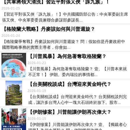
【共軍將領大清洗】習近平對張又俠「誅九族」！
2026-01-25
【習近平對張又俠「誅九族」！】中共國國防部公告：中央軍委副主席
張又俠、中央軍委委員兼聯合參謀部參謀長...
【格陵蘭大戰略】丹麥該如何與川普週旋？
2026-01-24
【格陵蘭爭奪戰】丹麥該如何與川普週旋？ 問：假如你是丹麥政府中
國際戰略事務的實際主導者，你會如...
【川普風暴】為何急著奪取格陵蘭？
2026-01-23
【川普風暴】為何急著奪取格陵蘭？ 壹、【川普本來就
不正常！】 伊朗、委內瑞拉的事情都...
【台美關稅談成】台灣迎來黃金時代？
2026-01-19
【台美關稅談成】台灣迎來黃金時代？ 台美關稅談判完
成，讓許多台灣人心中一塊大石頭終於放下。股市...
【伊朗慘案】川普能讓伊朗再次偉大？
2026-01-15
【伊朗慘案】川普能讓伊朗再次偉大？ 壹、【獨裁者心