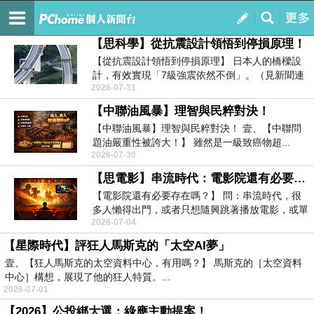
河光‧流音
訂閱
我的
【思科學】從抗震設計領悟到停損原理！
【從抗震設計領悟到停損原理】 日本人的橋樑設
計，有效實現「7級強震依然不倒」。（見新聞連
2026-07-31
結、圖...
【中聯油風暴】理智與民粹對決！
【中聯油風暴】理智與民粹對決！ 壹、【中聯問
題油嚴重性被誇大！】 雖然是一級致癌物超...
2026-07-30
【思電影】串流時代：電影院還有必要存在嗎？
【電影院還有必要存在嗎？】 問：串流時代，很
多人懶得出門，或者只想隨興跳著播放電影，或單
2026-07-04
純不想...
【星際時代】評狂人馬斯克的「太空AI夢」
壹、【狂人馬斯克的太空資料中心，有用嗎？】 馬斯克的［太空資料
中心］構想，展現了他的狂人特質。...
2026-07-01
【2026】公投綁大選：綠應主動提案！