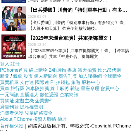
理學】為何大屠殺？ 問：伊朗獨裁政權之...
【出兵委國】川普的「特別軍事行動」有多特別？
2026-01-07
【出兵委國】川普的「特別軍事行動」有多特別？ 壹、
【人算不如天算】 炸完伊朗核設施後...
【2025年末環台軍演】共軍挺鄭麗文！
2025-12-30
【2025年末環台軍演】共軍在挺鄭麗文！ 壹、【跨年搞
環台軍演】共軍「裡應外合」挺鄭麗文！ ...
登入
註冊
PChome首頁
線上購物
24h購物
書店
露天拍賣
比比昂代購
新聞
/
氣象
股市
個人新聞台
廣告刊登
加入聯播網
全球購物
買賣租屋
支付連
國際連
Pi 拍錢包
旅遊
服務中心
買車
旅行團
汽車險推薦
線上麻將
雜誌
星座命理
會員中心
一元簡訊
直播達人
數位憑證
企業簡訊
買網址
虛擬主機
企業郵件
廣告刊登
隱私權聲明
消費者保護
兒童網路安全
About PChome
投資人聯絡
徵才
著作權保護
｜網路家庭版權所有、轉載必究
‧Copyright PChome