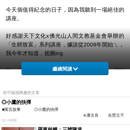
今天個值得紀念的日子，因為我聽到一場絕佳的
講座。
好感謝天下文化x佛光山人間文教基金會舉辦的
「生耕致富」系列講座，據說從2009年開始ㄟ，
我今年才知道，扼腕ing
繼續閱讀
第一次，是為了何培鈞的『天空的院子』，這段
我改天分享，但當天遲到，我憾恨很久。
你可能感興趣的文章
說起劉軒，我其實只是聽聞他的名字，也知道他
◎小鷹的抉擇
爸爸是劉墉，就這樣。
■寓言故事 ◎小鷹的抉擇
⊕潘文良 在壁立千
18 小時前
仞的懸崖上，有一座遮天蔽
但是經過今天後，我決定Follow他的粉絲團了。
羅東林鐵：三號隧道