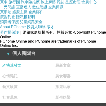
易讓這個個案反感，我不知道答案。
買車
旅行團
汽車險推薦
線上麻將
雜誌
星座命理
會員中心
一元簡訊
直播達人
數位憑證
企業簡訊
買網址
虛擬主機
企業郵件
有人可能覺得他很難與這樣的個人對談，因為很
廣告刊登
隱私權聲明
消費者保護
兒童網路安全
多人喜歡用「人生勝利組」這個頭銜套在他身
About PChome
投資人聯絡
徵才
上。
著作權保護
｜網路家庭版權所有、轉載必究
‧Copyright PChome
Online
PChome Online and PChome are trademarks of PChome
他個人其實不是很喜歡這個詞彙。
Online Inc.
個人新聞台
希望大家學習心理學，扭轉這種「一小部份人控
制社會」的想法。他開玩笑的說，他還沒接收到
快速發文
最新文章
那個聚會的邀請，不知道他們都是怎樣的人？
心情雜記
美食饗宴
如何和不同價值觀的人對話，很重要。
藝文欣賞
旅遊玩家
社會萬象
影視娛樂
亞里斯多德曾說：「我們都是『行動』與『決