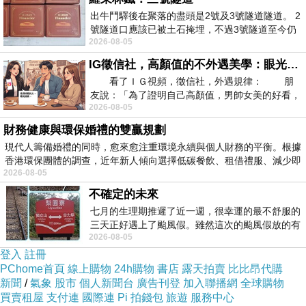
出牛鬥驛後在聚落的盡頭是2號及3號隧道隧道。 2
請聽我娓娓道來。
號隧道口應該已被土石掩埋，不過3號隧道至今仍
2026-08-05
存在。從台7丙牛鬥橋上往左岸上游方
開頭時，他介紹自己念哈佛心理學系，大家都會
IG徵信社，高顏值的不外遇美學：眼光太高也是一種防禦，為了證明我長得好看，我決定一輩子不外遇！
看了ＩＧ視頻，徵信社，外遇規律： 朋
討論個案，於是請我們假設自己接到個案時會想
友說：「為了證明自己高顏值，男帥女美的好看，
怎麼跟個案談？
2026-08-05
且眼光高，我決定一輩子不外遇。」
財務健康與環保婚禮的雙贏規劃
他說那個男孩因為父母要工作，五歲時就跟爺爺
現代人籌備婚禮的同時，愈來愈注重環境永續與個人財務的平衡。根據
香港環保團體的調查，近年新人傾向選擇低碳餐飲、租借禮服、減少即
奶奶住，住在一間連廁所都沒有的小房子，搬了
2026-08-05
三次家，學校同班同學都是邊緣人像罪犯的小孩
不確定的未來
之類的，重要的SAT考試(考大學)卻生病導致無
七月的生理期推遲了近一週，很幸運的最不舒服的
三天正好遇上了颱風假。雖然這次的颱風假放的有
法好好考試，對他幫助最大的老師卻在考試前夕
2026-08-05
點虛，因為風雨不大，但這也是最想要的
也過世。
登入
註冊
PChome首頁
線上購物
24h購物
書店
露天拍賣
比比昂代購
新聞
/
氣象
股市
個人新聞台
廣告刊登
加入聯播網
全球購物
如何談呢？我仔細想了又想，我覺得怎樣講都容
買賣租屋
支付連
國際連
Pi 拍錢包
旅遊
服務中心