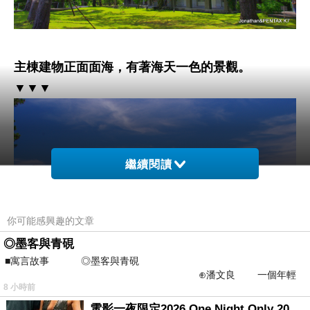
主棟建物正面面海，有著海天一色的景觀。
▼▼▼
繼續閱讀
你可能感興趣的文章
◎墨客與青硯
■寓言故事 ◎墨客與青硯
⊕潘文良 一個年輕
8 小時前
的墨客，在京城的古玩肆裡
電影一夜限定2026 One Night Only 2026 movie