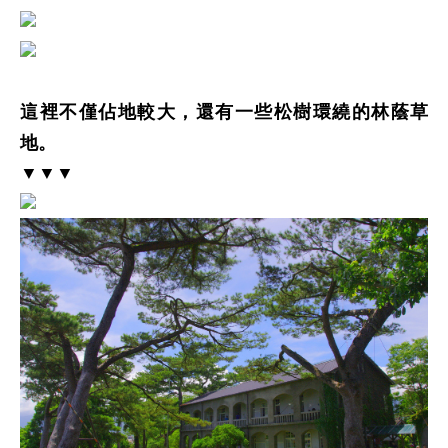
這裡不僅佔地較大，還有一些松樹環繞的林蔭草
地。
▼▼▼