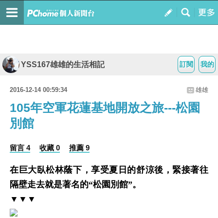
YSS167雄雄的生活相記
訂閱
我的
2016-12-14 00:59:34
雄雄
105年空軍花蓮基地開放之旅---松園
別館
留言 4
收藏 0
推薦 9
在巨大臥松林蔭下，享受夏日的舒涼後，緊接著往
隔壁走去就是著名的“松園別館”。
▼▼▼