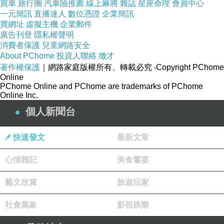
買車
旅行團
汽車險推薦
線上麻將
雜誌
星座命理
會員中心
一元簡訊
直播達人
數位憑證
企業簡訊
買網址
虛擬主機
企業郵件
廣告刊登
隱私權聲明
消費者保護
兒童網路安全
About PChome
投資人聯絡
徵才
著作權保護
｜網路家庭版權所有、轉載必究
‧Copyright PChome
Online
PChome Online and PChome are trademarks of PChome
Online Inc.
個人新聞台
快速發文
最新文章
生態教育篇。
心情雜記
美食饗宴
▼▼▼
藝文欣賞
旅遊玩家
社會萬象
影視娛樂
後棟是一餐飲區。