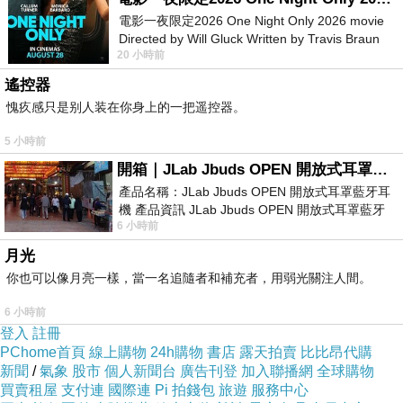
電影一夜限定2026 One Night Only 2026 movie
Directed by Will Gluck Written by Travis Braun
喜愛園藝的喬喬到此特別有感。
20 小時前
Starring Monica Barbaro
▼▼▼
遙控器
愧疚感只是别人装在你身上的一把遥控器。
5 小時前
開箱｜JLab Jbuds OPEN 開放式耳罩藍牙耳機 - 設計美學，輕巧、透氣、環境音全物理達成！
戰火年代的歷史建物“防空洞”，洞內有一些神風特
產品名稱：JLab Jbuds OPEN 開放式耳罩藍牙耳
攻隊簡介。
機 產品資訊 JLab Jbuds OPEN 開放式耳罩藍牙
6 小時前
耳機評語：非常有特色，值得喜愛美型工
▼▼▼
月光
你也可以像月亮一樣，當一名追隨者和補充者，用弱光關注人間。
6 小時前
登入
註冊
PChome首頁
線上購物
24h購物
書店
露天拍賣
比比昂代購
新聞
/
氣象
股市
個人新聞台
廣告刊登
加入聯播網
全球購物
買賣租屋
支付連
國際連
Pi 拍錢包
旅遊
服務中心