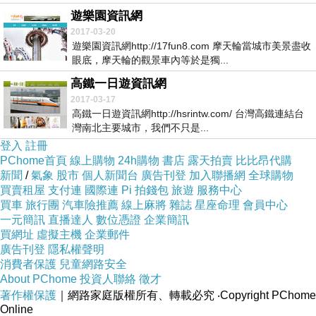
遊樂園資訊網
2017-03-20
遊樂園資訊網http://17fun8.com 摩天輪當城市美景盡收
眼底，摩天輪的觀景車內等於是獨...
高鐵一日遊資訊網
2017-03-17
高鐵一日遊資訊網http://hsrintw.com/ 台灣高鐵連結台
灣南北主要城市，我們不只是...
登入
註冊
PChome首頁
線上購物
24h購物
書店
露天拍賣
比比昂代購
新聞
/
氣象
股市
個人新聞台
廣告刊登
加入聯播網
全球購物
買賣租屋
支付連
國際連
Pi 拍錢包
旅遊
服務中心
買車
旅行團
汽車險推薦
線上麻將
雜誌
星座命理
會員中心
一元簡訊
直播達人
數位憑證
企業簡訊
買網址
虛擬主機
企業郵件
廣告刊登
隱私權聲明
消費者保護
兒童網路安全
About PChome
投資人聯絡
徵才
著作權保護
｜網路家庭版權所有、轉載必究
‧Copyright PChome
Online