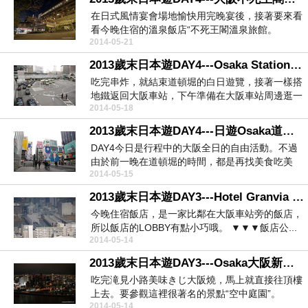
在日式風情宴會場地愉快用完晚宴後，接著要來看
看今晚住宿的溫泉飯店“不死王閣溫泉旅館。
2014-05-21
▼▼...
2013歲末日本遊DAY4---Osaka Station大阪車站
吃完串炸，就結束道頓堀的白日遊覽，接著一樣搭
地鐵返回大阪車站，下午準備在大阪車站周邊逛一
2014-05-18
逛。 ...
2013歲末日本遊DAY4---日遊Osaka道頓堀&心齋橋筋
DAY4今日是行程中的大阪全日的自由活動。不過
由於前一晚在道頓堀的時間，都是再找美食吃美
2014-05-15
食，並沒有逛...
2013歲末日本遊DAY3---Hotel Granvia Osaka
今晚住宿飯店，是一家比鄰在大阪車站旁的飯店，
所以飯店的LOBBY有點小巧哦。 ▼▼▼飯店公...
2014-05-14
2013歲末日本遊DAY3---Osaka大阪新梅田空中庭園
吃完滝見小路美味きじ大阪燒，馬上就直接往頂樓
上去。要參觀這裡很著名的景點“空中庭園”。
2014-05-14
▼▼▼當日因是...