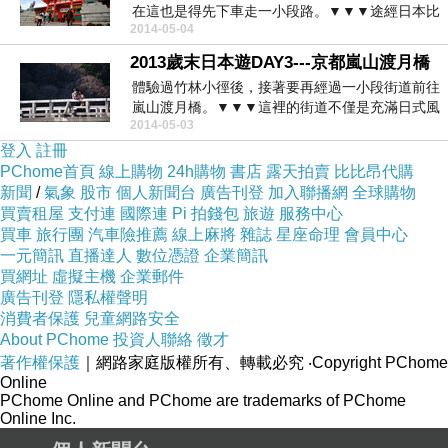
在這也是得先下車走一小段路。▼▼▼途經日本比
2014-05-04
較傳統式的鐵...
2013歲末日本遊DAY3---京都嵐山渡月橋
體驗過竹林小徑後，接著要再經過一小段街道前往
嵐山渡月橋。▼▼▼這裡的街道不僅是充滿日式風
2014-05-03
情，也有些許...
登入
註冊
PChome首頁
線上購物
24h購物
書店
露天拍賣
比比昂代購
新聞
/
氣象
股市
個人新聞台
廣告刊登
加入聯播網
全球購物
買賣租屋
支付連
國際連
Pi 拍錢包
旅遊
服務中心
買車
旅行團
汽車險推薦
線上麻將
雜誌
星座命理
會員中心
一元簡訊
直播達人
數位憑證
企業簡訊
買網址
虛擬主機
企業郵件
廣告刊登
隱私權聲明
消費者保護
兒童網路安全
About PChome
投資人聯絡
徵才
著作權保護
｜網路家庭版權所有、轉載必究
‧Copyright PChome
Online
PChome Online and PChome are trademarks of PChome
Online Inc.