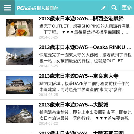
YSS167雄雄的生活相記
訂閱
我的
2013歲末日本遊DAY5---關西空港賦歸
逛完了OUTLET，想要SHOPING的人應該有滿足
一下了吧。 ▼▼▼最後當然得搭機準備回國，...
2014-05-25
2013歲末日本遊DAY5---Osaka RINKU PREMIUM OUTLET
快速走完了一圈東大寺的大佛殿，接著就到了行程
後一站，女孩們最愛的行程，也就是OUTLET
2014-05-25
shopi...
2013歲末日本遊DAY5---奈良東大寺
離開大阪城，接著DAY5第二個行程要前往千年的
木造建築，同時也是世界遺產的“東大寺”參拜。
2014-05-25
▼...
2013歲末日本遊DAY5---大阪城
拍完溫泉旅館後，即刻上車出發回到市區，開始此
次日本旅遊最後一天的行程。 ▼▼▼首先要參觀
2014-05-22
的景點...
2013歲末日本遊DAY4---大阪不死王閣溫泉旅館