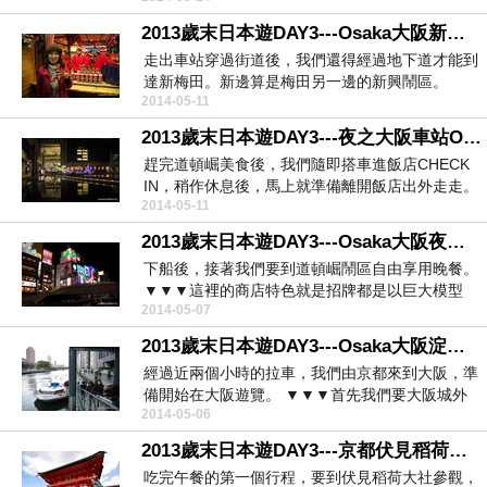
2013歲末日本遊DAY3---Osaka大阪新梅田
走出車站穿過街道後，我們還得經過地下道才能到
達新梅田。新邊算是梅田另一邊的新興鬧區。
2014-05-11
▼▼...
2013歲末日本遊DAY3---夜之大阪車站Osaka Station
趕完道頓崛美食後，我們隨即搭車進飯店CHECK
IN，稍作休息後，馬上就準備離開飯店出外走走。
2014-05-11
原因是...
2013歲末日本遊DAY3---Osaka大阪夜之道頓崛、心齊橋
下船後，接著我們要到道頓崛鬧區自由享用晚餐。
▼▼▼這裡的商店特色就是招牌都是以巨大模型
2014-05-07
呈...
2013歲末日本遊DAY3---Osaka大阪淀屋橋港水上巴士
經過近兩個小時的拉車，我們由京都來到大阪，準
備開始在大阪遊覽。 ▼▼▼首先我們要大阪城外
2014-05-06
搭乘水...
2013歲末日本遊DAY3---京都伏見稻荷大社
吃完午餐的第一個行程，要到伏見稻荷大社參觀，