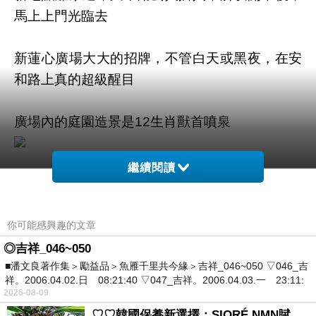
馬上上門光臨去
新蓮心廣場大大的招牌，不管白天或黑夜，在安
和路上真的超級醒目
廣場內的庭園造景是12生肖獸首噴泉
繼續閱讀
一進大門就可看到蓮花造型石碑
你可能感興趣的文章
◎吉祥_046~050
■潘文良著作集＞勵益品＞魚雁千里共今緣＞吉祥_046~050 ▽046_吉
祥。2006.04.02.日 08:21:40 ▽047_吉祥。2006.04.03.一 23:11:
2026-08-09
♡♡韓國保養新選擇：SIORÉ NMN賦活泡泡化妝水♡♡