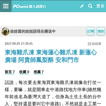
娃娃茵的娃娃語現在播送中
訂閱
我的
2017-09-25 17:35:41
娃娃茵
東海雞爪凍 東海蓮心雞爪凍 新蓮心
廣場 阿貴師鳳梨酥 安和門市
留言 7
收藏 0
推薦 7
話說，每次要去東海買東海雞爪凍就像在打仗一
樣，要嘛，就是開車走中港路找地方停車(雖然幾
年前改名為臺灣大道了，但身為土生土長的台中
人，堅持還是要叫它中港路)，不然就是走工業一