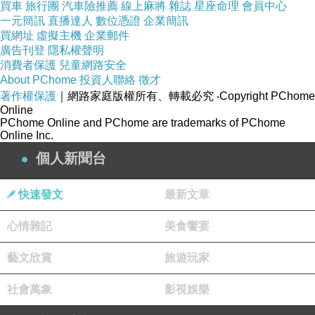
買車
旅行團
汽車險推薦
線上麻將
雜誌
星座命理
會員中心
一元簡訊
直播達人
數位憑證
企業簡訊
買網址
虛擬主機
企業郵件
廣告刊登
隱私權聲明
消費者保護
兒童網路安全
About PChome
投資人聯絡
徵才
著作權保護
｜網路家庭版權所有、轉載必究
‧Copyright PChome
右側應該是大型停車場，目前仍在施工中，無法
Online
PChome Online and PChome are trademarks of PChome
進入，牆邊水族箱牆本來以為是裝飾的，走近看
Online Inc.
才發現，裡面已經都養了不少魚。
個人新聞台
快速發文
最新文章
心情雜記
美食饗宴
藝文欣賞
旅遊玩家
社會萬象
影視娛樂