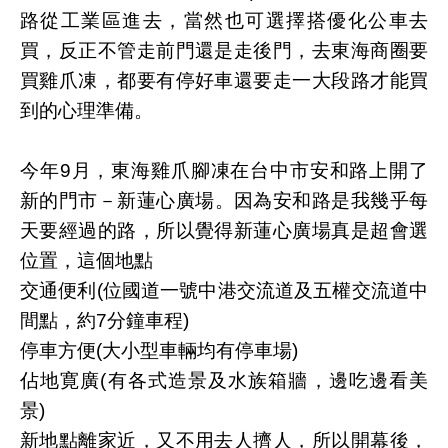
路從工業區進去，當然也可選擇搭優化公車去
買，反正不管走前門還是走後門，去東海商圈要
買雞爪凍，都要有停好車還要走一大段路才能買
到的心理準備。
今年9月，東海雞爪腳凍在台中市安和路上開了
新的門市－新蓮心廣場。因為安和路是我幾乎每
天要經過的路，所以覺得新蓮心廣場真是超會選
位置，這個地點
交通便利(位國道一號中港交流道及五權交流道中
間點，約7分鐘車程)
停車方便(大小型車輛均有停車場)
佔地寛廣(有各式造景及水族箱牆，邊吃邊看美
景)
新地點離家近，又不用去人擠人，所以開幕後，