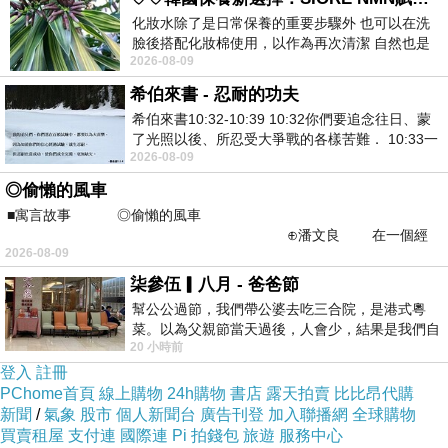
化妝水除了是日常保養的重要步驟外 也可以在洗
臉後搭配化妝棉使用，以作為再次清潔 自然也是
2026-08-09
我的保養必備品項 不過，我對於化妝
希伯來書 - 忍耐的功夫
希伯來書10:32-10:39 10:32你們要追念往日、蒙
了光照以後、所忍受大爭戰的各樣苦難． 10:33一
2026-08-09
面被毀謗、遭患難、成了戲景、叫眾人
左側是小型車停車場，目測停個幾十輛應該沒問
◎偷懶的風車
■寓言故事 ◎偷懶的風車
題
⊕潘文良 在一個經
2026-08-09
常颳風的山丘上—&m
柒參伍▎八月 - 爸爸節
幫公公過節，我們帶公婆去吃三合院，是港式粵
菜。以為父親節當天過後，人會少，結果是我們自
20 小時前
己想多了。人陸續地進，滿滿都是人，個人
登入
註冊
PChome首頁
線上購物
24h購物
書店
露天拍賣
比比昂代購
新聞
/
氣象
股市
個人新聞台
廣告刊登
加入聯播網
全球購物
買賣租屋
支付連
國際連
Pi 拍錢包
旅遊
服務中心