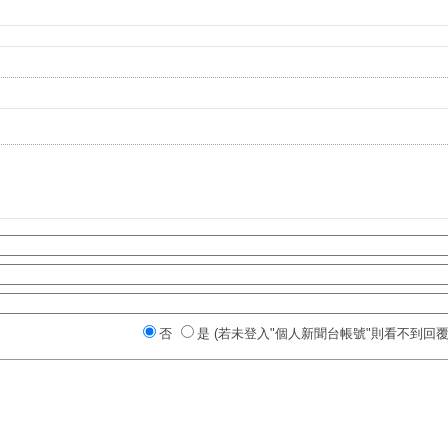
否
是 (若未登入"個人新聞台帳號"則看不到回覆