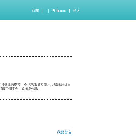
|
|
|
新聞
PChome
登入
章內容僅供參考，不代表適合每個人，建議要視自
客邦這二個平台，別無分號喔。
我要留言