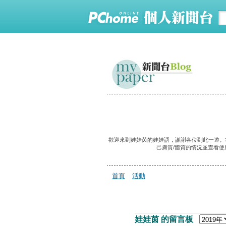
歡迎來到娃娃茵的娃娃語，謝謝各位到此一遊。
己膚質/體質的情況並查看使
首頁
活動
娃娃茵 的留言板