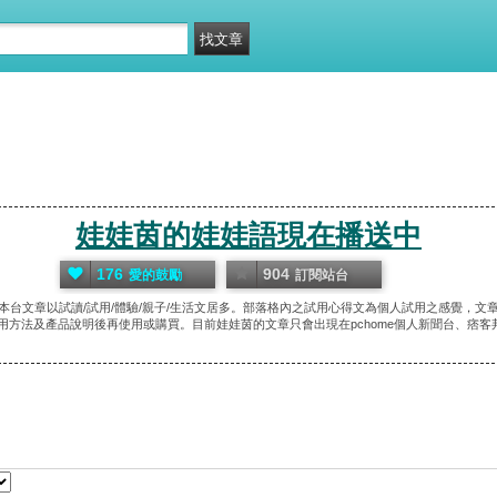
娃娃茵的娃娃語現在播送中
176
904
愛的鼓勵
訂閱站台
本台文章以試讀/試用/體驗/親子/生活文居多。部落格內之試用心得文為個人試用之感覺，文
用方法及產品說明後再使用或購買。目前娃娃茵的文章只會出現在pchome個人新聞台、痞