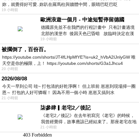
妳，就覺得好可愛..妳趴在羅馬柱與牆體中間，眼睛巴眨巴眨
19 小時前
歐洲浪遊一個月 - 中途短暫停留德國
德國原先並不在我們的行程計畫中 只有計畫過境
北部的漢堡市 後因天色已昏暗 故臨時決定在漢
19 小時前
堡市吃晚餐和過夜
被擱倒了，百份百。
https://youtube.com/shorts/JT4fLHpMfYE?is=uk2_hVbA2IJnlyGW 唯
天空是你的極限，上！ https://youtube.com/shorts/G3a1Jhcu4
20 小時前
2026/08/08
今天一早到公司 哇~ 打包清的好乾淨啊！ 但上班前 崽崽到現場掃一圈
恩～ 打包的人好可憐喔！ 因為不用一個小時 崽崽又搞到水
21 小時前
柒參肆▎老宅2／後記
《老宅2／後記》在去年初寫完《老宅》的時候，
我曾經覺得，故事應該已經結束了。那座老宅在地
21 小時前
震中倒塌，七個人終於離開那片黑暗，