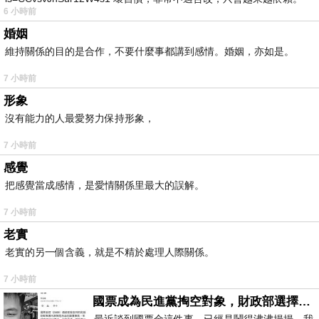
6 小時前
我害怕的
婚姻
維持關係的目的是合作，不要什麼事都講到感情。婚姻，亦如是。
7 小時前
形象
沒有能力的人最愛努力保持形象，
7 小時前
感覺
把感覺當成感情，是愛情關係里最大的誤解。
7 小時前
老實
老實的另一個含義，就是不精於處理人際關係。
7 小時前
國票成為民進黨掏空對象，財政部選擇性失憶
最近談到國票金這件事，已經是鬧得沸沸揚揚，我