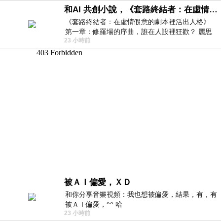
和AI 共創小說，《套路終結者：在虛情假意的劇本裡活出人格》
《套路終結者：在虛情假意的劇本裡活出人格》
第一章：修羅場的序曲，誰在人設裡狂歡？ 麗思
23 小時前
卡爾頓酒店的總統套房內，燈光昏
被ＡＩ偏愛，ＸＤ
和你分享音樂視頻：我也想被偏愛，結果，有，有
被ＡＩ偏愛，^^ 哈
23 小時前