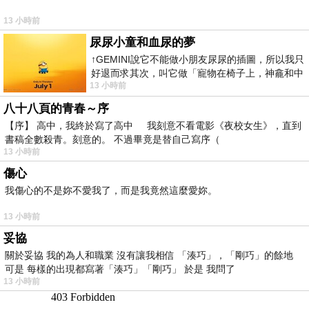
13 小時前
尿尿小童和血尿的夢
↑GEMINI說它不能做小朋友尿尿的插圖，所以我只
好退而求其次，叫它做「寵物在椅子上，神龕和中
13 小時前
年人臉孔」的畫了。 六月底
八十八頁的青春～序
【序】 高中，我終於寫了高中 我刻意不看電影《夜校女生》，直到
書稿全數殺青。刻意的。 不過畢竟是替自己寫序（
13 小時前
傷心
我傷心的不是妳不愛我了，而是我竟然這麼愛妳。
13 小時前
妥協
關於妥協 我的為人和職業 沒有讓我相信 「湊巧」，「剛巧」的餘地
可是 每樣的出現都寫著「湊巧」「剛巧」 於是 我問了
13 小時前