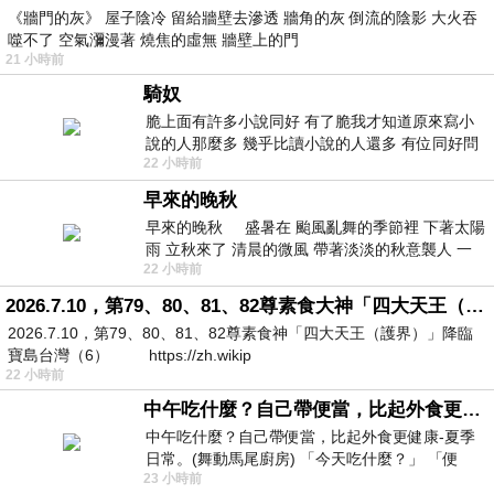
《牆門的灰》 屋子陰冷 留給牆壁去滲透 牆角的灰 倒流的陰影 大火吞
噬不了 空氣瀰漫著 燒焦的虛無 牆壁上的門
21 小時前
騎奴
脆上面有許多小說同好 有了脆我才知道原來寫小
說的人那麼多 幾乎比讀小說的人還多 有位同好問
22 小時前
了一個問題 她說為什麼高中文學獎的
早來的晚秋
早來的晚秋 盛暑在 颱風亂舞的季節裡 下著太陽
雨 立秋來了 清晨的微風 帶著淡淡的秋意襲人 一
22 小時前
下子 又被赤
2026.7.10，第79、80、81、82尊素食大神「四大天王（護界）」降臨寶島台灣（6）
2026.7.10，第79、80、81、82尊素食神「四大天王（護界）」降臨
寶島台灣（6） https://zh.wikip
22 小時前
中午吃什麼？自己帶便當，比起外食更健康-夏季日常。(舞動馬尾廚房)
中午吃什麼？自己帶便當，比起外食更健康-夏季
日常。(舞動馬尾廚房) 「今天吃什麼？」 「便
23 小時前
當？麵？還是炒飯？」 每天都在選擇