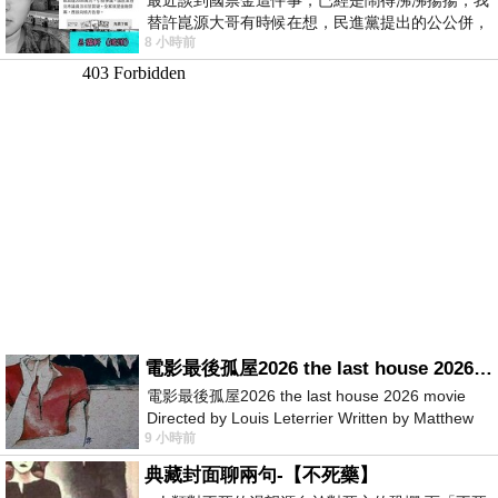
替許崑源大哥有時候在想，民進黨提出的公公併，
8 小時前
其實就是想要國庫通黨庫，鬧出最大的醜
電影最後孤屋2026 the last house 2026 movie
電影最後孤屋2026 the last house 2026 movie
Directed by Louis Leterrier Written by Matthew
9 小時前
Robinson Starring Greta Lee Wa
典藏封面聊兩句-【不死藥】