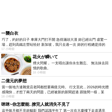
一襲白衣
巧了，約好的日子 車庫大門打不開 急得滿頭大漢 妳已經出門 虛驚一
場，趕到高鐵左營站恰好 新加坡，我只去過一次 妳的行程總是排的
17 小時前
花火が瞬いて
煙火閃耀， 一支唱出讓你永生難忘、 無法抹去回
憶的歌曲。
18 小時前
二億元的夢想
當一個地方連雜貨店老闆都想要兩億元時。 行文至此，2026的時光體
感飛快，才想了兩天的問題，已經被新的新聞趕過 跟陰間一樣，某
18 小時前
咪咪~你怎麼能..撩完人就消失不見了
這半個月都不見妳貓影 我們認識半年了 第一次在大廈樓下走道遇見