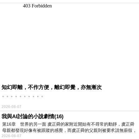
知幻即離，不作方便，離幻即覺，亦無漸次
。。。。。。。。。。
2026-08-07
我與AI討論的小說劇情(16)
第16章 世界的另一面 虞正舜的家附近開始有不尋常的動靜，虞正舜
母親都發現好像有被跟蹤的感覺，而虞正舜的父親則被要求請無薪假，
2026-08-07