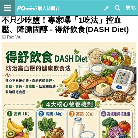
我的
最新文章
不只少吃鹽！專家曝「1吃法」控血
壓、降膽固醇 - 得舒飲食(DASH Diet)
Rex Wu