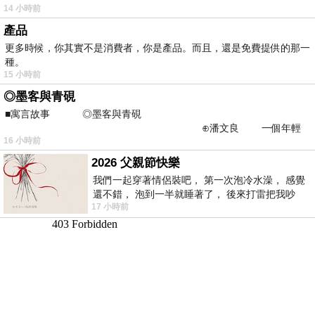
14 小時前
產品
更多時候，你其實不是消費者，你是產品。而且，還是免費提供的那一
種。
15 小時前
◎墨客與青硯
■寓言故事 ◎墨客與青硯
⊕潘文良 一個年輕
16 小時前
的墨客，在京城的古玩肆裡
2026 父親節快樂
我們一起穿著情侶裝吧， 第一次泡冷水澡， 感覺
還不錯， 泡到一半就睡著了， 後來打雷把我吵
17 小時前
醒， 手