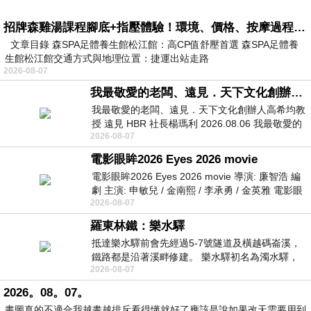
招牌森雞湯課程腳底+指壓體驗！環境、價格、按摩過程全紀錄，森SPA足體養生館松江館最新價格表
文章目錄 森SPA足體養生館松江館：高CP值舒壓首選 森SPA足體養
生館松江館交通方式與地理位置：捷運出站走路
2026-08-07
我最敬愛的老闆、遠見．天下文化創辦人高希均教授
我最敬愛的老闆、遠見．天下文化創辦人高希均教
授 遠見 HBR 社長楊瑪利 2026.08.06 我最敬愛的
2026-08-07
老闆、遠見．天下文化創辦人高希均教
電影眼眸2026 Eyes 2026 movie
電影眼眸2026 Eyes 2026 movie 導演: 廉智浩 編
劇 主演: 申敏兒 / 金南熙 / 李承勇 / 金英雅 電影眼
2026-08-07
眸2026描述攝影師徐珍因遺
羅東林鐵：樂水驛
抵達樂水驛前會先經過5-7號隧道及橫越碼崙溪，
鐵路都是沿著溪畔修建。 樂水驛初名為濁水驛，
2026-08-07
但因與臺鐵集集線車站同名，於1953
2026。08。07。
畫圖真的不適合我越畫越排斥看得懂就好了應該是說如果改天需要用到