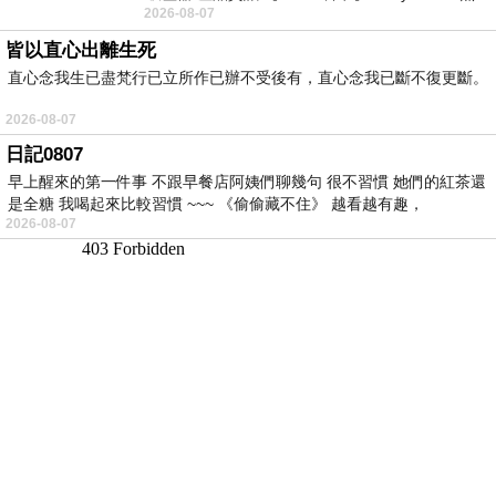
2026-08-07
線手持吸塵器評語： 能吸、能吹兼具兩
皆以直心出離生死
直心念我生已盡梵行已立所作已辦不受後有，直心念我已斷不復更斷。
2026-08-07
日記0807
早上醒來的第一件事 不跟早餐店阿姨們聊幾句 很不習慣 她們的紅茶還
是全糖 我喝起來比較習慣 ~~~ 《偷偷藏不住》 越看越有趣，
2026-08-07