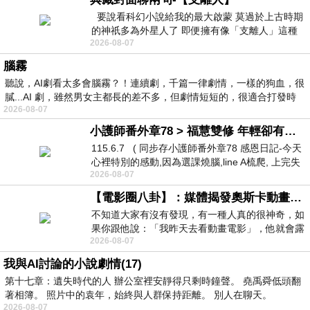
要說看科幻小說給我的最大啟蒙 莫過於上古時期
的神祇多為外星人了 即便擁有像「支離人」這種
2026-08-07
驚世駭俗的神通法門 也未必讀
腦霧
聽說，AI劇看太多會腦霧？！連續劇，千篇一律劇情，一樣的狗血，很
膩...AI 劇，雖然男女主都長的差不多，但劇情短短的，很適合打發時
2026-08-07
小護師番外章78 > 福慧雙修 年輕卻有個老靈魂 ㄑ金剛經〉podcast
115.6.7 ( 同步存小護師番外章78 感恩日記-今天
心裡特別的感動,因為選課燒腦,line A梳爬, 上完失
2026-08-07
智課的她,特來傾
【電影圈八卦】：媒體揭發奧斯卡動畫項目投票醜聞！好萊塢為什麼看不起動畫電影？
不知道大家有沒有發現，有一種人真的很神奇，如
果你跟他說：「我昨天去看動畫電影」，他就會露
2026-08-07
出一種慈祥的微笑，然後問你是不是陪小
我與AI討論的小說劇情(17)
第十七章：遺失時代的人 辦公室裡安靜得只剩時鐘聲。 堯禹舜低頭翻
著相簿。 照片中的袁年，始終與人群保持距離。 別人在聊天。
2026-08-07