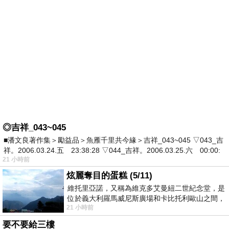
◎吉祥_043~045
■潘文良著作集＞勵益品＞魚雁千里共今緣＞吉祥_043~045 ▽043_吉
祥。2006.03.24.五 23:38:28 ▽044_吉祥。2006.03.25.六 00:00:
21 小時前
炫麗奪目的蛋糕 (5/11)
維托里亞諾，又稱為維克多艾曼紐二世紀念堂，是
位於義大利羅馬威尼斯廣場和卡比托利歐山之間，
21 小時前
用以紀念統一義大利統一後的的第一位國
要不要給三樓