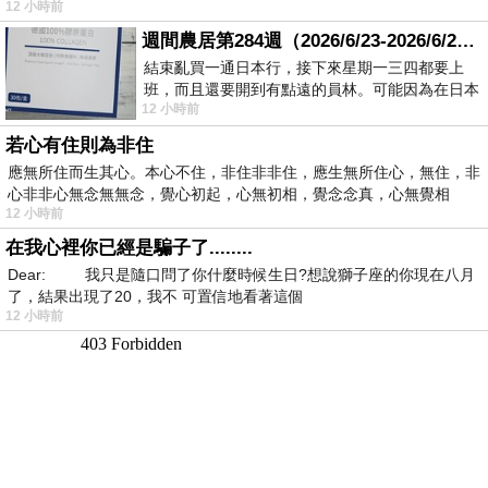
12 小時前
週間農居第284週（2026/6/23-2026/6/24) 夏至 金黃稻浪洋溢豐收喜悅
結束亂買一通日本行，接下來星期一三四都要上
班，而且還要開到有點遠的員林。可能因為在日本
12 小時前
花不少錢，星期一出門上班時，心裡沒有一
若心有住則為非住
應無所住而生其心。本心不住，非住非非住，應生無所住心，無住，非
心非非心無念無無念，覺心初起，心無初相，覺念念真，心無覺相
12 小時前
在我心裡你已經是騙子了........
Dear: 我只是隨口問了你什麼時候生日?想說獅子座的你現在八月
了，結果出現了20，我不 可置信地看著這個
12 小時前