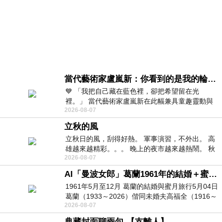
當代藝術家盧嵐新：你看到的是我的輪廓，還是你的故事？——藏在藍色裡的希望與光
💙 「我把自己藏在藍色裡，卻把希望留在光
裡。」 當代藝術家盧嵐新在此幅兼具童趣靈動與
2026-08-07
抽象韻味的新作中，用湛藍的羽翼般色塊包覆著
立秋的風
立秋日的風，刮得好熱。 軍事演習，不外出。 高
雄越來越精彩。。。 晚上的夜市越來越熱鬧。 秋
2026-08-07
天的風刮得很熱 夜遊消暑熱。。。
AI「曼波女郎」葛蘭1961年的結婚＋蜜月旅行 #戀上老電影 #葛蘭 #粟子
1961年5月至12月 葛蘭的結婚與蜜月旅行5月04日
葛蘭（1933～2026）偕同未婚夫高福全（1916～
2026-08-07
2004）乘郵輪赴倫敦6月15日於英國倫敦St.S
典藏封面聊兩句-【支離人】