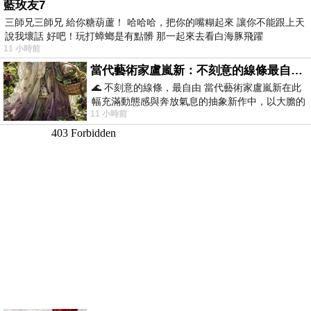
藍玫友7
三師兄三師兄 給你糖葫蘆！ 哈哈哈，把你的嘴糊起來 讓你不能跟上天
說我壞話 好吧！玩打蟑螂是有點髒 那一起來去看白海豚飛躍
11 小時前
當代藝術家盧嵐新：不刻意的線條最自由，讓色彩流動、筆觸自己說話
🌊 不刻意的線條，最自由 當代藝術家盧嵐新在此
幅充滿動態感與奔放氣息的抽象新作中，以大膽的
11 小時前
藍色顏料在白色畫布上揮灑、壓印與流淌