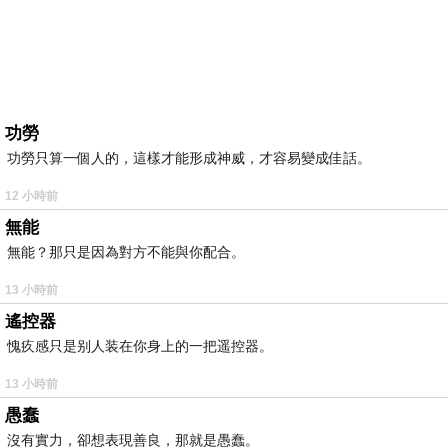
功勞
功勞只算一個人的，這樣才能形成神威，才容易變成佳話。
12 小時前
無能
無能？那只是因為對方不能與你配合。
13 小時前
遙控器
愧疚感只是别人装在你身上的一把遥控器。
13 小時前
愚蠢
沒有實力，卻想表現善良，那就是愚蠢。