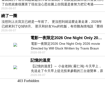
了自然就會很厲害了現在沒心思在圖上但我還是會努力把它考過———
2026-08-07
繞了一圈
沒想到上次寫文已經是一年前了。 更沒想到就這麼走著走著，2026年
已經來到了Q3的8月。 那天和好友You約吃飯，有些難為情地說「覺得
2026-08-07
電影一夜限定2026 One Night Only 2026 movie
電影一夜限定2026 One Night Only 2026 movie
Directed by Will Gluck Written by Travis Braun
2026-08-07
Starring Monica Barbaro
記憶的溫度
【記憶的溫度】～ 小金老師( 嚴仁鴻) 今天早上，
先送走了今天早上從北投來參觀的三台遊覽車，原
2026-08-07
以為展場已經差不多要安靜下來，卻發