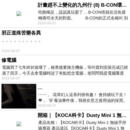
計畫趕不上變化的九州行 (8) B-CON環球塔
吃飽喝足，該認真玩耍了… B-CON塔就在活魚迴
轉壽司水天的對面。 B-CON的正式名稱叫 別
2026-08-07
邪正道殊苦樂各異
。。。。。。。。。。
2026-08-07
修電腦
電腦買了七年終於操壞了，檢查後要換主機板，等叫貨到安裝完成已經
過了四天，今天去拿電腦時說了有點想念電腦，老闆問我是電腦重度
2026-08-07
…
⋯⋯ 。 花草幻人這系列很有趣！ 會持續玩下去！
🧡 。 🐻 毒油事件後，我很在意之後用油的採買。
2026-08-07
前天購買了我之前就很愛
開箱｜【KOCA科卡】Dusty Mini 1 無線手持吸塵器
產品名稱：【KOCA科卡】Dusty Mini 1 無線手持
吸塵器 產品資訊 【KOCA科卡】Dusty Mini 1 無