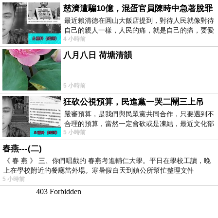
慈濟遭騙10億，混蛋官員陳時中急著脫罪
最近賴清德在圓山大飯店提到，對待人民就像對待
自己的親人一樣，人民的痛，就是自己的痛，要愛
4 小時前
民如親，說的這麼好聽，實際上根本沒做
八月八日 荷塘清韻
5 小時前
狂砍公視預算，民進黨一哭二鬧三上吊
嚴審預算，是我們與民眾黨共同合作，只要遇到不
合理的預算，當然一定會砍或是凍結，最近文化部
5 小時前
要編列公視和Taiwan plus預算，在110年
春燕---(二)
《 春 燕 》 三、你們唱戲的 春燕考進輔仁大學。平日在學校工讀，晚
上在學校附近的餐廳當外場。寒暑假白天到鎮公所幫忙整理文件
5 小時前