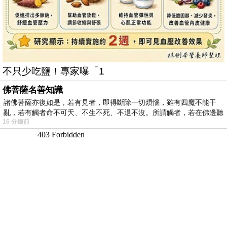
不只少吃鹽！專家曝「1
佛菩薩名善知識
諸佛菩薩亦復如是，若有見者，即得斷除一切煩惱，雖有四魔不能干
亂，若有觸者命不可夭、不生不死、不退不沒。所謂觸者，若在佛邊聽
16 分鐘前
受