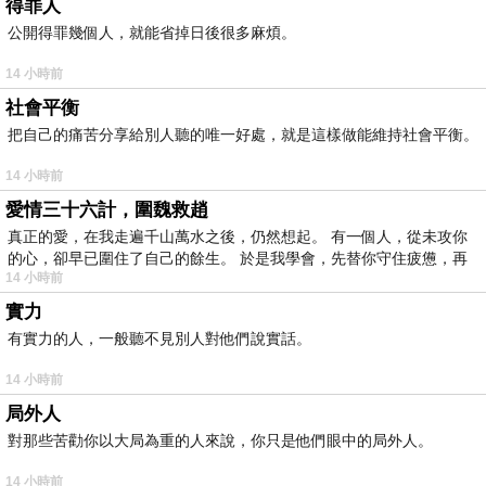
得罪人
公開得罪幾個人，就能省掉日後很多麻煩。
14 小時前
社會平衡
把自己的痛苦分享給別人聽的唯一好處，就是這樣做能維持社會平衡。
14 小時前
愛情三十六計，圍魏救趙
真正的愛，在我走遍千山萬水之後，仍然想起。 有一個人，從未攻你
的心，卻早已圍住了自己的餘生。 於是我學會，先替你守住疲憊，再
14 小時前
實力
有實力的人，一般聽不見別人對他們說實話。
14 小時前
局外人
對那些苦勸你以大局為重的人來說，你只是他們眼中的局外人。
14 小時前