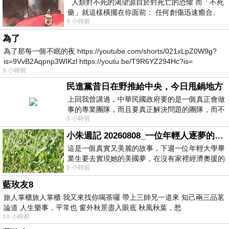
人類對不死的渴望源自於對死亡的恐懼 而「不死
藥」就這樣橫擺在你面前： 任何創傷迅速癒合、
9 小時前
停止衰老、痛覺消失…堪
為了
為了那每一個不眠的夜 https://youtube.com/shorts/021xLpZ0W9g?
is=9VvB2Aqpnp3WIKzl https://youtu.be/T9R6YZ294Hc?is=
9 小時前
民進黨昔日在野推給中央，今日甩鍋地方
上回我曾講過，中華民國政府要的是一個真正會做
事的專業團隊，而且要真正解決問題的團隊，而不
9 小時前
是只會到處甩鍋的雙標團隊，最近民進黨
小朱週記 20260808_一位年輕人逐夢的真實故事
這是一個真實又美麗的故事，下週一位年輕大學畢
業生要去實現她的美國夢，在沒有家裡經濟奧援的
9 小時前
情況下，靠著自我努力工作累積出國基
藍玫友8
旅人掌櫃旅人掌櫃 我又來找你喝茶囉 帶上三師兄一道來 知己兩三品茗
論道 人生樂事，平常也 窗外秋景盡入眼底 秋風秋葉，愁
10 小時前