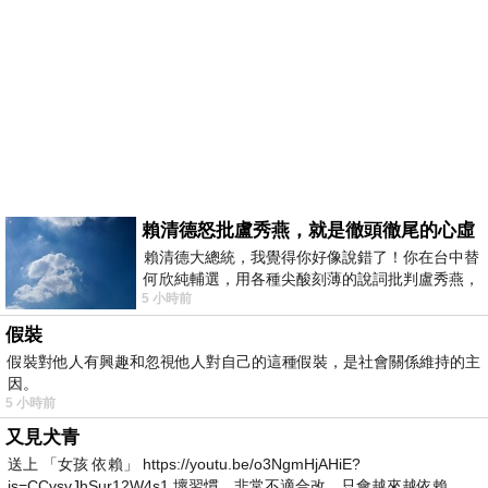
賴清德怒批盧秀燕，就是徹頭徹尾的心虛
賴清德大總統，我覺得你好像說錯了！你在台中替
何欣純輔選，用各種尖酸刻薄的說詞批判盧秀燕，
5 小時前
罵她施政滿意度輸給陳其邁，甚至還說盧
假裝
假裝對他人有興趣和忽視他人對自己的這種假裝，是社會關係維持的主
因。
5 小時前
又見犬青
送上 「女孩 依賴」 https://youtu.be/o3NgmHjAHiE?
is=CCvsvJhSur12W4s1 壞習慣，非常不適合改，只會越來越依賴。