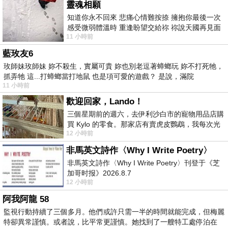
靈魂相願
知道你永不回來 悲痛心情難按捺 擁抱你最後一次
感受微弱體溫時 重逢盼望交給祢 祢說天國再見面
11 小時前
此刻忍淚說別離 他日靈魂再
藍玫友6
玫師妹玫師妹 妳不殺生，實屬可貴 妳也別老逗著蟑螂玩 妳不打死牠，
抓弄牠 這...打蟑螂當打地鼠 也是項可愛的遊戲？ 是說，滿院
11 小時前
歡迎回家，Lando！
三個星期前的週六，去伊利沙白市的寵物用品店購
買 Kylo 的零食。那家店有賣虎皮鸚鵡，我每次光
12 小時前
顧都會去看一下。他們偶爾會引進 C
非馬英文詩作〈Why I Write Poetry〉
非馬英文詩作〈Why I Write Poetry〉刊登于《芝
加哥时报》2026.8.7
12 小時前
阿我阿龍 58
監視行動持續了三個多月。他們或許只需一半的時間就能完成，但梅麗
特卻異常謹慎。或者說，比平常更謹慎。她找到了一艘特工處停泊在