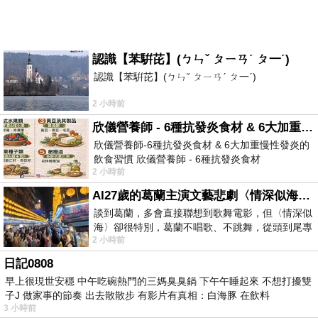
認識【苯騈芘】(ㄅㄣˇ ㄆㄧㄢˊ ㄆ一ˊ)
認識【苯騈芘】(ㄅㄣˇ ㄆㄧㄢˊ ㄆ一ˊ)
2 小時前
欣儀營養師 - 6種抗發炎食材 & 6大加重慢性發炎的飲食習慣
欣儀營養師-6種抗發炎食材 & 6大加重慢性發炎的
飲食習慣 欣儀營養師 - 6種抗發炎食材
2 小時前
https://www.facebook.com/photo/?fbid=147
AI27歲的葛蘭主演文藝悲劇〈情深似海〉 #戀上老電影 #葛蘭 #粟子
談到葛蘭，多會直接聯想到歌舞電影，但〈情深似
海〉卻很特別，葛蘭不唱歌、不跳舞，從頭到尾專
2 小時前
心演戲。拍攝期間，經常工作超過12個鐘
日記0808
早上很現世安穩 中午吃碗熱門的三媽臭臭鍋 下午午睡起來 不想打擾雙
子J 做家事的節奏 出去散散步 有影片有真相：白海豚 在飲料
3 小時前