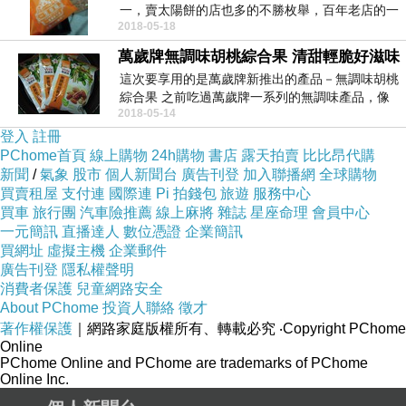
一，賣太陽餅的店也多的不勝枚舉，百年老店的一
2018-05-18
福堂可說是其中...
萬歲牌無調味胡桃綜合果 清甜輕脆好滋味
這次要享用的是萬歲牌新推出的產品－無調味胡桃
綜合果 之前吃過萬歲牌一系列的無調味產品，像
2018-05-14
是核桃、杏...
登入
註冊
PChome首頁
線上購物
24h購物
書店
露天拍賣
比比昂代購
新聞
/
氣象
股市
個人新聞台
廣告刊登
加入聯播網
全球購物
買賣租屋
支付連
國際連
Pi 拍錢包
旅遊
服務中心
買車
旅行團
汽車險推薦
線上麻將
雜誌
星座命理
會員中心
一元簡訊
直播達人
數位憑證
企業簡訊
買網址
虛擬主機
企業郵件
廣告刊登
隱私權聲明
消費者保護
兒童網路安全
About PChome
投資人聯絡
徵才
著作權保護
｜網路家庭版權所有、轉載必究
‧Copyright PChome
Online
PChome Online and PChome are trademarks of PChome
Online Inc.