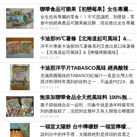
聯華食品可樂果【初戀莓果】女生專屬的girl’s可樂果 初戀莓果口味
女生也有專屬的零食！！不可思議吧，別懷疑，零
食中的經典產品可樂果豌豆酥，現在推出女生專屬
2019-03-27
的girl&...
卡迪那95℃薯條【北海道起司風味】&【檸檬烤雞風味】新上市
洋芋片專家卡迪那95℃薯條系列又推出新口味薯條
～【北海道起司風味】&【檸檬烤雞風味】 ...
2018-12-28
卡迪那洋芋片TABASCO風味 經典酸辣 品嚐真原味
充滿異國風味的TABASCO紅椒汁一直是台灣人吃
西洋料理時常遇到的佐料之一，不論是PIZZA、義
2018-11-16
大利...
無添加聯華食品全天然風味料 100%無人工添加 椰棗核桃
棗子跟核桃合在一起吃，印象中就是過年時最常吃
到的棗核糕了，沒想到近幾年又有人開發出椰棗跟
2018-05-25
核桃的新吃法...
一福堂太陽餅 台中檸檬餅 一福堂檸檬餅 台中伴手禮 台中太陽餅推薦
說到台中的伴手禮，太陽餅絶對是排頭的首選之