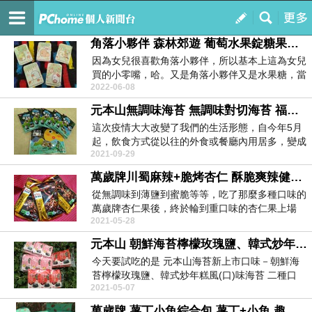
娃娃茵的娃娃語現在播送中
訂閱
我的
角落小夥伴 森林郊遊 葡萄水果錠糖果盒 5種圖案全都買
因為女兒很喜歡角落小夥伴，所以基本上這為女兒
買的小零嘴，哈。又是角落小夥伴又是水果糖，當
2022-06-08
然就是所有的...
元本山無調味海苔 無調味對切海苔 福利熊肖像無調味海苔 全素
這次疫情大大改變了我們的生活形態，自今年5月
起，飲食方式從以往的外食或餐廳內用居多，變成
2021-09-29
以自煮、外帶...
萬歲牌川蜀麻辣+脆烤杏仁 酥脆爽辣健康美味 只能在全聯買得到
從無調味到薄鹽到蜜脆等等，吃了那麼多種口味的
萬歲牌杏仁果後，終於輪到重口味的杏仁果上場
2021-05-28
了，而且一出場...
元本山 朝鮮海苔檸檬玫瑰鹽、韓式炒年糕風(口)味 新上市
今天要試吃的是 元本山海苔新上市口味－朝鮮海
苔檸檬玫瑰鹽、韓式炒年糕風(口)味海苔 二種口
2021-05-07
(風)味都...
萬歲牌 薯丁小魚綜合包 薯丁+小魚 趣味吃堅果 只能在7-11買得到