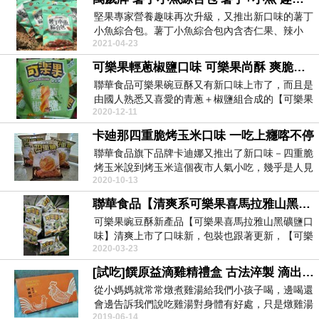
堅果專家營養趣味再次升級，又推出新口味的薯丁
小魚綜合包。薯丁小魚綜合包內含杏仁果、辣小
2021-04-23
魚、薯丁、花生...
可樂果輕蔥椒鹽口味 可樂果尚酥 爽脆可口新上市
聯華食品可樂果碗豆酥又有新口味上市了，而且是
由國人熟悉又喜愛的青蔥＋椒鹽組合成的【可樂果
2020-12-11
輕蔥椒鹽口味...
卡廸那四重脆烤玉米口味 一吃上癮喀不停
聯華食品旗下品牌卡迪娜又推出了新口味－四重脆
烤玉米說到烤玉米這個夜市人氣小吃，幾乎是人見
2020-10-13
人愛，去夜市...
聯華食品【清爽系可樂果喜馬拉雅山黑礦鹽口味】新上市
可樂果豌豆酥新產品【可樂果喜馬拉雅山黑礦鹽口
味】清爽上市了口味新，包裝也跟著更新，【可樂
2020-03-23
果喜馬拉雅山...
[試吃]饌原益滴雞精禮盒 古法淬製 滴出精華 食用送禮二相宜
從小媽媽就常常燉煮雞湯給我們小孩子喝，邊喝還
會邊告訴我們說吃雞湯對身體有好處，只是燉雞湯
2019-06-14
實在有些費時...