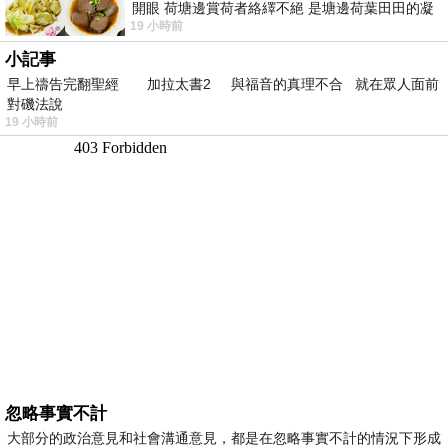
開眼 荷塘邊賞荷者絡繹不絕 是塘邊荷葉田田的凝
19 小時前
望 風中飄逸的是映日荷花別樣紅
小記事
早上禱告完翻聖經 加拉太書2 與福音的真理不合 就在眾人面前
對磯法說
19 小時前
忽略事實不計
大部分的政治意見和社會溝通意見，都是在忽略事實不計的情況下形成