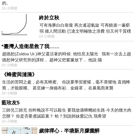
的。
19 小時前
終於立秋
可有海豚白白靠攏 再次遙迢氣旋 可再饒過一遍窮
弱 雖人間活動 已達文明極致之浪費 但又何干質樸
19 小時前
者 只能白白陪葬
*臺灣人造衛星救了我……
趙德恕(Zoldos Ur.)神父還活著的時候: 他怕見太陽光 我有一次去上趙
德恕神父研究所的課程， 趙神父把窗簾放下， 他說:陽
20 小時前
《蜂蜜與漣漪》
生活的苦悶之處，必有其蜂蜜。 你說要學習蜜獾，毫不畏懼地 直搗蜂
窩，才能親嚐。 甚至練一身鐵布衫、金鐘罩， 在暴風雨來襲
20 小時前
藍玫友5
三師兄三師兄 你昨晚說不可以殺生 要我放過蟑螂給生路 今天的燉大肉
怎辦？ 你是否要虔誠茹素？ 蛤？別說師妹愛記仇 我希望
20 小時前
歲律禪心 - 半塘新月朦朧醉