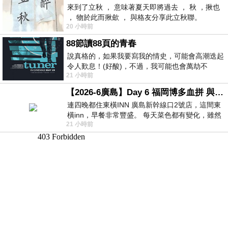
來到了立秋 ， 意味著夏天即將過去 ， 秋 ，揪也
， 物於此而揪歛 ， 與格友分享此立秋聯。
20 小時前
88節讀88頁的青春
說真格的，如果我要寫我的情史，可能會高潮迭起
令人歎息！(好酸)，不過，我可能也會萬劫不
21 小時前
復...，每天跪鍵盤還是被判了花心的罪
【2026-6廣島】Day 6 福岡博多血拼 與機場接送少年司機深夜對談
連四晚都住東橫INN 廣島新幹線口2號店，這間東
橫inn，早餐非常豐盛。 每天菜色都有變化，雖然
21 小時前
看到工作人員拿出料理包加熱，但