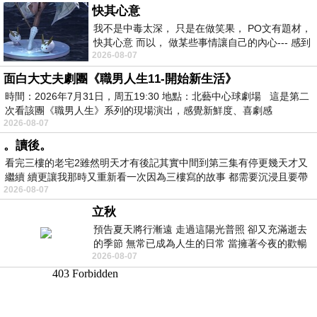
快其心意
我不是中毒太深， 只是在做笑果， PO文有題材，
快其心意 而以， 做某些事情讓自己的內心--- 感到
2026-08-07
愉快。
面白大丈夫劇團《職男人生11-開始新生活》
時間：2026年7月31日，周五19:30 地點：北藝中心球劇場 這是第二
次看該團《職男人生》系列的現場演出，感覺新鮮度、喜劇感
2026-08-07
。讀後。
看完三樓的老宅2雖然明天才有後記其實中間到第三集有停更幾天才又
繼續 續更讓我那時又重新看一次因為三樓寫的故事 都需要沉浸且要帶
2026-08-07
有
立秋
預告夏天將行漸遠 走過這陽光普照 卻又充滿逝去
的季節 無常已成為人生的日常 當擁著今夜的歡暢
2026-08-07
舒心 轉眼驟成昨日 而明晨 太陽