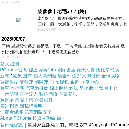
2026-08-07
柒參參▎老宅2 / 7 (終)
老宅2 / 7 - 歡迎回家照片裡的人靜靜站在鏡子前。
三樓，廄，大崽蕥，柳橘，閆兒，摩斯和崽崽，七
2026-08-07
個人整整齊齊地站在鏡框之外，如同
2026/08/07
平時 崽崽幫忙過磅 都是玩一下玩一下 今天親自上陣 整個又被崽崽 玩
到水泄不通 塞到爆炸 / 不過從崽崽自己親
2026-08-07
登入
註冊
PChome首頁
線上購物
24h購物
書店
露天拍賣
比比昂代購
新聞
/
氣象
股市
個人新聞台
廣告刊登
加入聯播網
全球購物
買賣租屋
支付連
國際連
Pi 拍錢包
旅遊
服務中心
買車
旅行團
汽車險推薦
線上麻將
雜誌
星座命理
會員中心
一元簡訊
直播達人
數位憑證
企業簡訊
買網址
虛擬主機
企業郵件
廣告刊登
隱私權聲明
消費者保護
兒童網路安全
About PChome
投資人聯絡
徵才
著作權保護
｜網路家庭版權所有、轉載必究
‧Copyright PChome