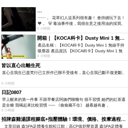
…
⋯⋯ 。 花草幻人這系列很有趣！ 會持續玩下去！
🧡 。 🐻 毒油事件後，我很在意之後用油的採買。
8 小時前
前天購買了我之前就很愛
開箱｜【KOCA科卡】Dusty Mini 1 無線手持吸塵器
產品名稱：【KOCA科卡】Dusty Mini 1 無線手持
吸塵器 產品資訊 【KOCA科卡】Dusty Mini 1 無
8 小時前
線手持吸塵器評語： 能吸、能吹兼具兩
皆以直心出離生死
直心念我生已盡梵行已立所作已辦不受後有，直心念我已斷不復更斷。
8 小時前
日記0807
早上醒來的第一件事 不跟早餐店阿姨們聊幾句 很不習慣 她們的紅茶還
是全糖 我喝起來比較習慣 ~~~ 《偷偷藏不住》 越看越有趣，
9 小時前
招牌森雞湯課程腳底+指壓體驗！環境、價格、按摩過程全紀錄，森SPA足體養生館松江館最新價格表
文章目錄 森SPA足體養生館松江館：高CP值舒壓首選 森SPA足體養