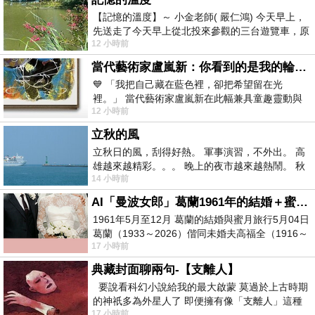
【記憶的溫度】～ 小金老師( 嚴仁鴻) 今天早上，
先送走了今天早上從北投來參觀的三台遊覽車，原
12 小時前
以為展場已經差不多要安靜下來，卻發
當代藝術家盧嵐新：你看到的是我的輪廓，還是你的故事？——藏在藍色裡的希望與光
💙 「我把自己藏在藍色裡，卻把希望留在光
裡。」 當代藝術家盧嵐新在此幅兼具童趣靈動與
12 小時前
抽象韻味的新作中，用湛藍的羽翼般色塊包覆著
立秋的風
立秋日的風，刮得好熱。 軍事演習，不外出。 高
雄越來越精彩。。。 晚上的夜市越來越熱鬧。 秋
14 小時前
天的風刮得很熱 夜遊消暑熱。。。
AI「曼波女郎」葛蘭1961年的結婚＋蜜月旅行 #戀上老電影 #葛蘭 #粟子
1961年5月至12月 葛蘭的結婚與蜜月旅行5月04日
葛蘭（1933～2026）偕同未婚夫高福全（1916～
17 小時前
2004）乘郵輪赴倫敦6月15日於英國倫敦St.S
典藏封面聊兩句-【支離人】
要說看科幻小說給我的最大啟蒙 莫過於上古時期
的神祇多為外星人了 即便擁有像「支離人」這種
17 小時前