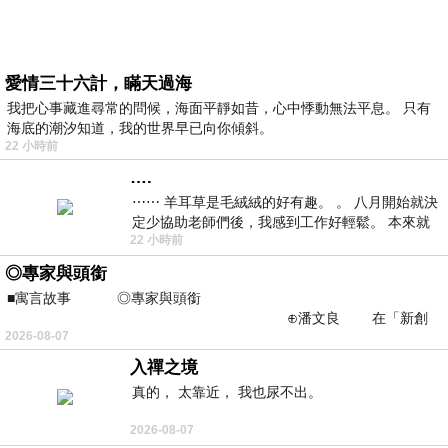
愛情三十六計，瞞天過海
我把心事藏進尋常的問候，海面平靜如昔，心中悸動無法平息。 只有
海底的潮汐知道，我的世界早已向你傾斜。
22 小時前
….
⋯⋯ 羊耳草是毛絨絨的好有趣。 。 八月開始就決
定少協助老師們後，我感到工作好輕鬆。 本來就
22 小時前
不是我的工作啊。 真
◎專家與頭銜
■寓言故事 ◎專家與頭銜
⊕潘文良 在「新創
2026-08-07
之谷」裡——
入禪之境
真的， 太靠近， 我也尿不出。
2026-08-07