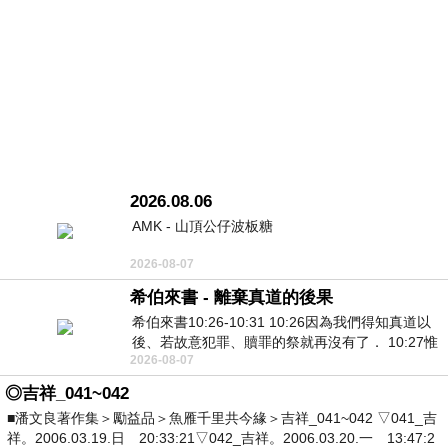
2026.08.06
AMK - 山頂公仔波板糖
2026-08-07
希伯來書 - 離棄真道的後果
希伯來書10:26-10:31 10:26因為我們得知真道以
後、若故意犯罪、贖罪的祭就再沒有了． 10:27惟
2026-08-07
有戰懼等候審判和那燒滅眾敵人的烈火
◎吉祥_041~042
■潘文良著作集＞勵益品＞魚雁千里共今緣＞吉祥_041~042 ▽041_吉
祥。2006.03.19.日 20:33:21▽042_吉祥。2006.03.20.一 13:47:2