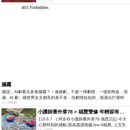
驚世駭俗的神通法門 也未必讀
腦霧
聽說，AI劇看太多會腦霧？！連續劇，千篇一律劇情，一樣的狗血，很
膩...AI 劇，雖然男女主都長的差不多，但劇情短短的，很適合打發時
17 小時前
小護師番外章78 > 福慧雙修 年輕卻有個老靈魂 ㄑ金剛經〉podcast
115.6.7 ( 同步存小護師番外章78 感恩日記-今天
心裡特別的感動,因為選課燒腦,line A梳爬, 上完失