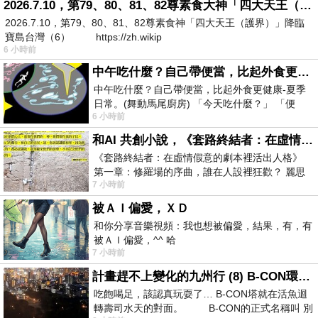
2026.7.10，第79、80、81、82尊素食大神「四大天王（護界）」降臨寶島台灣（6）
2026.7.10，第79、80、81、82尊素食神「四大天王（護界）」降臨
寶島台灣（6） https://zh.wikip
6 小時前
中午吃什麼？自己帶便當，比起外食更健康-夏季日常。(舞動馬尾廚房)
中午吃什麼？自己帶便當，比起外食更健康-夏季
日常。(舞動馬尾廚房) 「今天吃什麼？」 「便
6 小時前
當？麵？還是炒飯？」 每天都在選擇
和AI 共創小說，《套路終結者：在虛情假意的劇本裡活出人格》
《套路終結者：在虛情假意的劇本裡活出人格》
第一章：修羅場的序曲，誰在人設裡狂歡？ 麗思
7 小時前
卡爾頓酒店的總統套房內，燈光昏
被ＡＩ偏愛，ＸＤ
和你分享音樂視頻：我也想被偏愛，結果，有，有
被ＡＩ偏愛，^^ 哈
7 小時前
計畫趕不上變化的九州行 (8) B-CON環球塔
吃飽喝足，該認真玩耍了… B-CON塔就在活魚迴
轉壽司水天的對面。 B-CON的正式名稱叫 別