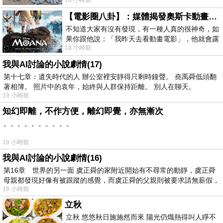
18 小時前
智課的她,特來傾
【電影圈八卦】：媒體揭發奧斯卡動畫項目投票醜聞！好萊塢為什麼看不起動畫電影？
不知道大家有沒有發現，有一種人真的很神奇，如
果你跟他說：「我昨天去看動畫電影」，他就會露
18 小時前
出一種慈祥的微笑，然後問你是不是陪小
我與AI討論的小說劇情(17)
第十七章：遺失時代的人 辦公室裡安靜得只剩時鐘聲。 堯禹舜低頭翻
著相簿。 照片中的袁年，始終與人群保持距離。 別人在聊天。
19 小時前
知幻即離，不作方便，離幻即覺，亦無漸次
。。。。。。。。。。
19 小時前
我與AI討論的小說劇情(16)
第16章 世界的另一面 虞正舜的家附近開始有不尋常的動靜，虞正舜
母親都發現好像有被跟蹤的感覺，而虞正舜的父親則被要求請無薪假，
19 小時前
立秋
立秋 悠悠秋日施施然而來 陽光仍熾熱得叫人睜不