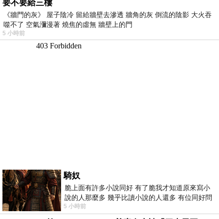
要不要給三樓
《牆門的灰》 屋子陰冷 留給牆壁去滲透 牆角的灰 倒流的陰影 大火吞
噬不了 空氣瀰漫著 燒焦的虛無 牆壁上的門
5 小時前
騎奴
脆上面有許多小說同好 有了脆我才知道原來寫小
說的人那麼多 幾乎比讀小說的人還多 有位同好問
5 小時前
了一個問題 她說為什麼高中文學獎的