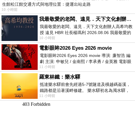
生館松江館交通方式與地理位置：捷運出站走路
10 小時前
我最敬愛的老闆、遠見．天下文化創辦人高希均教授
我最敬愛的老闆、遠見．天下文化創辦人高希均教
授 遠見 HBR 社長楊瑪利 2026.08.06 我最敬愛的
10 小時前
老闆、遠見．天下文化創辦人高希均教
電影眼眸2026 Eyes 2026 movie
電影眼眸2026 Eyes 2026 movie 導演: 廉智浩 編
劇 主演: 申敏兒 / 金南熙 / 李承勇 / 金英雅 電影眼
11 小時前
眸2026描述攝影師徐珍因遺
羅東林鐵：樂水驛
抵達樂水驛前會先經過5-7號隧道及橫越碼崙溪，
鐵路都是沿著溪畔修建。 樂水驛初名為濁水驛，
11 小時前
但因與臺鐵集集線車站同名，於1953