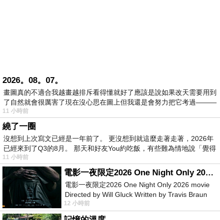
2026。08。07。
畫圖真的不適合我越畫越排斥看得懂就好了應該是說如果改天需要用到
了自然就會很厲害了現在沒心思在圖上但我還是會努力把它考過———
11 小時前
繞了一圈
沒想到上次寫文已經是一年前了。 更沒想到就這麼走著走著，2026年
已經來到了Q3的8月。 那天和好友You約吃飯，有些難為情地說「覺得
11 小時前
電影一夜限定2026 One Night Only 2026 movie
電影一夜限定2026 One Night Only 2026 movie
Directed by Will Gluck Written by Travis Braun
12 小時前
Starring Monica Barbaro
記憶的溫度