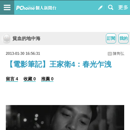
貧血的地中海
訂閱
我的
2013-01-30 16:56:31
陳雋弘
【電影筆記】王家衛4：春光乍洩
留言 4
收藏 0
推薦 0