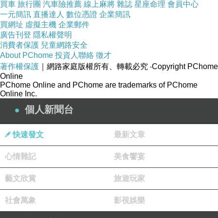
買車
旅行團
汽車險推薦
線上麻將
雜誌
星座命理
會員中心
4、電影開始，何寶榮對黎耀輝說：「不如我們重新
一元簡訊
直播達人
數位憑證
企業簡訊
買網址
虛擬主機
企業郵件
開始吧」，由此建立了這個故事最重要的主題。隨
廣告刊登
隱私權聲明
著故事的發展，我們會一再看見兩人分分合合，他
消費者保護
兒童網路安全
About PChome
投資人聯絡
徵才
們一再地「重新開始」，但似乎都回到了原點。因
著作權保護
｜網路家庭版權所有、轉載必究
‧Copyright PChome
此這個主題形成了一個迴圈，兩人重複上演爭吵、
Online
PChome Online and PChome are trademarks of PChome
分手、相遇、乞憐、和好、再次爭吵與分手等情
Online Inc.
節，他們被封鎖在這個愛情關係裡，永遠到不了那
個人新聞台
個約定好要一起前往的瀑布、永遠找不到出口。
快速發文
最新文章
心情雜記
美食饗宴
5、這個「重新開始」的主題，表面上看來屬於愛情
的語境，然而真正重要的是，它逐漸過渡到內在的
藝文欣賞
旅遊玩家
自我認同問題。電影最後，黎耀輝突然打了一通電
社會萬象
影視娛樂
話給他的父親，雖然一語未發，卻明顯帶來了改