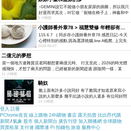
↑GEMINI說它不能做小朋友尿尿的插圖，所以我只
錄音機，要他說幾句話，讓悲傷的心情可以永遠埋
好退而求其次，叫它做「寵物在椅子上，神龕和中
在那裡；黎耀輝則自己一個人去了瀑布。當何寶榮
5 小時前
年人臉孔」的畫了。 六月底
仍在阿根廷街頭，放縱尋歡飄盪無依之時，小張和
小護師番外章78 > 福慧雙修 年輕卻有個老靈魂 ㄑ金剛經〉podcast
黎耀輝已經決心回去自己的家。
115.6.7 ( 同步存小護師番外章78 感恩日記-今天
心裡特別的感動,因為選課燒腦,line A梳爬, 上完失
2026-08-07
智課的她,特來傾
二億元的夢想
3、《春光乍洩》的主題可以視為一個人如何找回在
當一個地方連雜貨店老闆都想要兩億元時。 行文至此，2026的時光體
愛情裡迷失的自我，進而重新建立起崩毀的生活。
感飛快，才想了兩天的問題，已經被新的新聞趕過 跟陰間一樣，某
11 小時前
而這個以愛情為主要表達的題材，最終又涉及了自
騎奴
我認同的問題，只是與《阿飛正傳》剛好相反，阿
脆上面有許多小說同好 有了脆我才知道原來寫小
飛至始自終都無法跨越自己的情結，而黎耀輝則是
說的人那麼多 幾乎比讀小說的人還多 有位同好問
14 小時前
了一個問題 她說為什麼高中文學獎的
與自己達成了和解——他獨自抵達了瀑布（雖然淚
登入
註冊
流滿面），更重要的是，他回家了。
PChome首頁
線上購物
24h購物
書店
露天拍賣
比比昂代購
新聞
/
氣象
股市
個人新聞台
廣告刊登
加入聯播網
全球購物
買賣租屋
支付連
國際連
Pi 拍錢包
旅遊
服務中心