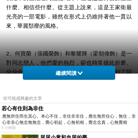
什麼、相信些什麼。從主題上說來，這是王家衛最
光亮的一部電影，雖然在形式上仍維持著他一貫以
來，華麗頹靡的風格。
2、何寶榮（張國榮飾）和黎耀輝（梁朝偉飾）是一
對同志戀人，他們愛的熱烈，卻也時常彼此折磨、
分分合合。他們需要換個環境而離開香港來到了阿
繼續閱讀
根廷，何寶榮送給黎耀揮一只檯燈，上頭彩繪著美
麗的瀑布，他們決意一起前往。然而兩人花光了所
你可能感興趣的文章
有積蓄，他們再一次分手，黎耀輝只好落地打工，
若心有住則為非住
何寶榮則當起小白臉，與當地人士鬼混。他們始終
應無所住而生其心。本心不住，非住非非住，應生無所住心，無住，非
愛著對方，卻又無法和平相處。後來黎耀輝在打工
心非非心無念無無念，覺心初起，心無初相，覺念念真，心無覺相
之處認識了小張（張震飾），兩人開始一段若有似
5 小時前
無的感情。小張要去世界的盡頭，給了黎耀輝一台
尿尿小童和血尿的夢