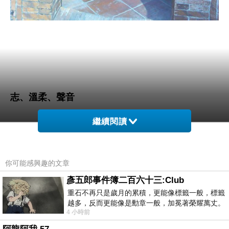
志、溫柔、聲音
繼續閱讀
1、讀懂文學的第一個祕密就是：在世界與人之間，
建立一種認同的關係。最明顯的例子是柳宗元在
〈始得西山宴遊記中〉，將自我投射為特出之西
你可能感興趣的文章
山，不與剖塿為類；在〈項脊軒志〉中，我們再次
彥五郎事件簿二百六十三:Club
發現這種認同，「項脊軒」成為了歸有光整體生命
重石不再只是歲月的累積，更能像標籤一般，標籤
越多，反而更能像是勳章一般，加冕著榮耀萬丈。
的隱喻。
4 小時前
習慣一如縱容，成了再難輕輕放下的罪證