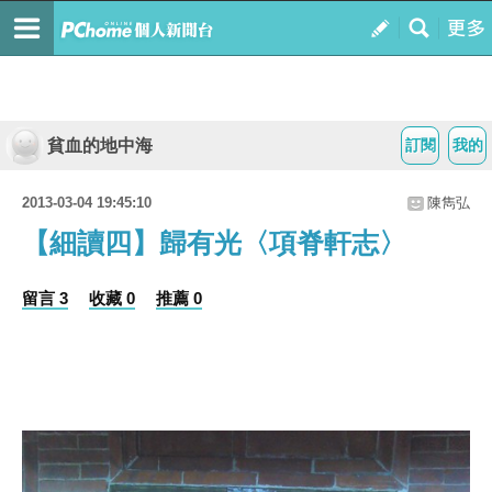
貧血的地中海
訂閱
我的
2013-03-04 19:45:10
陳雋弘
【細讀四】歸有光〈項脊軒志〉
留言 3
收藏 0
推薦 0