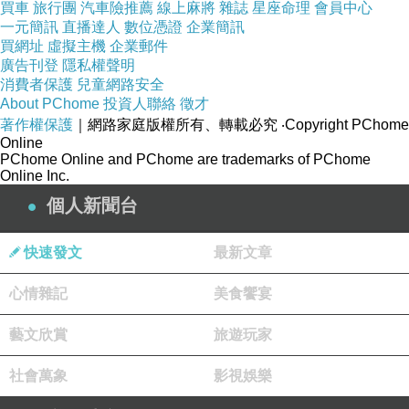
買車
旅行團
汽車險推薦
線上麻將
雜誌
星座命理
會員中心
直接明朗，第三段對於西山之描寫，即是柳宗元人
一元簡訊
直播達人
數位憑證
企業簡訊
格之呈現；〈項脊軒志〉的認同過程則是間接的，
買網址
虛擬主機
企業郵件
廣告刊登
隱私權聲明
歸有光從頭至尾並無直接表明，「項脊軒」是作為
消費者保護
兒童網路安全
自我的投射而存在——他不像柳宗元那樣，明確
About PChome
投資人聯絡
徵才
「指出」西山的特殊之處。歸有光只是在回憶之
著作權保護
｜網路家庭版權所有、轉載必究
‧Copyright PChome
Online
中，不斷「提及」了項脊軒，讓它作為事件發生的
PChome Online and PChome are trademarks of PChome
Online Inc.
一個場所、空間，兩者的隱喻關係是更間接的。
個人新聞台
4、一般說來，文學的認同對象總以自然物事為主，
快速發文
最新文章
因為人造建物相較於自然物事，有待人類文明之建
立，因此這種隱喻關係是更後起的，並且在表達的
心情雜記
美食饗宴
過程中，也會顯得更為間接。幾乎是很自然的，我
藝文欣賞
旅遊玩家
們便會將「柳宗元」與「西山」等同看待；然而卻
必須具備文學知識，才能理解「項脊軒」與「歸有
社會萬象
影視娛樂
光」之間的隱喻關係。