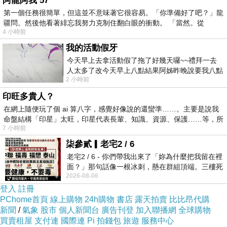
阿龍阿我 57
2、必須將「項脊軒」看待為歸有光生命歷程的某種
第一個任務很簡單，但這並不意味著它很容易。「你準備好了吧？」龍
隱喻，否則無法理解它的寫作方式，以及為何歸有
疆問。然後他看著緋忘我努力克制住翻白眼的衝動。 「當然。從
4 小時前
光會把篇名定為「項脊軒志」。「志」與「記」
我的活動假牙
同，但通常來說記事物者多用「記」，而記人者多
今天早上去拿活動假了拖了好幾天囉~~禮拜一去
用「志」。項脊軒是一書房，理應用「記」，然而
人太多了改今天早上八點結果阿姊昨晚說要我八點
2 小時前
去西螺農會~回到莿桐都8點半多了
這篇文章除了第一段涉及項脊軒之大概，通篇不見
印旺多貴人？
對於項脊軒之描寫，而歸結為歸有光對於三位女子
在網上隨便玩了個 ai 算八字，感覺好像說的還蠻準……。主要是說我
之回憶。因此〈項脊軒志〉實以「項脊軒」隱喻歸
命盤結構「印星」太旺，印星代表長輩、知識、資源、保護……等，所
有光，最後乃以「志」為題。
7 小時前
柒參貳▎老宅2 / 6
老宅2 / 6 - 你們帶我出來了「妳為什麼把我留在裡
3、如果我們把〈項脊軒志〉與〈始得西山宴遊記〉
面？」那句話像一根冰刺，懸在群組頂端。三樓死
對比，仍會發現兩點不同：第一、〈始得西山宴遊
2026-08-06
死盯著照片裡的人。那個人確實站在
記〉的認同對象是「西山」，是一自然物事；而
登入
註冊
PChome首頁
線上購物
24h購物
書店
露天拍賣
比比昂代購
〈項脊軒志〉的認同對象是一「書房」，為一人造
新聞
/
氣象
股市
個人新聞台
廣告刊登
加入聯播網
全球購物
建物。第二、〈始得西山宴遊記〉的認同過程較為
買賣租屋
支付連
國際連
Pi 拍錢包
旅遊
服務中心