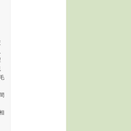
交
人
裡
現
毛
，
間
相