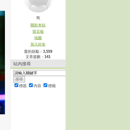
雋
關於本站
留言板
地圖
加入好友
愛的鼓勵：
3,559
文章篇數：
141
站內搜尋
標題
內容
標籤