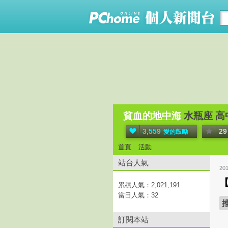
貧血的地中海
水瓶座 高
3,559
29
愛的鼓勵
首頁
活動
站台人氣
20
累積人氣：
2,021,191
當日人氣：
32
訂閱本站