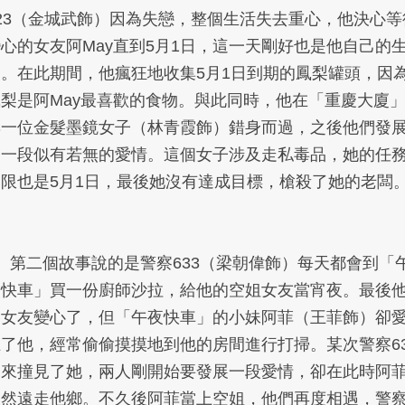
223（金城武飾）因為失戀，整個生活失去重心，他決心等
心的女友阿May直到5月1日，這一天剛好也是他自己的
日。在此期間，他瘋狂地收集5月1日到期的鳳梨罐頭，因
鳳梨是阿May最喜歡的食物。與此同時，他在「重慶大廈
與一位金髮墨鏡女子（林青霞飾）錯身而過，之後他們發
了一段似有若無的愛情。這個女子涉及走私毒品，她的任
期限也是5月1日，最後她沒有達成目標，槍殺了她的老闆
、第二個故事說的是警察633（梁朝偉飾）每天都會到「
夜快車」買一份廚師沙拉，給他的空姐女友當宵夜。最後
的女友變心了，但「午夜快車」的小妹阿菲（王菲飾）卻
上了他，經常偷偷摸摸地到他的房間進行打掃。某次警察63
回來撞見了她，兩人剛開始要發展一段愛情，卻在此時阿
突然遠走他鄉。不久後阿菲當上空姐，他們再度相遇，警