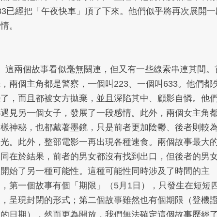
633已經把「午夜快車」頂了下來。他們似乎將再次展開一
愛情。
4、這兩個故事看似毫無關連，但又有一些線索串連其間。
，兩個主角都是警察，一個叫223、一個叫633。他們都
戀了，而且都被女方拋棄，並且深陷其中、顧影自憐。他
都遇見另一個女子，發展了一段感情。此外，兩個女主角
同樣神秘，也都戴著墨鏡，只是前者更加陰鬱、後者則較
陽光。此外，整部電影一再出現各種速食。兩個故事最大
不同在於結果，前者的男女都沒有找到出口，但後者的男
正開始了另一種可能性。這種可能性同時涉及了時間的主
題，第一個故事有個「期限」（5月1日），只發生在短短
天，呈現封閉的形式；第二個故事雖然也有個期限（登機
上的日期），然而更為開放，我們無法確定這個故事歷經