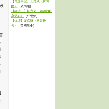
【電影筆記】北野武《奏鳴
段
曲》
, (威爾剛)
【細讀三】柳宗元〈始得西山
宴遊記〉
, (壯陽藥)
【細讀】黃庭堅〈寄黃幾
復〉
, (美國黑金)
首
失
們
都
為
的
女
四
證
了