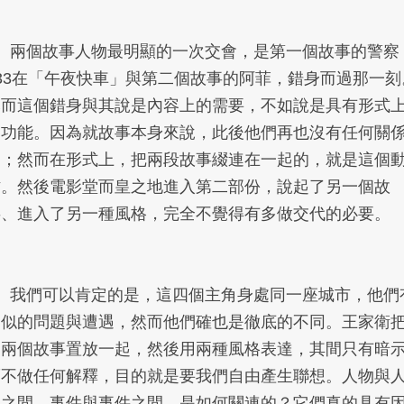
6、兩個故事人物最明顯的一次交會，是第一個故事的警察
633在「午夜快車」與第二個故事的阿菲，錯身而過那一刻
然而這個錯身與其說是內容上的需要，不如說是具有形式
的功能。因為就故事本身來說，此後他們再也沒有任何關
了；然而在形式上，把兩段故事綴連在一起的，就是這個
作。然後電影堂而皇之地進入第二部份，說起了另一個故
事、進入了另一種風格，完全不覺得有多做交代的必要。
7、我們可以肯定的是，這四個主角身處同一座城市，他們
近似的問題與遭遇，然而他們確也是徹底的不同。王家衛
這兩個故事置放一起，然後用兩種風格表達，其間只有暗
而不做任何解釋，目的就是要我們自由產生聯想。人物與
物之間，事件與事件之間，是如何關連的？它們真的具有