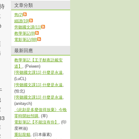
文章分類
待
雋(2)
生
細讀(19)
為
旁聽國文課(11)
教學筆記(8)
」
電影筆記(88)
展
最新回應
務
教學筆記【王子猷夜訪戴安
。
道】
, (Peiwen)
[旁聽國文課11] 什麼是永遠
,
(LuCL)
[旁聽國文課11] 什麼是永遠
,
午
(恰北)
[旁聽國文課11] 什麼是永遠
,
他
(anitaych)
愛
《此刻是多麼值得放棄》今晚
零時開始預購
, (草)
3
電影筆記【不能沒有你】
, (印
菲
度神油)
重貼龍貓
, (日本藤素)
察