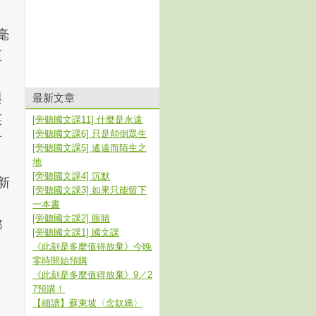
毫
至
與
最新文章
英
[旁聽國文課11] 什麼是永遠
[旁聽國文課6] 只是顛倒眾生
有
[旁聽國文課5] 遙遠而陌生之
地
[旁聽國文課4] 沉默
新
[旁聽國文課3] 如果只能留下
一本書
[旁聽國文課2] 眼睛
都
[旁聽國文課1] 國文課
《此刻是多麼值得放棄》今晚
零時開始預購
《此刻是多麼值得放棄》9／2
7預購！
【細讀】蘇東坡〈念奴嬌〉