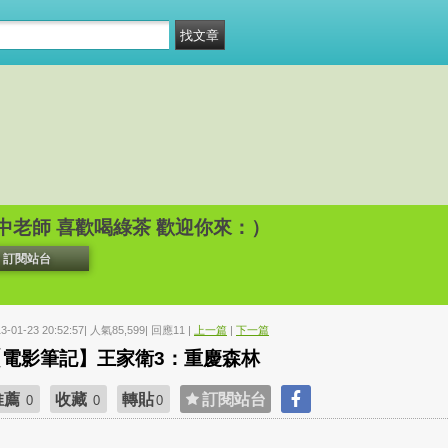
中老師 喜歡喝綠茶 歡迎你來：）
訂閱站台
13-01-23 20:52:57| 人氣85,599| 回應11 |
上一篇
|
下一篇
【電影筆記】王家衛3：重慶森林
推薦
收藏
轉貼
訂閱站台
0
0
0