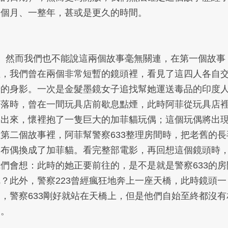
一個月、一整年，甚或是更久的時間。
5、然而我們也不能說這兩個故事毫無關連，在第一個故事
裡，我們曾在兩個非常短暫的鏡頭裡，看見了這四人各自
錯的身影。一次是金髮墨鏡女子追找幫她運送毒品的印度
下落時，曾在一間玩具店前歇息點煙，此時阿菲從玩具店
走出來，懷裡抱了一隻巨大的加菲貓玩偶；這個玩偶將出
在第二個故事裡，阿菲幫警察633整理房間時，把老舊的長
狗布偶換成了加菲貓。看完整部電影，再回想這個鏡頭時
我們會想：此時的她正要前往的，是不是就是警察633的房
呢？此外，警察223曾經瘋狂地奔上一座天橋，此時鏡頭一
晃，警察633剛好就站在天橋上，但是他們自始至終都沒有
遇。