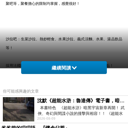
聚吧等，聚餐擔心的限制均掌握，感覺很好！
沙拉吧：生菜沙拉、熱炒輕食、水果沙拉、義式涼麵、水果、湯品飲品
等！
採用法國吐司，麵包偏有口感富咬勁，烤完後偏硬偏乾可惜了點！
繼續閱讀
三款塗醬皆是師傅自行研發的；鮪魚、乾果奶油、蒜味奶油醬。
其中偏愛乾果奶油，淡淡奶油香中有核果增添口感，又不過油膩！
你可能感興趣的文章
沈默《超能水滸：魯達傳》電子書，暗黑宇宙新章，一一五年八月璀璨上架！
粉色虎皮蛋糕，麵衣軟嫩新鮮、薄薄鮮奶油、中心包類似綠豆碰(?)，好
本書特色 《超能水滸》暗黑宇宙新章再開！ 武
吃。
俠、奇幻與間諜小說的撞擊與相容！！ 《超能水
2026-08-09
滸》系列第四部
豆豆與不柴乾的雞胸肉很合拍；義大利涼麵，麵條口感及調味很不賴、