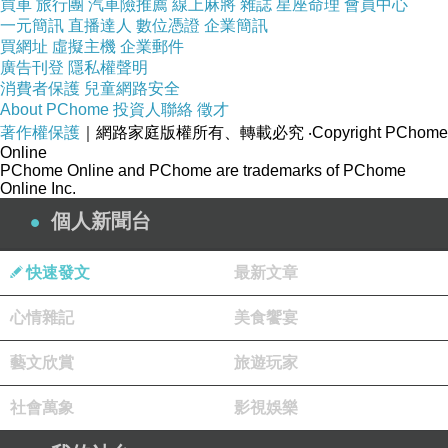
買車
旅行團
汽車險推薦
線上麻將
雜誌
星座命理
會員中心
味，再加入牛菌菇及義大利寬麵一起拌炒。」主廚說，這道料理沒有肉
一元簡訊
直播達人
數位憑證
企業簡訊
類或海鮮，但口感豐腴紮實，完全沒有吃素的感覺！
買網址
虛擬主機
企業郵件
廣告刊登
隱私權聲明
消費者保護
兒童網路安全
一向愛吃素餐點的我，之後發現這道偏向素食(蔬食)風味，難怪這麼對
About PChome
投資人聯絡
徵才
著作權保護
｜網路家庭版權所有、轉載必究
‧Copyright PChome
我的味！
Online
連不愛吃蔬食(素食)者的紫先生也相當青睞！
PChome Online and PChome are trademarks of PChome
Online Inc.
食材採用蕃茄、洋蔥、各菇類，深褐色醬汁收的乾濕度恰當，菇類大手
個人新聞台
筆，感覺吃不完的菇^^"，好吃！
份量十足，依此價格又能享受無限暢飲沙拉吧，是走平價聚餐路線。
快速發文
最新文章
-----------------------------------------------------------------------------------
心情雜記
美食饗宴
聚坊GREAT ROOM
電話：04-35055500～2803
藝文欣賞
旅遊玩家
營業時間：11:30～21:00
社會萬象
影視娛樂
地址：台中市自由路2段94號（
台中公園智選假日飯店
）