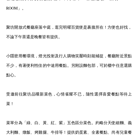
ROOM」。
聚坊開放式餐廳座落中庭，逛完明曜百貨便是裹腹所在！方便也好找，
不論下午茶還是晚餐皆有提供。
小隱密用餐環境，燈光投射及行人購物笑靨時刻能補捉，餐廳附近景點
不少，有著便利性佳的中途用餐點。
另附設麵包部，可於櫃中任意選購
點心。
受邀前往聚坊品嚐新菜色，心情雀耀不已，隨性選擇喜愛餐點等待上
菜！
菜單分為「綠、白、黃、紅、紫」五色區分菜色。約略分天使細麵、義
大利麵、燉飯、烤雞腿、牛排等！
提供奶蛋素、全素餐點、尚有兒童餐