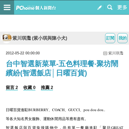
紫川琪灩 (紫小琪與陳小犬)
訂閱
我的
2012-05-22 00:00:00
紫川琪灩
台中智選新菜單-五色料理餐‧聚坊鬧
繽紛(智選飯店│日曜百貨)
留言 2
收藏 0
推薦 2
日曜百貨進駐BURBERRY、COACH、GUCCI、pou dou dou..
等各大知名男女服飾、運動休閒用品等應有盡有。
智選飯店與百貨銜接購物中，尚有單一餐廳進駐「聚坊GREAT