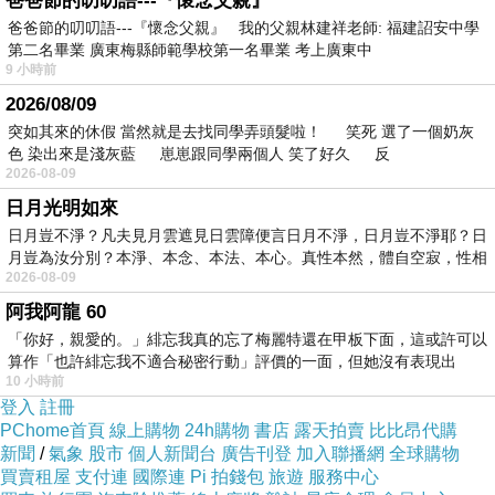
爸爸節的叨叨語---『懷念父親』
爸爸節的叨叨語---『懷念父親』 我的父親林建祥老師: 福建詔安中學
建議增加濕度口感更優！
第二名畢業 廣東梅縣師範學校第一名畢業 考上廣東中
9 小時前
肝醬菲力牛排佐蒜味迷迭香醬襯紫愛蔬果599元
2026/08/09
突如其來的休假 當然就是去找同學弄頭髮啦！ 笑死 選了一個奶灰
色 染出來是淺灰藍 崽崽跟同學兩個人 笑了好久 反
杏胞菇肥美而吸睛，口感厚實忠於原味，若在有一些味上的提昇，一定
2026-08-09
會更超值美味。
日月光明如來
日月豈不淨？凡夫見月雲遮見日雲障便言日月不淨，日月豈不淨耶？日
馬鈴薯沙拉濃郁口感優，菲力牛小juicy。
月豈為汝分別？本淨、本念、本法、本心。真性本然，體自空寂，性相
肝
醬頗為濃郁滋味，重口味者會相當愛、而我覺得單吃牛肉沾醬就頗值
2026-08-09
得一嚐。
阿我阿龍 60
「你好，親愛的。」緋忘我真的忘了梅麗特還在甲板下面，這或許可以
算作「也許緋忘我不適合秘密行動」評價的一面，但她沒有表現出
牛菌菇洋蔥尼昆麵279元(蔬食)
10 小時前
登入
註冊
聚坊菜單名稱都很"落落長"，感覺是把各口味排上名單上頭^^！
PChome首頁
線上購物
24h購物
書店
露天拍賣
比比昂代購
新聞
/
氣象
股市
個人新聞台
廣告刊登
加入聯播網
全球購物
買賣租屋
採用法式洋蔥湯做法，先將洋蔥慢火炒至深褐色，帶出洋蔥特有的甜
支付連
國際連
Pi 拍錢包
旅遊
服務中心