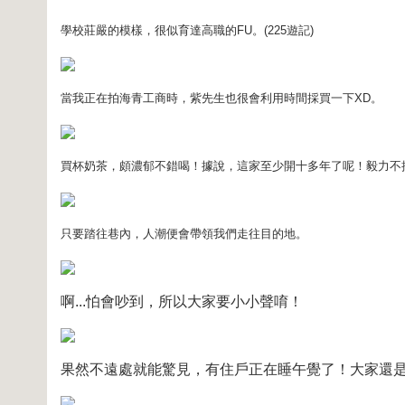
學校莊嚴的模樣，很似育達高職的FU。(225遊記)
當我正在拍海青工商時，紫先生也很會利用時間採買一下XD。
買杯奶茶，頗濃郁不錯喝！據說，這家至少開十多年了呢！毅力不
只要踏往巷內，人潮便會帶領我們走往目的地。
啊...怕會吵到，所以大家要小小聲唷！
果然不遠處就能驚見，有住戶正在睡午覺了！大家還是