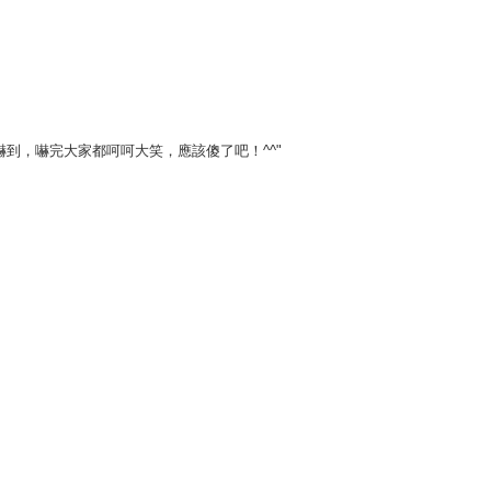
到，嚇完大家都呵呵大笑，應該傻了吧！^^"