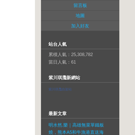
留言板
地圖
加入好友
站台人氣
累積人氣：
25,308,782
當日人氣：
61
紫川琪灩新網站
紫川琪灩自架站
最新文章
明水然.樂｜高雄無菜單鐵板
燒，熊本A5和牛漁港直送海