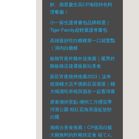
鮮、壽星慶生高CP海陸特色料
理餐廳！
小一新生護脊書包品牌精選｜
Tiger Family超輕量護脊書包
高雄最好吃白糖粿第一口就驚豔
｜湖內白糖粿
板橋宵夜炸雞外送推薦｜暖男炸
雞板橋店捷運板新站美食
新莊宵夜燒烤推薦2023｜柒串
燒屋輔大店平價新莊居酒屋｜輔
大喝酒吃串燒與朋友一起看球賽
屏東潮州景點-潮州三月櫻花季
河濱公園 粉紅花海浪漫綻放秒
出國
湘南台美食推薦｜CP值高白飯
大碗無料的炸豬排定食 福てん