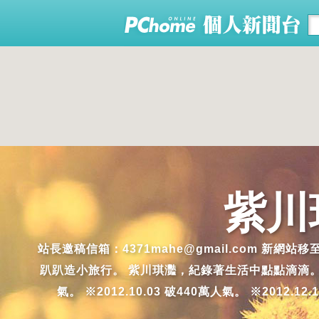
紫川
站長邀稿信箱：4371mahe@gmail.com 新網站
趴趴造小旅行。 紫川琪灩，紀錄著生活中點點滴滴。生活中，美
氣。 ※2012.10.03 破440萬人氣。 ※2012.12