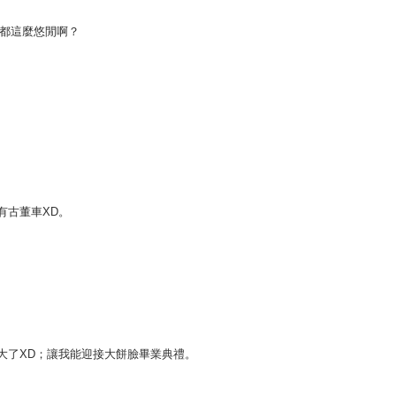
麼都這麼悠閒啊？
有古董車XD。
大了XD；讓我能迎接大餅臉畢業典禮。