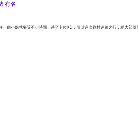
勢 有名
往一個小點就要等不少時間，甚至卡位XD，所以這次眷村迷路之行，絕大部份