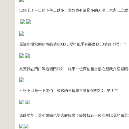
沒錯吧！平日的下午三點多，竟然也有這樣多的人潮，大家....怎
最近新摸索到的魚眼功能XD，變得似乎有那麼點3D功效了吧！^^
其實我在門口等這個門關好，結果一位阿伯相當熱心跟我介紹裡頭
不得不回應一下老伯，替它的三輪車古董拍個照XD，笑！^^"
魚眼功能，讓小餅臉也變大餅臉啦！終於找到一位女生比我的臉還