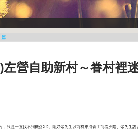
一篇
00)左營自助新村～眷村裡
方，只是一直找不到機會XD。剛好紫先生以前有來海青工商看夕陽、紫先生說