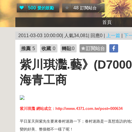
500
48
愛的鼓勵
訂閱站台
首頁
2011-03-03 10:00:00| 人氣34,081| 回應0 |
上一篇
|
下
推薦
5
收藏
0
轉貼
0
訂閱站台
紫川琪灩.藝》(D70
海青工商
紫川琪灩 網站成立：
http://www.4371.com.tw/post=000634
平日某天與紫先生要來眷村迷路一下；眷村迷路是一直想造訪的地
變的好美、整個都不一樣了呢！