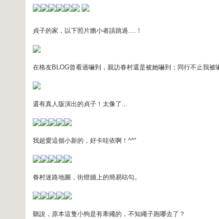
貞子的家，以下照片膽小者請跳過....！
在格友BLOG曾看過嚇到，親訪眷村還是被她嚇到；同行不止我被嚇
還有真人版演出的貞子！太像了...
我超愛這個小新的，好卡哇依啊！^^"
眷村迷路地圖，街燈牆上的簡易咕勾。
聽說，原本這隻小狗是有牽繩的，不知繩子跑哪去了？