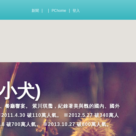
|
|
|
新聞
PChome
登入
小犬)
及踩雷的小吃、餐廳響宴。 紫川琪灩，紀錄著美與醜的國內、國外
.30 破110萬人氣。 ※2012.5.27 破340萬人
7.8 破700萬人氣。 ※2013.10.27 破800萬人氣。