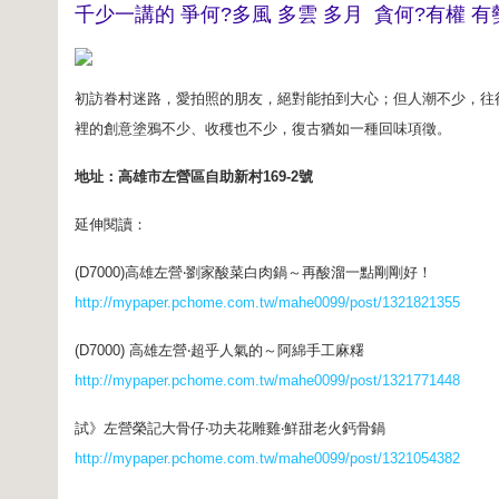
千少一講的 爭何?多風 多雲 多月 貪何?有權 有
初訪眷村迷路，愛拍照的朋友，絕對能拍到大心；但人潮不少，往
裡的創意塗鴉不少、收穫也不少，復古猶如一種回味項徵。
地址：高雄市左營區自助新村169-2號
延伸閱讀：
(D7000)高雄左營‧劉家酸菜白肉鍋～再酸溜一點剛剛好！
http://mypaper.pchome.com.tw/mahe0099/post/1321821355
(D7000) 高雄左營‧超乎人氣的～阿綿手工麻糬
http://mypaper.pchome.com.tw/mahe0099/post/1321771448
試》左營榮記大骨仔‧功夫花雕雞‧鮮甜老火鈣骨鍋
http://mypaper.pchome.com.tw/mahe0099/post/1321054382