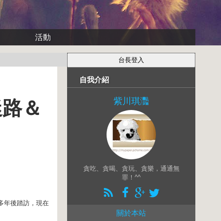
活動
自我介紹
紫川琪灩
迷路＆
貪吃、貪喝、貪玩、貪樂，通通無
罪！^^
多年後踏訪，現在
關於本站