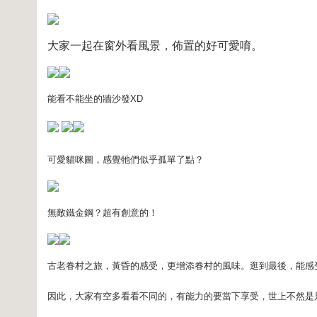
大家一起在窗外看風景，佈置的好可愛唷。
能看不能坐的牆沙發XD
可愛貓咪圖，感覺牠們似乎孤單了點？
無敵鐵金鋼？超有創意的！
古老眷村之旅，黃昏的感受，更增添眷村的風味。逛到最後，能感
因此，大家有空多看看不同的，有能力的要當下享受，世上不然是只有