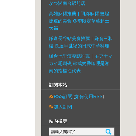
かつ湘南台駅前店
高雄麻糬推薦｜阿綿麻糬 鹽埕
捷運的美食 冬季限定草莓起士
大福
鎌倉長谷站美食推薦｜鎌倉三和
樓 長達半世紀的日式中華料理
鎌倉七里濱餐廳推薦｜モアナマ
カイ珊瑚礁 歐式奶香咖哩是湘
南的指標性代表
訂閱本站
RSS訂閱
(
如何使用RSS
)
加入訂閱
站內搜尋