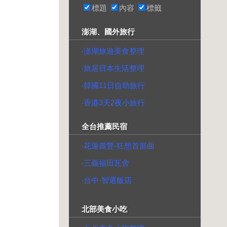
標題
內容
標籤
澎湖、國外旅行
‧澎湖旅遊美食整理
‧旅居日本生活整理
‧韓國11日自助旅行
‧香港3天2夜小旅行
全台推薦民宿
‧花蓮壽豐-狂想首部曲
‧三義福田瓦舍
‧台中-智選飯店
北部美食小吃