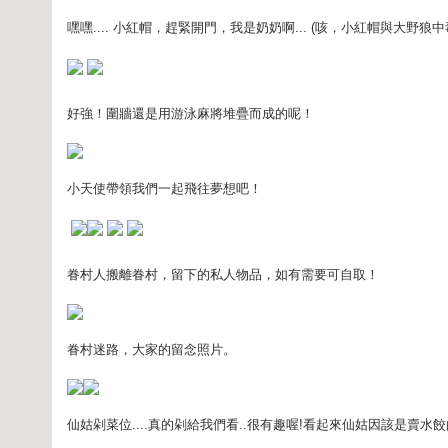
嘿嘿.... 小紅帽，趕緊開門，我是奶奶啊... (咳，小紅帽與大野狼中毒
好強！圍牆還是用游泳麻將堆疊而成的呢！
小天使帶領我們一起飛往夢想吧！
眷村人搬離眷村，留下的私人物品，如有需要可自取！
眷村迷路，大家的留念照片。
仙姑剁菜位....真的剁給我們看..很有趣喔!看起來仙姑因該是賣水餃的