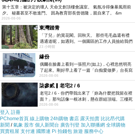
很大一鍋關東煮
第十五章：被決定的壞人 天命文創頂樓會議室。 氣氛冷得像暴風雨前
夕。 秘書甚至不敢進門。 因為教育部長曾德隆，親自來了。 &m
魚板、菜卷、貢丸、魚板、苦瓜封等，淋郎滿目
2026-08-06
的美食盡在此鍋中。
東灣踏青
雖然再沒幾個小時就要宴客、加上店員又很會推
「了兒」的賞花閣。回秋天。 那些毛毛蟲還有禮
遇通道呢，如遇到。一個園區的工作人員撿給我們
薦..。
23 小時前
細賞。
緣份
偶爾在臉書上看到一張照片(如上)，心裡忽然明亮
了起來。剛好早上看了一篇「白痴愛做夢」台長寫
2026-08-06
的貼文，在回顧年輕時瘋狂愛上
柒參貳▎老宅2 / 6
老宅2 / 6 - 你們帶我出來了「妳為什麼把我留在裡
面？」那句話像一根冰刺，懸在群組頂端。三樓死
2026-08-06
死盯著照片裡的人。那個人確實站在
登入
註冊
PChome首頁
線上購物
24h購物
書店
露天拍賣
比比昂代購
新聞
/
氣象
股市
個人新聞台
廣告刊登
加入聯播網
全球購物
買賣租屋
支付連
國際連
Pi 拍錢包
旅遊
服務中心