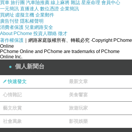
買車
旅行團
汽車險推薦
線上麻將
雜誌
星座命理
會員中心
一元簡訊
直播達人
數位憑證
企業簡訊
關東煮方面，我們點魚板、手工豬血糕、三角豆
買網址
虛擬主機
企業郵件
腐、麻薯。
廣告刊登
隱私權聲明
消費者保護
兒童網路安全
關東煮方面口味皆一般，沒有特別讓我們驚豔的
About PChome
投資人聯絡
徵才
地方、倒是沾醬加分不少。
著作權保護
｜網路家庭版權所有、轉載必究
‧Copyright PChome
Online
PChome Online and PChome are trademarks of PChome
Online Inc.
個人新聞台
快速發文
最新文章
心情雜記
美食饗宴
藝文欣賞
旅遊玩家
社會萬象
影視娛樂