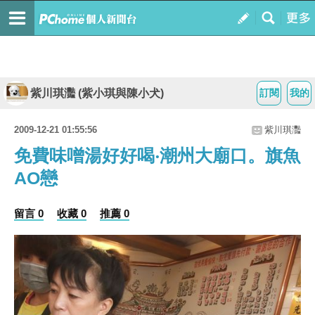
紫川琪灩 (紫小琪與陳小犬)
訂閱
我的
2009-12-21 01:55:56
紫川琪灩
免費味噌湯好好喝‧潮州大廟口。旗魚
AO戀
留言 0
收藏 0
推薦 0