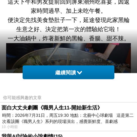
這天下午和男友提前回到屏東潮州吃喜宴，因返
家時間過早、加上未吃午餐。
便決定先找美食墊肚子一下，延途發現此家黑輪
生意之好、決定把第一次的體驗給它啦！
一大油鍋中，炸著新鮮的黑輪、香腸、甜不辣。
繼續閱讀
你可能感興趣的文章
面白大丈夫劇團《職男人生11-開始新生活》
時間：2026年7月31日，周五19:30 地點：北藝中心球劇場 這是第二
次看該團《職男人生》系列的現場演出，感覺新鮮度、喜劇感
10 小時前
我與AI討論的小說劇情(15)