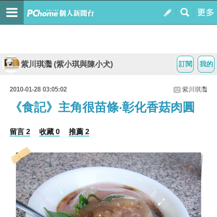
紫川琪灩 (紫小琪與陳小犬)
訂閱
我的
2010-01-28 03:05:02
紫川琪灩
《食記》主角很苗條‧彰化香菇肉圓
留言 2
收藏 0
推薦 2