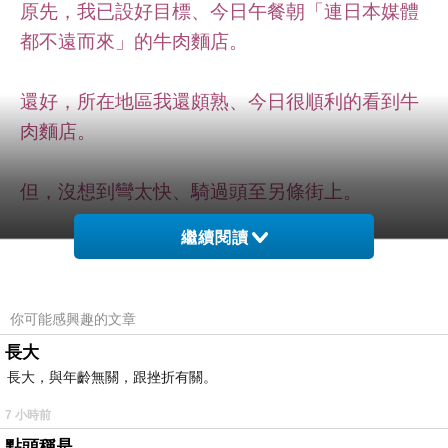
原先，我已設好目標、今日午餐朝「連日本媒體
都不遠而來」的牛肉麵店。
還好，所在地區我還頗熟、今日很順利的看到牛
肉麵店。
但，沒想到彎太快、騎過頭至另條街上。
繼續閱讀
看到《彰化香菇肉圓》，念頭閃過～肉圓不都添
加《筍絲》的嗎？
你可能感興趣的文章
又不是香菇雞，怎會有香菇啊！
長大
長大，與年齡無關，跟挫折有關。
就這樣，第一站莫名奇妙變成香菇肉圓為起點、
7 小時前
擔心吃不完，所以我點一個肉圓嘗鮮看看。
點頭稱是