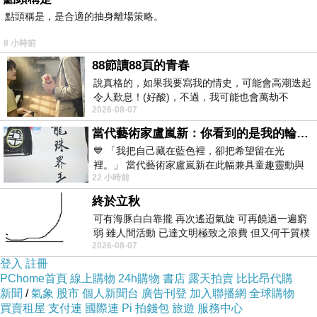
點頭稱是，是合適的抽身離場策略。
8 小時前
88節讀88頁的青春
說真格的，如果我要寫我的情史，可能會高潮迭起
令人歎息！(好酸)，不過，我可能也會萬劫不
2026-08-07
復...，每天跪鍵盤還是被判了花心的罪
當代藝術家盧嵐新：你看到的是我的輪廓，還是你的故事？——藏在藍色裡的希望與光
💙 「我把自己藏在藍色裡，卻把希望留在光
裡。」 當代藝術家盧嵐新在此幅兼具童趣靈動與
22 小時前
抽象韻味的新作中，用湛藍的羽翼般色塊包覆著
終於立秋
可有海豚白白靠攏 再次遙迢氣旋 可再饒過一遍窮
弱 雖人間活動 已達文明極致之浪費 但又何干質樸
《彰化香菇肉圓》$30/粒
2026-08-07
者 只能白白陪葬
登入
註冊
PChome首頁
線上購物
24h購物
書店
露天拍賣
比比昂代購
添加醬油膏、白醬、粉色不知名醬汁、香菜，光醬汁就很
新聞
/
氣象
股市
個人新聞台
廣告刊登
加入聯播網
全球購物
夠吸引人啊！
買賣租屋
支付連
國際連
Pi 拍錢包
旅遊
服務中心