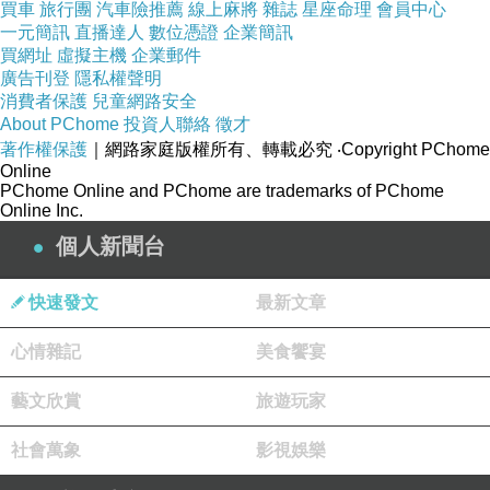
買車
旅行團
汽車險推薦
線上麻將
雜誌
星座命理
會員中心
一元簡訊
直播達人
數位憑證
企業簡訊
買網址
虛擬主機
企業郵件
廣告刊登
隱私權聲明
消費者保護
兒童網路安全
About PChome
投資人聯絡
徵才
著作權保護
｜網路家庭版權所有、轉載必究
‧Copyright PChome
Online
PChome Online and PChome are trademarks of PChome
Online Inc.
個人新聞台
快速發文
最新文章
心情雜記
美食饗宴
藝文欣賞
旅遊玩家
社會萬象
影視娛樂
南部甚少看見油炸肉圓，幾乎都是蒸肉圓較多！