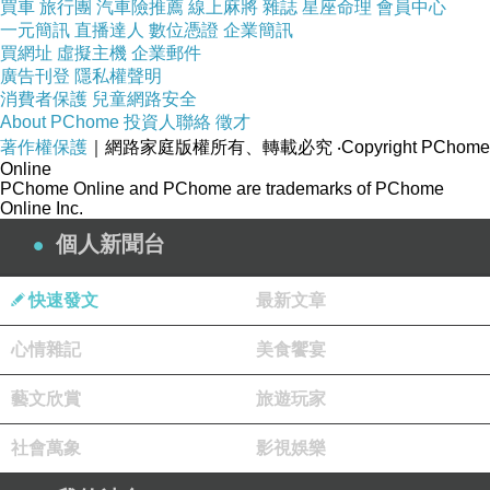
買車
旅行團
汽車險推薦
線上麻將
雜誌
星座命理
會員中心
（我媽被毒死以後）我報考碩士研究生不被受理
一元簡訊
直播達人
數位憑證
企業簡訊
買網址
虛擬主機
企業郵件
一樣。我媽對這個制度和惡爹這個人，還是瞭解
廣告刊登
隱私權聲明
的，對惡爹背後的邪惡軍警的手段也早有防備。
消費者保護
兒童網路安全
About PChome
投資人聯絡
徵才
著作權保護
｜網路家庭版權所有、轉載必究
‧Copyright PChome
惡爹開發公司的工作也沒長久，就在我考大學至
Online
PChome Online and PChome are trademarks of PChome
畢業以後的五六年時間裡吧（大致的時間），這
Online Inc.
家房地產開發公司就從開張到關門了。就是把我
個人新聞台
媽騙下來、把我考大學耽誤了，這家地產公司就
完成歷史使命、可以關門了，不過這兩個目的都
快速發文
最新文章
失敗了。
心情雜記
美食饗宴
就算我大學畢業了，本科以上學歷（雙學歷），
藝文欣賞
旅遊玩家
畢業分配北京工作、幹部指標等也都被扣住，惡
社會萬象
影視娛樂
爹、惡警們要另外安排最差的？什麼樣的才叫“最
差的”？從此後幾十年的經歷來看，必須經過牠們