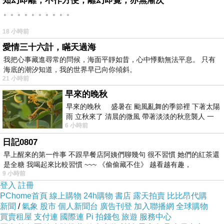
知幻即離，不作方便，離幻即覺，亦無漸次
我了，只是我媽沒同意，惡爹同意了。我一直都
。。。。。。。。。。
認為，就是因為這個根本分歧，導致存在二十多
18 小時前
年的我們家，家破人亡了——我媽被毒死。
愛情三十六計，瞞天過海
我把心事藏進尋常的問候，海面平靜如昔，心中悸動無法平息。 只有
海底的潮汐知道，我的世界早已向你傾斜。
就在兩次爭吵之間，惡爹的上級（公安鎮壓機
21 小時前
關）調配惡爹從設計院“下海”，去房地產開發公
早來的晚秋
司工作、表面身份“總工程師”。（黑龍江省韻利
早來的晚秋 盛暑在 颱風亂舞的季節裡 下著太陽
房地產開發公司）這個時間呢，是我考大學的前
雨 立秋來了 清晨的微風 帶著淡淡的秋意襲人 一
6 小時前
下子 又被赤
一年初（
1992
年）。目的是什麼呢？大概是開發
日記0807
公司的工作賺錢比較多，那時惡爹等人幾次對我
早上醒來的第一件事 不跟早餐店阿姨們聊幾句 很不習慣 她們的紅茶還
媽說“現在日子好了，你回家當全職太太吧”，我
是全糖 我喝起來比較習慣 ~~~ 《偷偷藏不住》 越看越有趣，
9 小時前
媽堅決沒同意，堅持在自己的工作崗位上（醫院
登入
註冊
藥師）、並堅決支持我考大學。試想，如果我媽
PChome首頁
線上購物
24h購物
書店
露天拍賣
比比昂代購
在家裡一呆、脫離社會了，那什麼事都必須由惡
新聞
/
氣象
股市
個人新聞台
廣告刊登
加入聯播網
全球購物
買賣租屋
支付連
國際連
Pi 拍錢包
旅遊
服務中心
爹作主；可能這個大學都不讓我報考，就像後來