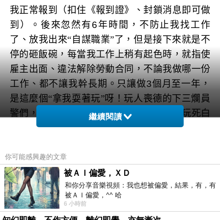
我正常報到（扣住《報到證》、封鎖消息即可做
到）。後來忽然有
6
年時間，不防止我找工作
了、放我出來“自謀職業”了，但是接下來就是不
停的砸飯碗，每當我工作上稍有起色時，就指使
雇主出面、違法解除勞動合同，不論我做哪一份
工作、都不讓我幹長期。只讓做
3
個月至一年，
是這麼個“拿我耍著玩”呀！玩人喪德的下三爛員
警們，最終哪裡都不讓我呆，玩死算了！玩死白
繼續閱讀
玩死。
惡警們早就找過我媽和惡爹兩個人，通報迫害計
你可能感興趣的文章
畫、要求家長同意？（在我高中時）顯然我媽當
被ＡＩ偏愛，ＸＤ
和你分享音樂視頻：我也想被偏愛，結果，有，有
年就沒同意這樣害自己孩子，看起來惡爹同意
被ＡＩ偏愛，^^ 哈
了。我媽口中的“人家”就是指公安惡警，即下三
6 小時前
爛員警們（公安保衛局），人家早就設計這樣害