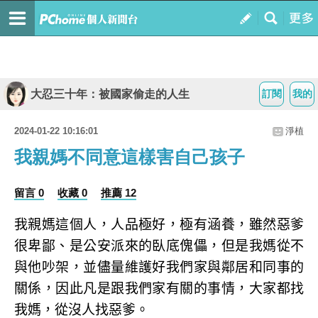
大忍三十年：被國家偷走的人生
訂閱
我的
2024-01-22 10:16:01
淨植
我親媽不同意這樣害自己孩子
留言 0
收藏 0
推薦 12
我親媽這個人，人品極好，極有涵養，雖然惡爹
很卑鄙、是公安派來的臥底傀儡，但是我媽從不
與他吵架，並儘量維護好我們家與鄰居和同事的
關係，因此凡是跟我們家有關的事情，大家都找
我媽，從沒人找惡爹。