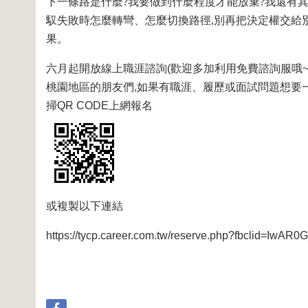
下一條路是什麼?我要做到什麼程度才能放棄?我還有其
馭失敗時怎麼轉彎、怎麼切換路徑,別再把決定權交給別
果。
六月起開放線上職涯諮詢(歡迎多加利用免費諮詢服哦~
桃園地區的朋友們,如果有職涯、履歷或面試問題想要
掃QR CODE上網報名
或複製以下連結
https://tycp.career.com.tw/reserve.php?fbclid=I