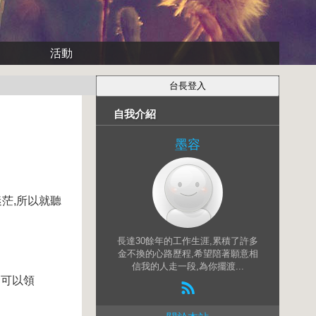
活動
自我介紹
墨容
茫,所以就聽
長達30餘年的工作生涯,累積了許多
金不換的心路歷程,希望陪著願意相
信我的人走一段,為你擺渡...
金可以領