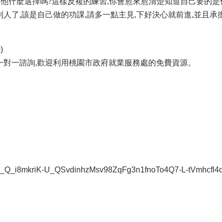
他什麼選擇嗎?這樣反複的練習,你會愈來愈清楚知道自己要的是
人了,該是自己做的功課,請多一點主見,下好決心就前進,並且承
)
一對一諮詢,歡迎利用桃園市政府就業服務處的免費資源。
wAR0G_Q_i8mkriK-U_QSvdinhzMsv98ZqFg3n1fnoTo4Q7-L-tVmhcfl4