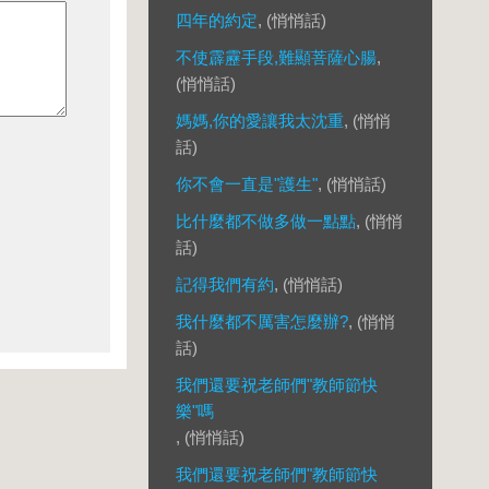
四年的約定
, (悄悄話)
不使霹靂手段,難顯菩薩心腸
,
(悄悄話)
媽媽,你的愛讓我太沈重
, (悄悄
話)
你不會一直是"護生"
, (悄悄話)
比什麼都不做多做一點點
, (悄悄
話)
記得我們有約
, (悄悄話)
我什麼都不厲害怎麼辦?
, (悄悄
話)
我們還要祝老師們"教師節快
樂"嗎
, (悄悄話)
我們還要祝老師們"教師節快