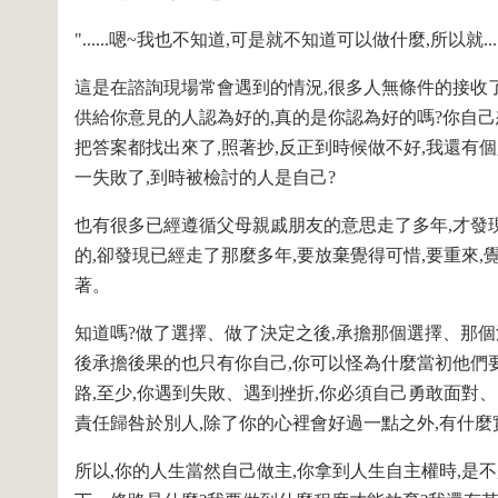
"......嗯~我也不知道,可是就不知道可以做什麼,所以就..
這是在諮詢現場常會遇到的情況,很多人無條件的接收
供給你意見的人認為好的,真的是你認為好的嗎?你自己想
把答案都找出來了,照著抄,反正到時候做不好,我還有
一失敗了,到時被檢討的人是自己?
也有很多已經遵循父母親戚朋友的意思走了多年,才發現
的,卻發現已經走了那麼多年,要放棄覺得可惜,要重來,
著。
知道嗎?做了選擇、做了決定之後,承擔那個選擇、那
後承擔後果的也只有你自己,你可以怪為什麼當初他們要
路,至少,你遇到失敗、遇到挫折,你必須自己勇敢面對
責任歸咎於別人,除了你的心裡會好過一點之外,有什麼
所以,你的人生當然自己做主,你拿到人生自主權時,是