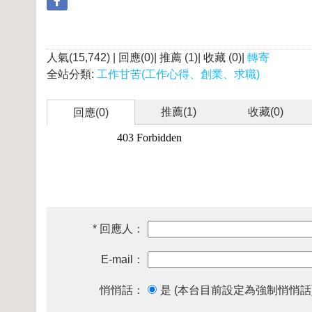
人氣(15,742) | 回應(0)| 推薦 (
1
)| 收藏 (
0
)|
轉寄
全站分類:
工作甘苦(工作心得、創業、求職)
推薦(
1
)
收藏(
0
)
回應(0)
* 回應人：
E-mail：
悄悄話：
是 (本台目前設定為強制悄悄話