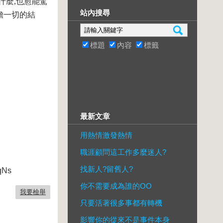
什麼,也愈能駕
站內搜尋
擔一切的結
標題
內容
標籤
最新文章
用熱情激發熱情
職涯顧問這工作多麼迷人?
找新人?留舊人?
qNs
你不需要成為誰的OO
我要檢舉
只要活著很多事都有轉機
影響你的從來不是事件本身