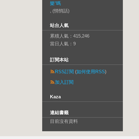
樂"嗎
, (悄悄話)
站台人氣
累積人氣：
415,246
當日人氣：
9
訂閱本站
RSS訂閱
(
如何使用RSS
)
加入訂閱
Kaza
連結書籤
目前沒有資料