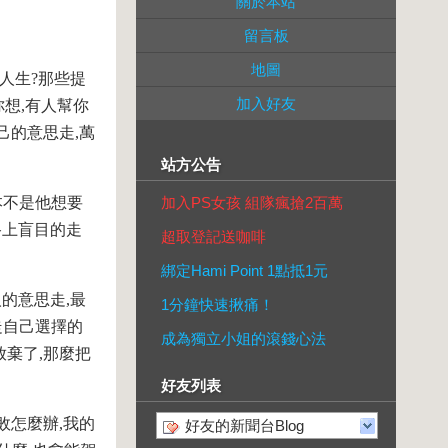
關於本站
留言板
地圖
人生?那些提
加入好友
你想,有人幫你
己的意思走,萬
站方公告
本不是他想要
加入PS女孩 組隊瘋搶2百萬
路上盲目的走
超取登記送咖啡
綁定Hami Point 1點抵1元
的意思走,最
1分鐘快速揪痛！
走自己選擇的
成為獨立小姐的滾錢心法
放棄了,那麼把
好友列表
敗怎麼辦,我的
好友的新聞台Blog