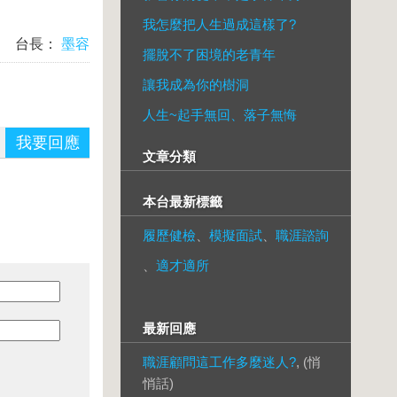
我怎麼把人生過成這樣了?
台長：
墨容
擺脫不了困境的老青年
讓我成為你的樹洞
人生~起手無回、落子無悔
我要回應
文章分類
本台最新標籤
履歷健檢
、
模擬面試
、
職涯諮詢
、
適才適所
最新回應
職涯顧問這工作多麼迷人?
, (悄
悄話)