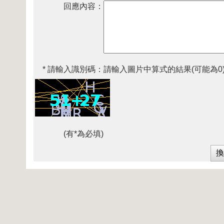
回應內容：
* 請輸入識別碼：
請輸入圖片中算式的結果(可能為0
(有*為必填)