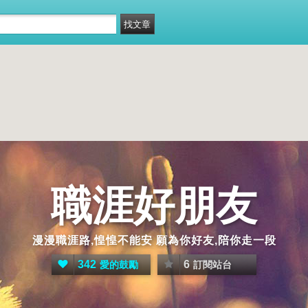
職涯好朋友
漫漫職涯路,惶惶不能安 願為你好友,陪你走一段
342
6
愛的鼓勵
訂閱站台