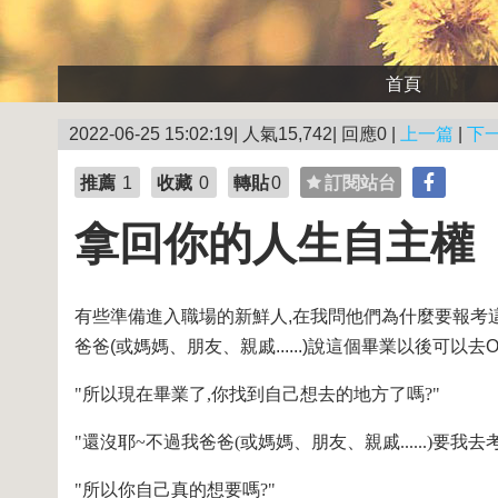
首頁
2022-06-25 15:02:19| 人氣15,742| 回應0 |
上一篇
|
下
推薦
1
收藏
0
轉貼
0
訂閱站台
拿回你的人生自主權
有些準備進入職場的新鮮人,在我問他們為什麼要報考這
爸爸(或媽媽、朋友、親戚......)說這個畢業以後可以去OO業
"所以現在畢業了,你找到自己想去的地方了嗎?"
"還沒耶~不過我爸爸
(或媽媽、朋友、親戚......)
要我去
"所以你自己真的想要嗎?"