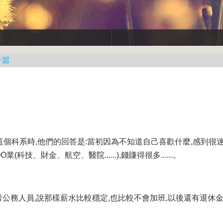
一篇
個科系時,他們的回答是:當初因為不知道自己喜歡什麼,感到很迷
(科技、財金、航空、醫院......),錢賺得很多......。
考公務人員,說那樣薪水比較穩定,也比較不會加班,以後還有退休