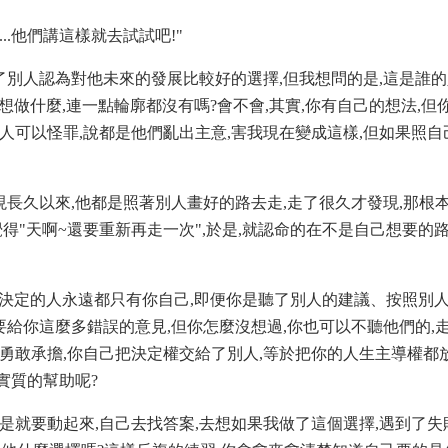
....他們講這樣就去試試吧!"
了別人認為對他未來的發展比較好的選擇,但我想問的是,這是誰的
做什麼,連一點輪廓都沒有嗎?會不會,其實,你有自己的想法,但
個人可以怪罪,說都是他們亂出主意,害我現在變成這樣,但如果照自
長久以來,他都是照著別人畫好的路去走,走了很久才發現,那根
覺得"天啊~還要重新再走一次",於是,就認命的在不是自己想要的
個決定的人永遠都只有你自己,即便你是聽了別人的建議、按照別人
給你這麼多錯誤的意見,但你怎麼沒想過,你也可以不聽他們的,
、勇敢承擔,你自己把決定權交給了別人,等於把你的人生主導權都
實質的幫助呢?
不是就要動起來,自己去找答案,去想如果我做了這個選擇,遇到了失