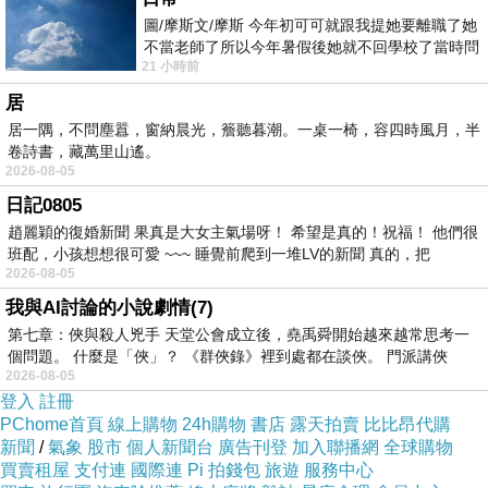
圖/摩斯文/摩斯 今年初可可就跟我提她要離職了她
不當老師了所以今年暑假後她就不回學校了當時問
21 小時前
她不是很喜歡幼幼班的小朋友嗎捨得不
居
居一隅，不問塵囂，窗納晨光，簷聽暮潮。一桌一椅，容四時風月，半
卷詩書，藏萬里山遙。
2026-08-05
日記0805
趙麗穎的復婚新聞 果真是大女主氣場呀！ 希望是真的！祝福！ 他們很
班配，小孩想想很可愛 ~~~ 睡覺前爬到一堆LV的新聞 真的，把
衡諸現實，美國沒甚麼民生工業，價廉的民生用
2026-08-05
品都仰賴中國的輸出，一般美國民眾又是錢花在
我與AI討論的小說劇情(7)
前面，少有儲蓄，所以只要中國切斷了供應鏈
，
第七章：俠與殺人兇手 天堂公會成立後，堯禹舜開始越來越常思考一
個問題。 什麼是「俠」？ 《群俠錄》裡到處都在談俠。 門派講俠
美國社會就會出現大問題
，所以美國會投鼠忌
2026-08-05
器，何況中共的核子彈頭不會比俄國及北韓少。
登入
註冊
PChome首頁
線上購物
24h購物
書店
露天拍賣
比比昂代購
新聞
/
氣象
股市
個人新聞台
廣告刊登
加入聯播網
全球購物
買賣租屋
支付連
國際連
Pi 拍錢包
旅遊
服務中心