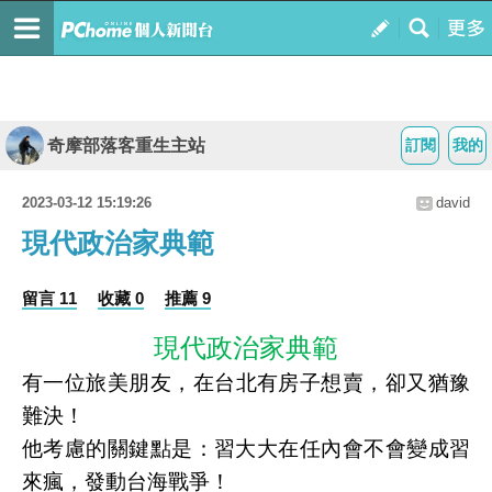
奇摩部落客重生主站
訂閱
我的
2023-03-12 15:19:26
david
現代政治家典範
留言 11
收藏 0
推薦 9
現代政治家典範
有一位旅美朋友
，在台北有房子想賣，卻又猶豫
難決！
他考慮的關鍵點是：習大大在任內會不會變成習
來瘋，
發動台海戰爭！