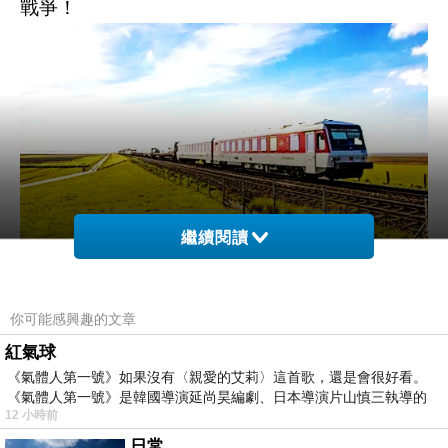
戰爭
！
繼續閱讀
再從中美關係來看
，美國只是擔心中國的強大會
撼動它世界霸主的地位，所以它必須運用台灣這
你可能感興趣的文章
只棋子來遏阻中國的強大，可沒考慮要引發台海
紅氣球
戰爭！至於美國的部分現役或退役將領，屢屢放
《氣體人第一號》如果沒有〈親愛的艾莉〉這首歌，還是會很好看。
話說中共將在最近幾年內攻台
，無非是在藉由放
《氣體人第一號》是韓國導演延尚昊編劇、日本導演片山慎三執導的
12 小時前
話，好讓龐大的國防預算能在國會中通過。
日常