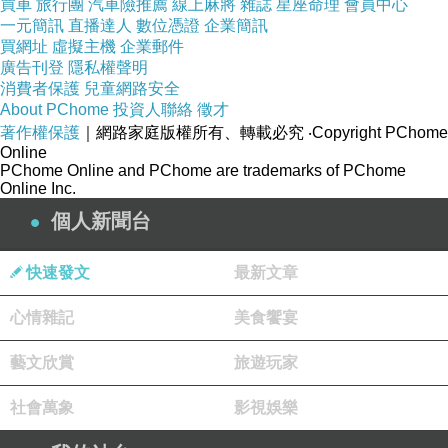
買車
旅行團
汽車險推薦
線上麻將
雜誌
星座命理
會員中心
一元簡訊
直播達人
數位憑證
企業簡訊
買網址
虛擬主機
企業郵件
廣告刊登
隱私權聲明
消費者保護
兒童網路安全
About PChome
投資人聯絡
徵才
著作權保護
｜網路家庭版權所有、轉載必究
‧Copyright PChome
Online
PChome Online and PChome are trademarks of PChome
Online Inc.
再看看中國，經濟發展仍舊是中國發展的主力，
個人新聞台
看看多少高官及權貴子第，在經濟發展中嚐到了
極大的甜頭，如果
發動台海戰爭，不但甜頭沒得
快速發文
最新文章
撈，連在海外的資產都可能被凍結。中共會發動
台海戰爭
，唯一的因素是內憂無法控制，就只得
心情雜記
美食饗宴
靠台海戰爭來轉移焦點。
藝文欣賞
旅遊玩家
社會萬象
影視娛樂