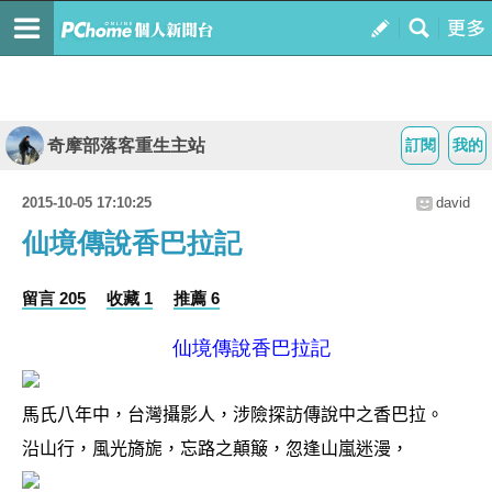
奇摩部落客重生主站
訂閱
我的
2015-10-05 17:10:25
david
仙境傳說香巴拉記
留言 205
收藏 1
推薦 6
仙境傳說香巴拉記
馬氏八年中，台灣攝影人，涉險探訪傳說中之香巴拉。
沿山行，風光旖旎，忘路之顛簸，忽逢山嵐迷漫，