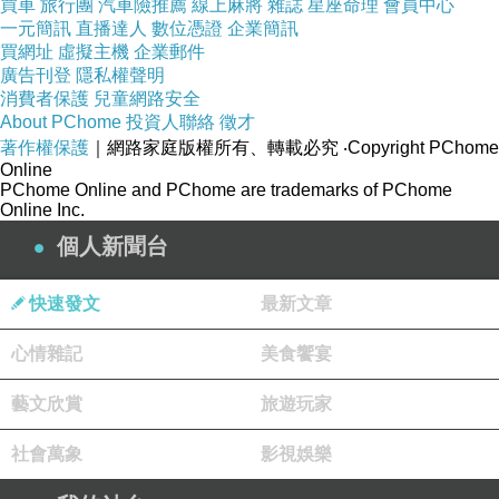
買車
旅行團
汽車險推薦
線上麻將
雜誌
星座命理
會員中心
兩岸村舍、喇嘛寺相映紅，
一元簡訊
直播達人
數位憑證
企業簡訊
買網址
虛擬主機
企業郵件
廣告刊登
隱私權聲明
消費者保護
兒童網路安全
About PChome
投資人聯絡
徵才
著作權保護
｜網路家庭版權所有、轉載必究
‧Copyright PChome
Online
PChome Online and PChome are trademarks of PChome
Online Inc.
時近黃昏，
個人新聞台
牛馬悠然啃草，怡然自得。
快速發文
最新文章
心情雜記
美食饗宴
池畔人馬川流不息，
其中往來男女衣著，悉如外人。
藝文欣賞
旅遊玩家
社會萬象
影視娛樂