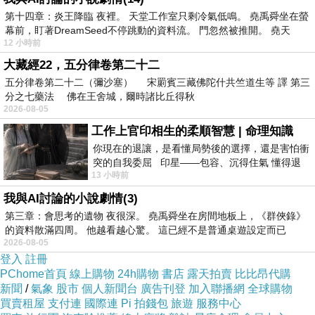
第十四章：炎王降臨 夜裡。 天堂工作室只剩冷氣低鳴。 堯禹舜坐在螢
幕前，盯著DreamSeed不停跳動的資料流。 門忽然被推開。 堯天
12 小時前
大藏經22，五分律卷第二十二
雪山羅列，東望神女峰，峰巒不知數。
五分律卷第二十二（彌沙塞） 宋罽賓三藏佛陀什共竺道生等 譯 第三
分之七藥法 佛在王舍城，爾時諸比丘得秋
2026-08-05
右觀五冠峰，山嵐罩頂中。
工作上官印相生的柔順智慧 | 命理知識
你現在的退讓，是看懂局勢後的選擇，還是害怕衝
突的自我委屈 印星——包容、沉得住氣 懂得退
13 小時前
一步觀察，不會
左瞧無名山，又見山連山。
我與AI討論的小說劇情(3)
第三章：會思考的遺物 夜很深。 堯禹舜坐在房間地板上，《群俠錄》
遠賞梅里主峰，霧深不知處。
的資料散滿四周。 他越看越心驚。 這已經不是普通桌遊設定而已
2026-08-05
登入
註冊
PChome首頁
線上購物
24h購物
書店
露天拍賣
比比昂代購
山中濕地，草長鷹飛，
新聞
/
氣象
股市
個人新聞台
廣告刊登
加入聯播網
全球購物
買賣租屋
支付連
國際連
Pi 拍錢包
旅遊
服務中心
水池位於其中，