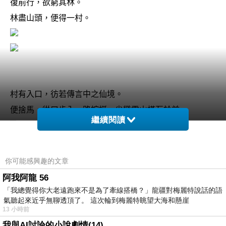
復前行，欲窮其林。
林盡山頭，
便得一村。
村有入口，彷若傳言中之仙境。
便捨馬，從口步入。路蜿蜒，尖聳雪山橫亙於前
繼續閱讀
復行數百尺，豁然開朗，
你可能感興趣的文章
谷地平曠，屋舍儼然，阡陌交通，雞犬相聞。
阿我阿龍 56
「我總覺得你大老遠跑來不是為了牽線搭橋？」龍疆對梅麗特說話的語
氣聽起來近乎無聊透頂了。 這次輪到梅麗特眺望大海和懸崖
13 小時前
我與AI討論的小說劇情(14)