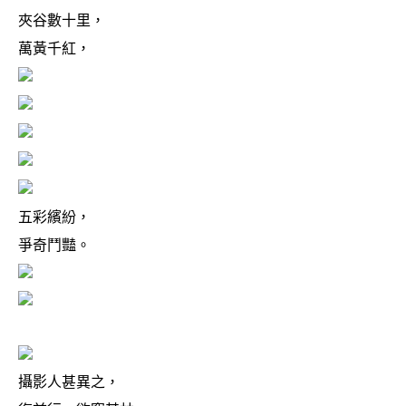
夾谷數十里，
萬黃千紅，
五彩繽紛，
爭奇鬥豔。
攝影人甚異之，