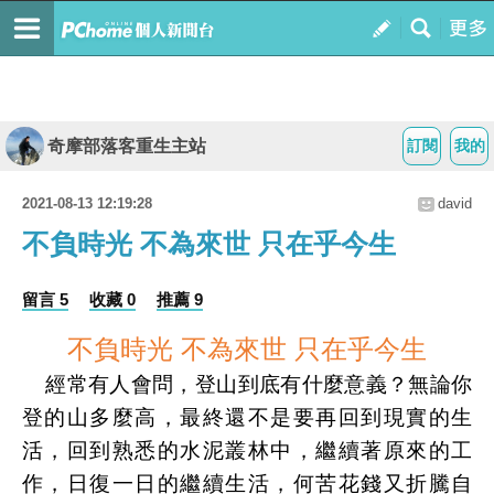
奇摩部落客重生主站
訂閱
我的
2021-08-13 12:19:28
david
不負時光 不為來世 只在乎今生
留言 5
收藏 0
推薦 9
不負時光
不為來世
只在乎今生
經常有人會問，登山到底有什麼意義？無論你
登的山多麼高，最終還不是要再回到現實的生
活，回到熟悉的水泥叢林中，繼續著原來的工
作，日復一日的繼續生活，何苦花錢又折騰自