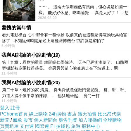
⋯⋯ 。 這兩天假期雖然有風雨，但心境是如圖一
樣。 能好好休息、吃喝睡覺.... 真是太好了！ 回想
2026-08-09
起來，以前根本就很難有這
羞愧的當年情
看到電動機台 心中都會有一種悸動 以前真的被這種賭博電動玩具給害
慘了 不知從何時開始迷上這種賭博機台 或許就是窮怕了
5 小時前
我與AI討論的小說劇情(19)
第十九章：忍耐的重量 離開鳴仁學院時。 天色已經漸漸暗了。 山路兩
旁樹影被夕陽拉得很長。 堯禹舜與苗心喻並肩走在下坡道上，兩
人，為什麼要去登山？或許只有在登山健行
11 小時前
中，才能親自去體驗登山的意義。人來到這個世
我與AI討論的小說劇情(20)
界上，簡單說只有兩件事，生和死。一件正在進
第二十章：燒掉的家 清晨。 堯禹舜被急促敲門聲驚醒。 砰、砰、砰。
行中
，另一件還在等著你！當你在山中走到厭
力道大得不像平常的陳靜。 — 他猛地坐起。 房門一打
11 小時前
世
、走到人生乏味懷疑人生時，不必研讀西藏生
登入
註冊
死書，你就會坦然面對等著你的事。
PChome首頁
線上購物
24h購物
書店
露天拍賣
比比昂代購
新聞
/
氣象
股市
個人新聞台
廣告刊登
加入聯播網
全球購物
買賣租屋
支付連
國際連
Pi 拍錢包
旅遊
服務中心