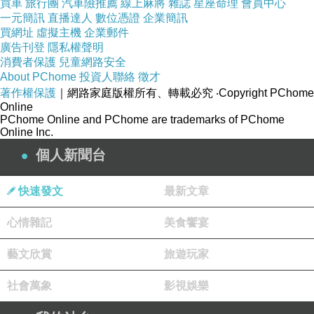
買車
旅行團
汽車險推薦
線上麻將
雜誌
星座命理
會員中心
一元簡訊
直播達人
數位憑證
企業簡訊
買網址
虛擬主機
企業郵件
廣告刊登
隱私權聲明
消費者保護
兒童網路安全
About PChome
投資人聯絡
徵才
著作權保護
｜網路家庭版權所有、轉載必究
‧Copyright PChome
Online
PChome Online and PChome are trademarks of PChome
Online Inc.
不必去懷疑登高山背後的堅忍、苦撐、心酸與汗
個人新聞台
水，那些都遠不及世上最殘酷的事
:
忍辱負重一
生，無人了解真相
！
快速發文
最新文章
還好身後
60
年，還了羅迪克的清白。請看羅迪克
心情雜記
美食饗宴
的故事
:
羅迪克，二次大戰期間一名英國軍人，他不幸被
藝文欣賞
旅遊玩家
俘。
社會萬象
影視娛樂
和許多戰俘一樣，他被押送到了一座德國集中
營。