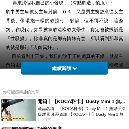
再來講個我自己的小發現，（有點劇透，慎服）：
劇中男主角教女主角射箭，ＯＫ，又是男主扮故意從女主
背後、像環抱一樣的教拉弓、射箭，但不得不說，這姿
勢，在現代，如果教練敢這樣教女學生，肯定會被投訴是
「性騷擾」。除非真的是郎有情妹有意，所以看到那幕真
的就是那句「人帥真好」。
目前看到十三集，我只能說于正的戲真的不錯，就是主
角的主線任務很清楚－復仇；事件也不斷發生，劇情很緊
繼續閱讀
湊；就是男女主角談戀愛的戲份少點。
後來，小小吐槽一兩件事：
你可能感興趣的文章
第一、除了年女主角之外，其他年輕男女配角的妝、髮太
像了，害我都認不出誰是誰，我是到最近一兩集才終於分
開箱｜【KOCA科卡】Dusty Mini 1 無線手持吸塵器
產品名稱：【KOCA科卡】Dusty Mini 1 無線手持
出來女主角的同學們的長相。
吸塵器 產品資訊 【KOCA科卡】Dusty Mini 1 無
第二、演員的妝太白了，跟脖子都分兩色，白到像歐洲有
6 小時前
線手持吸塵器評語： 能吸、能吹兼具兩
個喜歡畫白白臉時期的妝容；眼睛也畫太紅了，前兩集女