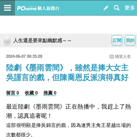
人生還是要來點幽默感～～
訂閱
我的
2024-06-07 00:35:28
搞笑人生
陸劇《墨雨雲間》，雖然是捧大女主
吳謹言的戲，但陳喬恩反派演得真好
留言 0
收藏 0
推薦 0
最近陸劇《墨雨雲間》正在熱播中，我趕上了熱
潮，認真追著呢！
這部很明顯是捧吳錦言的戲，因為連男主角王星越出場的
次數都很少。