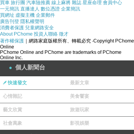
買車
旅行團
汽車險推薦
線上麻將
雜誌
星座命理
會員中心
一元簡訊
直播達人
數位憑證
企業簡訊
買網址
虛擬主機
企業郵件
廣告刊登
隱私權聲明
消費者保護
兒童網路安全
About PChome
投資人聯絡
徵才
著作權保護
｜網路家庭版權所有、轉載必究
‧Copyright PChome
Online
PChome Online and PChome are trademarks of PChome
Online Inc.
個人新聞台
快速發文
最新文章
心情雜記
美食饗宴
藝文欣賞
旅遊玩家
社會萬象
影視娛樂