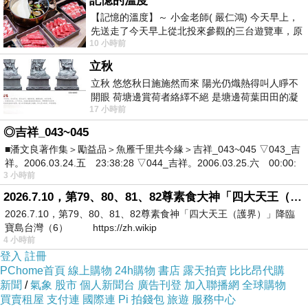
記憶的溫度
【記憶的溫度】～ 小金老師( 嚴仁鴻) 今天早上，
主角跟她的前夫兩個人的眼睛一直紅紅的，感覺沒必要哭
先送走了今天早上從北投來參觀的三台遊覽車，原
的時候，也像在哭，讓演員的演技顯得沒有層次，小可
10 小時前
以為展場已經差不多要安靜下來，卻發
惜。
立秋
還有一個有趣的是，就是這導演也太愛拍演員正面了
立秋 悠悠秋日施施然而來 陽光仍熾熱得叫人睜不
開眼 荷塘邊賞荷者絡繹不絕 是塘邊荷葉田田的凝
吧？！
17 小時前
望 風中飄逸的是映日荷花別樣紅
通常對話的鏡頭，特寫的話，也會帶點拉背，鏡頭是微側
◎吉祥_043~045
的。
■潘文良著作集＞勵益品＞魚雁千里共今緣＞吉祥_043~045 ▽043_吉
祥。2006.03.24.五 23:38:28 ▽044_吉祥。2006.03.25.六 00:00:
但近幾年我看韓劇開始喜歡在特寫的時候，直接是正面
3 小時前
的，有點像是對話雙方的「主觀鏡頭」。但有時真的太多
2026.7.10，第79、80、81、82尊素食大神「四大天王（護界）」降臨寶島台灣（6）
太近了，而且超愛每場最後留很長的「反應」鏡頭給演
2026.7.10，第79、80、81、82尊素食神「四大天王（護界）」降臨
寶島台灣（6） https://zh.wikip
員，好險陳喬恩都表現得不錯，棒棒滴。
4 小時前
簡單來說，這部劇是這陣子無聊可以追的劇喔！！！
登入
註冊
PChome首頁
線上購物
24h購物
書店
露天拍賣
比比昂代購
祝福大家觀影愉快！！！！
新聞
/
氣象
股市
個人新聞台
廣告刊登
加入聯播網
全球購物
買賣租屋
支付連
國際連
Pi 拍錢包
旅遊
服務中心