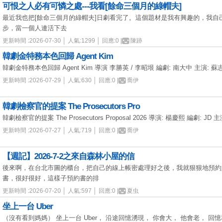
可恨之人必有可憐之處---我看[餘命三個月的綠帽夫]
最近我也把[餘命三個月的綠帽夫]日劇看完了。這個題材是我有興趣的，我自
步，當一個人連活下去
更新時間 :2026-07-30 │ 人氣:1299 │ 回應:0 |
陳跡
韓劇金特務本色回歸 Agent Kim
韓劇金特務本色回歸 Agent Kim 導演 李勝英 / 李昭垠 編劇: 南大中 主演: 蘇志
更新時間 :2026-07-29 │ 人氣:630 │ 回應:0 |
喬伊
韓劇檢察官的提案 The Prosecutors Pro
韓劇檢察官的提案 The Prosecutors Proposal 2026 導演: 楊慶熙 編劇: JD
更新時間 :2026-07-27 │ 人氣:719 │ 回應:0 |
喬伊
【週記】2026-7-2之來自森林小屋的信
後來啊，在台北市圖的櫃台，把自己的線上帳密處理好之後，我就狠狠地預約
書，很好很好，這樣子預約書的排
更新時間 :2026-07-20 │ 人氣:597 │ 回應:0 |
夏虫
坐上一台 Uber
（沒有看到媽媽） 坐上一台 Uber， 沿途回憶湧現， 你會大， 他會老， 回