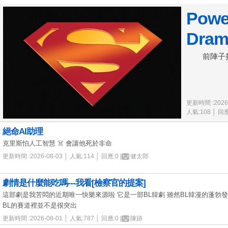
Powe
Dra
前陣子把美
更新時間 :2026-
人氣:108 │ 回應
絕命AI助理
克里斯怕人工智慧 ☠️ 會讓他死於非命
更新時間 :2026-08-03 │ 人氣:114 │ 回應:0 |
健太郎
劇情是什麼能吃嗎---我看[檢察官的提案]
這部劇是我苦悶的近期唯一快樂來源啦 它是一部BL韓劇 雖然BL韓漫的蓬勃
BL的賽道裡並不是很突出
更新時間 :2026-08-01 │ 人氣:787 │ 回應:0 |
陳跡