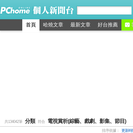
首頁
哈燒文章
最新文章
好台推薦
分類
電視賞析(綜藝、戲劇、影集、節目)
共134042筆
符合
排序依據：
更新時