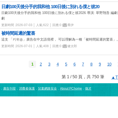
日劇100天後分手的我和他 100日後に別れる僕と彼20
日劇100天後分手的我和他 100日後に別れる僕と彼2026 導演: 草野翔吾 編劇
劇
更新時間 :2026-07-03 │ 人氣:622 │ 回應:0 |
喬伊
被時間延遲的驚喜
這支 「키위송」廣告在中文語境裡， 可以理解為一種「被時間延遲的驚喜」。
更新時間 :2026-07-01 │ 人氣:408 │ 回應:0 |
健太郎
1
2
3
4
5
6
7
8
9
10
第 1 / 50 頁，共 750 筆
▲T
．
廣告刊登
．
消費者保護
．
兒童網路安全
．
About PChome
．
徵才