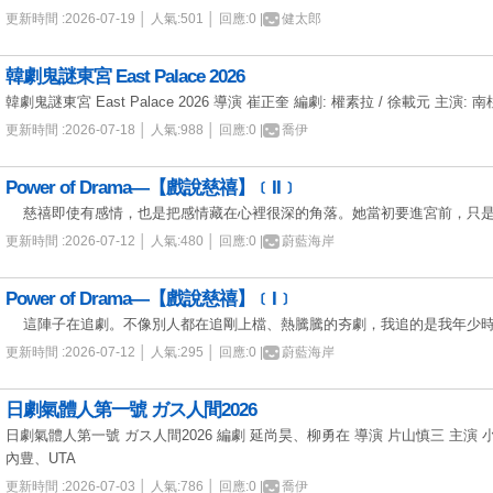
更新時間 :2026-07-19 │ 人氣:501 │ 回應:0 |
健太郎
韓劇鬼謎東宮 East Palace 2026
韓劇鬼謎東宮 East Palace 2026 導演 崔正奎 編劇: 權素拉 / 徐載元 主演: 南
更新時間 :2026-07-18 │ 人氣:988 │ 回應:0 |
喬伊
Power of Drama—【戲說慈禧】﹝II﹞
慈禧即使有感情，也是把感情藏在心裡很深的角落。她當初要進宮前，只是
更新時間 :2026-07-12 │ 人氣:480 │ 回應:0 |
蔚藍海岸
Power of Drama—【戲說慈禧】﹝I﹞
這陣子在追劇。不像別人都在追剛上檔、熱騰騰的夯劇，我追的是我年少時
更新時間 :2026-07-12 │ 人氣:295 │ 回應:0 |
蔚藍海岸
日劇氣體人第一號 ガス人間2026
日劇氣體人第一號 ガス人間2026 編劇 延尚昊、柳勇在 導演 片山慎三 主
內豊、UTA
更新時間 :2026-07-03 │ 人氣:786 │ 回應:0 |
喬伊