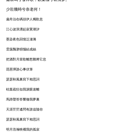
少壯幾時兮奈老何！
扁舟泊在碼頭伊人獨歎息
江心波浪湧起寂寞潮汐
墨染夜色回憶泛漣漪
雲藹飄渺煩惱結成絲
把酒對月當歌離愁難將它息
琵琶彈誰心事伏筆
瑟瑟秋風裏寫下相思詞
枯葉疏狂似我淚眼迷離
馬蹄聲答答響徹我夢裏
天涯茫茫遙問有誰追隨你
瑟瑟秋風裏寫下相思詞
明月浩瀚映襯我的孤寂