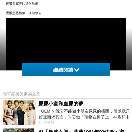
錦書無處寄此情何所依
愛恨悠悠恰似一江碧水去
繼續閱讀
你可能感興趣的文章
尿尿小童和血尿的夢
↑GEMINI說它不能做小朋友尿尿的插圖，所以我只
好退而求其次，叫它做「寵物在椅子上，神龕和中
你說..
15 小時前
年人臉孔」的畫了。 六月底
端午節走了