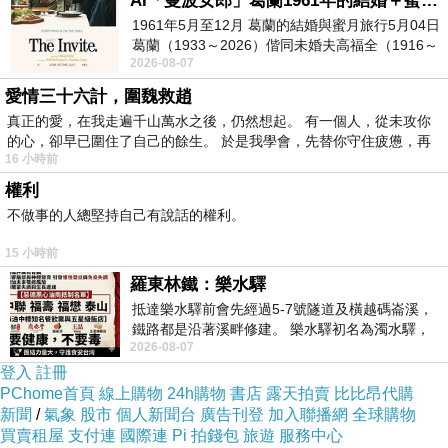
AI「曼波女郎」葛蘭1961年的結婚＋蜜月旅行 #戀上老電影 #葛蘭 #粟子
七夕快到了
1961年5月至12月 葛蘭的結婚與蜜月旅行5月04日
葛蘭（1933～2026）偕同未婚夫高福全（1916～
中秋快來了
2026-08-07
2004）乘郵輪赴倫敦6月15日於英國倫敦St.S
一年又一年……
愛情三十六計，圍魏救趙
想還是一樣…想你....
真正的愛，在我走遍千山萬水之後，仍然想起。 有一個人，從未攻你
的心，卻早已圍住了自己的餘生。 於是我學會，先替你守住疲憊，再
痴還是要吃飯..
16 小時前
話就畫在圈裏...
權利
街道上有許多悲歡離合風花雪月....
不做事的人總堅持自己有說話的權利。
還有來不及畫圈的人及圈圈圈...
15 小時前
放下那四菜一湯 相思果，相思茶，相思餃，相思魚.....
羅東林鐵：樂水驛
下午茶你也點煮魂湯，燉魄茶，思樂冰，斷腸酒…
抵達樂水驛前會先經過5-7號隧道及橫越碼崙溪，
鐵路都是沿著溪畔修建。 樂水驛初名為濁水驛，
黑夜哈哈
2026-08-07
但因與臺鐵集集線車站同名，於1953
無邊無際蔓延到無窮無盡圈在秋風裡!
登入
註冊
PChome首頁
線上購物
24h購物
書店
露天拍賣
比比昂代購
一切的思念都藏在月光裡!
新聞
/
氣象
股市
個人新聞台
廣告刊登
加入聯播網
全球購物
買賣租屋
支付連
國際連
Pi 拍錢包
旅遊
服務中心