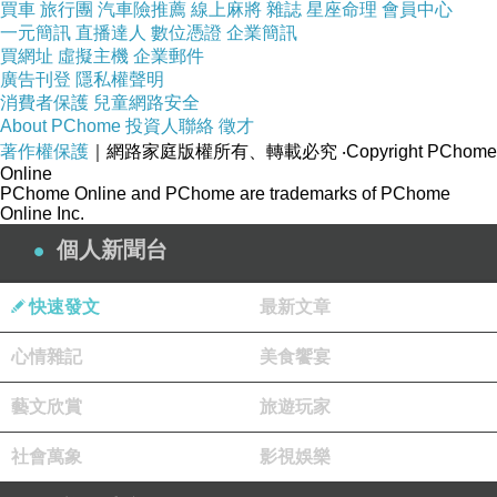
買車
旅行團
汽車險推薦
線上麻將
雜誌
星座命理
會員中心
一元簡訊
直播達人
數位憑證
企業簡訊
買網址
虛擬主機
企業郵件
廣告刊登
隱私權聲明
孫悟空
上一篇：
消費者保護
兒童網路安全
天使的吻在晚上
About PChome
下一篇：
投資人聯絡
徵才
著作權保護
｜網路家庭版權所有、轉載必究
‧Copyright PChome
Online
PChome Online and PChome are trademarks of PChome
Online Inc.
個人新聞台
快速發文
最新文章
心情雜記
美食饗宴
藝文欣賞
旅遊玩家
社會萬象
影視娛樂