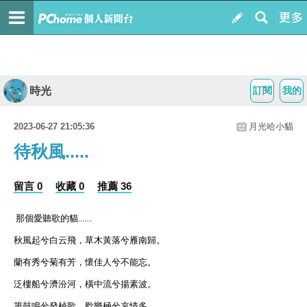
時光
訂閱
我的
2023-06-27 21:05:36
月光哈小貓
待秋風.....
留言 0
收藏 0
推薦 36
那個愛聽歌的貓.......
秋風起兮白云飛，草木黃落兮雁南歸。
蘭有秀兮菊有芳，懷佳人兮不能忘。
泛樓船兮濟汾河，橫中流兮揚素波。
簫鼓鳴兮發棹歌，歡樂極兮哀情多。