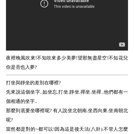
夜裡晚風吹來!不知吹來多少美夢!望那無盡星空!不知花兒
你是否也入夢?
打坐與靜坐的差別在哪裡?
先來說這個坐字..如坐忘.打坐.靜坐.禪坐.坐禪..他們都有一
個相通的坐字..
那麼到底要坐哪裡呢? 有人說坐北朝南.坐西向東.坐南朝北
呢?
當然都是對的~都可以!因為這是後天法(八卦).不管人怎麼