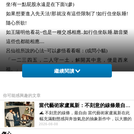
坐!有一點屁股永遠是在下面!(參)
如果想要進入先天法!那就沒有這些限制了!如行住坐臥睡!
隨心所欲!
如王陽明他看花~也是一種交感相應..如行住坐臥睡.聽音樂
這些也都能相應....
呂仙祖所說的心法~可以參悟看看喔：(或問小貓)
「一二三四五，二人守一土，解開其中意，便是西來
祖。」
繼續閱讀
其實靜字很簡單!鬆靜心安!不爭就能靜...
說到打坐 的打字= 扌+丁字(丁字就是釘住.)..除了各種掐指
你可能感興趣的文章
手印、既然要釘住就要神定...
當代藝術家盧嵐新：不刻意的線條最自由，讓色彩流動、筆觸自己說話
為何要定住呢! 因為打坐的人..很容易走空.走神.昏沈!掉舉!
🌊 不刻意的線條，最自由 當代藝術家盧嵐新在此
散亂了!睡著了!
幅充滿動態感與奔放氣息的抽象新作中，以大膽的
2026-08-08
下面的牧牛圖..在第五圖的牧牛..有沒看到圖中的小牧童說
藍色顏料在白色畫布上揮灑、壓印與流淌