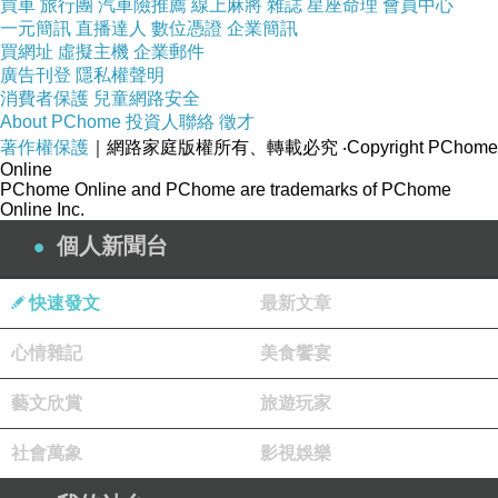
買車
旅行團
汽車險推薦
線上麻將
雜誌
星座命理
會員中心
一元簡訊
直播達人
數位憑證
企業簡訊
買網址
虛擬主機
企業郵件
廣告刊登
隱私權聲明
消費者保護
兒童網路安全
About PChome
投資人聯絡
徵才
著作權保護
｜網路家庭版權所有、轉載必究
‧Copyright PChome
Online
我給你摸來了!只希望你身體好~開心如花~
PChome Online and PChome are trademarks of PChome
Online Inc.
<< 網路靜坐參考問答 >>
個人新聞台
1
沒有師父指導，可不可以自己修學靜坐？會不會走火入
魔？
快速發文
最新文章
答：可以啊，沒有什麼不可以。現代人最流行講走火入
心情雜記
美食饗宴
魔，其實沒有什麼火，也沒有什麼魔。只是靜坐的理論、
靜坐的方法搞不清楚，再加上下意識裡有些神秘觀念，以
藝文欣賞
旅遊玩家
發精神、思想不純淨，自己造成幻境，這便叫走火入魔。
社會萬象
影視娛樂
像宋明理學家們大都講究靜坐，從來沒有走火入魔過。因
為他們靜坐的要旨重在養心，講究的是思想純淨，所以沒