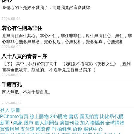
傷心
道:我把這頭牛綁住!當然牛魔王有一個習性!如脾氣不好.那
我傷心的不是妳不愛我了，而是我竟然這麼愛妳。
是人後天習性所產生的!在打坐的過程就要用意拴住了!但
也不能太過..既然我們是在牧牛.就不是關住牛..而是能自由
2026-08-08
若心有住則為非住
自在的看住牛與牧牛!牠自然就永遠快樂地在你的視線內跳
應無所住而生其心。本心不住，非住非非住，應生無所住心，無住，非
飛哈哈..
哞
哞開心就不會爆沖了!
心非非心無念無無念，覺心初起，心無初相，覺念念真，心無覺相
※在剛進入打坐的過程中!最重要是觀察自己!發現問題!找
2026-08-08
到自己!
八十八頁的青春～序
【序】 高中，我終於寫了高中 我刻意不看電影《夜校女生》，直到
喵噢!丟球! 去!給我咬回來 ! (不管你是想怎操作!就是要能與他相應連結
書稿全數殺青。刻意的。 不過畢竟是替自己寫序（
合一)
2026-08-08
千瘡百孔
閱人無數，不如千瘡百孔。
2026-08-08
登入
註冊
PChome首頁
線上購物
24h購物
書店
露天拍賣
比比昂代購
新聞
/
氣象
股市
個人新聞台
廣告刊登
加入聯播網
全球購物
買賣租屋
支付連
國際連
Pi 拍錢包
旅遊
服務中心