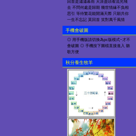
回首是瀟瀟暮雨 天涯盡頭看流光飛
去 不問何處是歸期 幾世情緣不負相
思引 等待繁花能開滿天際 只願共你
一生不忘記 莫回首 笑對萬千風情
手機會破圖
◎ 用手機版請切換為pc版模式~才不
會破圖 ◎ 手機按下圖檔直接進入 聽
歌方便
秋分養生牧羊