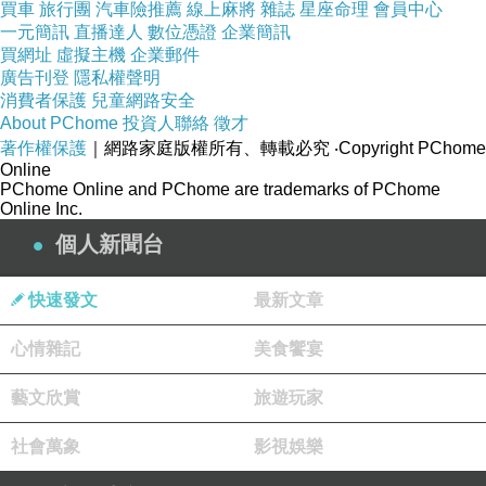
買車
旅行團
汽車險推薦
線上麻將
雜誌
星座命理
會員中心
一元簡訊
直播達人
數位憑證
企業簡訊
買網址
虛擬主機
企業郵件
廣告刊登
隱私權聲明
消費者保護
兒童網路安全
About PChome
投資人聯絡
徵才
著作權保護
｜網路家庭版權所有、轉載必究
‧Copyright PChome
Online
PChome Online and PChome are trademarks of PChome
Online Inc.
個人新聞台
快速發文
最新文章
心情雜記
美食饗宴
藝文欣賞
旅遊玩家
(你還認為人獸合體是神話嗎?)
目前的科技已進步到無法想象了？
社會萬象
影視娛樂
根據《國家地理雜誌頻道》報導，有外國科學家正在研究