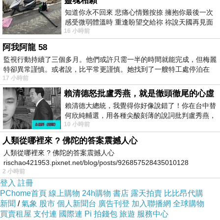
靈魂相願
知道你永不回來 悲痛心情難按捺 擁抱你最後一次
感受微弱體溫時 重逢盼望交給祢 祢說天國再見面
16 小時前
此刻忍淚說別離 他日靈魂再
阿我阿龍 58
監視行動持續了三個多月。他們或許只需一半的時間就能完成，但梅麗
特卻異常謹慎。或者說，比平常更謹慎。她找到了一艘特工處停泊在
17 小時前
賴清德怒批盧秀燕，就是徹頭徹尾的心虛
賴清德大總統，我覺得你好像說錯了！你在台中替
何欣純輔選，用各種尖酸刻薄的說詞批判盧秀燕，
10 小時前
傳說生物列表列出源於傳說或者神話的生物，牠們有些具
罵她施政滿意度輸給陳其邁，甚至還說盧
人類從哪裡來 ? 佛陀的答案震撼人心
有超自然的力量，像中國神話中的龍具有呼風喚雨的能
人類從哪裡來 ? 佛陀的答案震撼人心
力，所以人們將其視為鬼神，而不是血肉之軀。也有部份
rischao421953.pixnet.net/blog/posts/926857528435010128
可能是古代的人們對正常生物的誤解，例如美人魚被現在
2 小時前
登入
註冊
的人相信是海洋哺乳動物儒艮 ? 或是傳說中的神話?
PChome首頁
線上購物
24h購物
書店
露天拍賣
比比昂代購
新聞
/
氣象
股市
個人新聞台
廣告刊登
加入聯播網
全球購物
買賣租屋
支付連
國際連
Pi 拍錢包
旅遊
服務中心