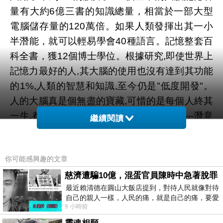
量有大約6億三書的知識總量，相當於一部大型
電腦儲存量的120萬倍。如果人類發揮出其一小
半潛能，就可以輕易學會40種語言。記憶整套百
科全書，獲12個博士學位。根據研究,即使世界上
記憶力最好的人,其大腦的使用也沒有達到其功能
的1%,人類的智慧和知識,至今仍是"低度開發"。
人的大腦真是個無盡的寶藏,可惜的是每個人終其
一生,都忽略瞭如何有效的發揮它的潛能-----潛意
繼續閱讀
識中激發出來的力量。
你可能感興趣的文章
慈濟遭騙10億，混蛋官員陳時中急著脫罪
最近賴清德在圓山大飯店提到，對待人民就像對待
自己的親人一樣，人民的痛，就是自己的痛，要愛
9 小時前
民如親，說的這麼好聽，實際上根本沒做