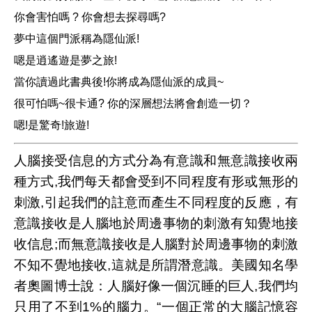
你會害怕嗎 ? 你會想去探尋嗎?
夢中這個門派稱為隱仙派!
嗯是逍遙遊是夢之旅!
當你讀過此書典後!你將成為隱仙派的成員~
很可怕嗎~很卡通? 你的深層想法將會創造一切？
嗯!是驚奇!旅遊!
人腦接受信息的方式分為有意識和無意識接收兩
種方式,我們每天都會受到不同程度有形或無形的
刺激,引起我們的註意而產生不同程度的反應，有
意識接收是人腦地於周邊事物的刺激有知覺地接
收信息;而無意識接收是人腦對於周邊事物的刺激
不知不覺地接收,這就是所謂潛意識。美國知名學
者奧圖博士說：人腦好像一個沉睡的巨人,我們均
只用了不到1%的腦力。“一個正常的大腦記憶容