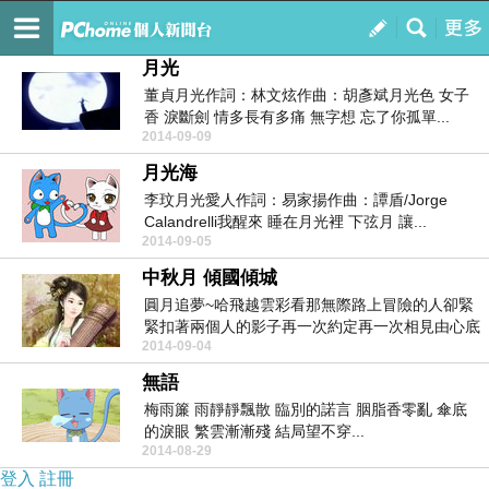
時光
訂閱
我的
月光
董貞月光作詞：林文炫作曲：胡彥斌月光色 女子
香 淚斷劍 情多長有多痛 無字想 忘了你孤單...
2014-09-09
月光海
李玟月光愛人作詞：易家揚作曲：譚盾/Jorge
Calandrelli我醒來 睡在月光裡 下弦月 讓...
2014-09-05
中秋月 傾國傾城
圓月追夢~哈飛越雲彩看那無際路上冒險的人卻緊
緊扣著兩個人的影子再一次約定再一次相見由心底
2014-09-04
出發穿越過夏...
無語
梅雨簾 雨靜靜飄散 臨別的諾言 胭脂香零亂 傘底
的淚眼 繁雲漸漸殘 結局望不穿...
2014-08-29
登入
註冊