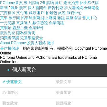
PChome首頁
線上購物
24h購物
書店
露天拍賣
比比昂代購
新聞
/
氣象
股市
個人新聞台
廣告刊登
加入聯播網
全球購物
買賣租屋
支付連
國際連
Pi 拍錢包
旅遊
服務中心
買車
旅行團
汽車險推薦
線上麻將
雜誌
星座命理
會員中心
一元簡訊
直播達人
數位憑證
企業簡訊
買網址
虛擬主機
企業郵件
廣告刊登
隱私權聲明
消費者保護
兒童網路安全
About PChome
投資人聯絡
徵才
著作權保護
｜網路家庭版權所有、轉載必究
‧Copyright PChome
Online
PChome Online and PChome are trademarks of PChome
Online Inc.
個人新聞台
快速發文
最新文章
心情雜記
美食饗宴
藝文欣賞
旅遊玩家