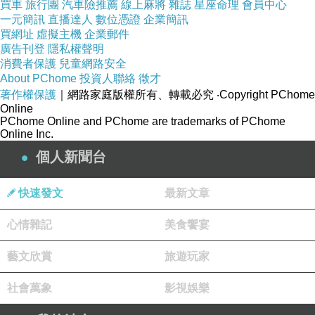
買車
旅行團
汽車險推薦
線上麻將
雜誌
星座命理
會員中心
一元簡訊
直播達人
數位憑證
企業簡訊
買網址
虛擬主機
企業郵件
廣告刊登
隱私權聲明
消費者保護
兒童網路安全
About PChome
投資人聯絡
徵才
著作權保護
｜網路家庭版權所有、轉載必究
‧Copyright PChome
Online
PChome Online and PChome are trademarks of PChome
Online Inc.
個人新聞台
快速發文
最新文章
心情雜記
美食饗宴
藝文欣賞
旅遊玩家
社會萬象
影視娛樂