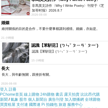
非馬英文詩作〈Why I Write Poetry〉刊登于《芝
加哥时报》2026.8.7
2026-08-08
婚姻
維持關係的目的是合作，不要什麼事都講到感情。婚姻，亦如是。
21 小時前
認識【苯騈芘】(ㄅㄣˇ ㄆㄧㄢˊ ㄆ一ˊ)
認識【苯騈芘】(ㄅㄣˇ ㄆㄧㄢˊ ㄆ一ˊ)
15 小時前
長大
長大，與年齡無關，跟挫折有關。
2026-08-08
登入
註冊
PChome首頁
線上購物
24h購物
書店
露天拍賣
比比昂代購
新聞
/
氣象
股市
個人新聞台
廣告刊登
加入聯播網
全球購物
買賣租屋
支付連
國際連
Pi 拍錢包
旅遊
服務中心