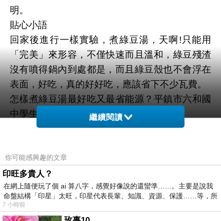
明。
貼心小語
回家後進行一樣實驗，煮綠豆湯，天啊!只能用
「完美」來形容，不僅快速而且溫和，綠豆殘渣
沒有噴得鍋內到處都是，而且綠豆殼也不會浮在
表面，好吃，真的好好吃，應該省下不少瓦費。
怎樣煮綠豆湯最好吃又最省能源？平鎮市六和國
中學生花了半年時間用實驗數據找答案，
繼續閱讀
最佳煮法是先泡水80分鐘，再煮60分鐘，最後放
糖
脫殼率40%，不會太爛，又保留Q度、嚼勁，口
你可能感興趣的文章
感最棒。
印旺多貴人？
在網上隨便玩了個 ai 算八字，感覺好像說的還蠻準……。主要是說我
煮綠豆湯科學實驗VS傳統古早味秘訣
命盤結構「印星」太旺，印星代表長輩、知識、資源、保護……等，所
綠豆要泡水60-80分鐘：
7 小時前
1、因綠豆泡水後，綠豆會因為水的滲入而膨
玫事10