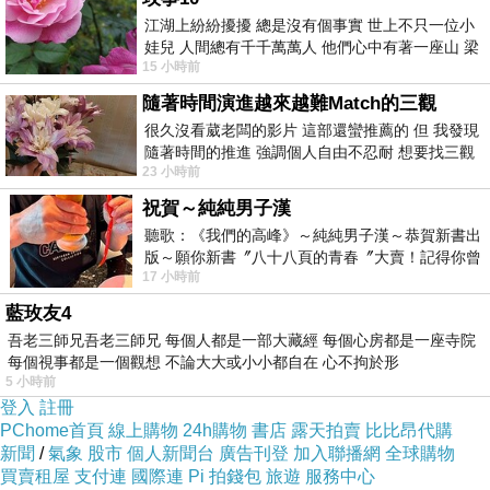
脹，
江湖上紛紛擾擾 總是沒有個事實 世上不只一位小
娃兒 人間總有千千萬萬人 他們心中有著一座山 梁
煮後脫殼率會變低，口感也較佳。
15 小時前
山佛山泰華衡恆嵩 一山之高
2、種子經過泡水，才能把毒性釋放掉，
隨著時間演進越來越難Match的三觀
所以泡種子的水要倒掉，這樣吃才營養又健
很久沒看葳老闆的影片 這部還蠻推薦的 但 我發現
隨著時間的推進 強調個人自由不忍耐 想要找三觀
康！
23 小時前
接近的不要說對象 連朋友都超
治針眼 宜用清熱解毒藥材入方內服外薰
祝賀～純純男子漢
針眼可配合藥膳茶飲方、外用中藥方調理。中醫
聽歌：《我們的高峰》～純純男子漢～恭賀新書出
師林文彬表示，常應用清熱、解毒類藥材入方調
版～願你新書〞八十八頁的青春〞大賣！記得你曾
17 小時前
經在我的版留言…「好讚的圖^^感覺大家
養，如金銀花、蒲公英、枳殼等。
藍玫友4
林文彬表示，針眼藥膳茶飲方、外用保健方可選
吾老三師兄吾老三師兄 每個人都是一部大藏經 每個心房都是一座寺院
擇包「銀花蒲公英湯」，準備金銀花30克、蒲公
每個視事都是一個觀想 不論大大或小小都自在 心不拘於形
5 小時前
英60克煎15~30分鐘，將藥液分兩次服；藥渣再
登入
註冊
加500豪升水煮沸放溫，每天數次薰洗患眼，適
PChome首頁
線上購物
24h購物
書店
露天拍賣
比比昂代購
用於眼瞼炎紅腫、疼痛。
新聞
/
氣象
股市
個人新聞台
廣告刊登
加入聯播網
全球購物
買賣租屋
支付連
國際連
Pi 拍錢包
旅遊
服務中心
還可準備蒲公英60克、野菊花15克。採取水煎