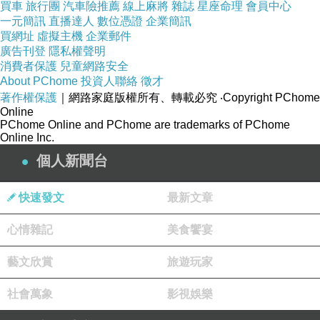
買車
旅行團
汽車險推薦
線上麻將
雜誌
星座命理
會員中心
服，每天1劑。頭煎內服，第二劑薰洗患眼，每
一元簡訊
直播達人
數位憑證
企業簡訊
買網址
虛擬主機
企業郵件
天數次，適用於針眼的眼瞼疼痛、充血、水腫。
廣告刊登
隱私權聲明
「瀉火解毒方」需準備生錦紋12克、生枳殼5
消費者保護
兒童網路安全
克、玄明粉9克。水煎服，每天1劑。可用來改善
About PChome
投資人聯絡
徵才
著作權保護
｜網路家庭版權所有、轉載必究
‧Copyright PChome
此症明顯的熱熾毒。
Online
「三花消毒飲」準備金銀花12克、野菊花15克、
PChome Online and PChome are trademarks of PChome
Online Inc.
紫花地丁10克、蒲公英10克、連翹10克、白芷
個人新聞台
10克以水煎服，每天1劑，用於心脾熱毒上攻症
狀改善。
快速發文
最新文章
運動前後30分鐘內忌喝可樂
心情雜記
美食饗宴
當你在劇烈的體育運動後，有時會感到腰腿或全
身肌肉酸痛，疲憊不堪，有時還到飢渴難耐。此
藝文欣賞
旅遊玩家
時，一杯冰凍可樂，會否成為你的最愛呢？且
社會萬象
影視娛樂
慢，你應先瞭解一下，運動時我們能否喝可樂？
一般可樂都含有咖啡因、二氧化碳和磷酸等。因