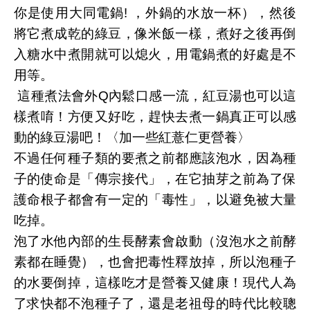
你是使用大同電鍋! ，外鍋的水放一杯），然後
將它煮成乾的綠豆，像米飯一樣，煮好之後再倒
入糖水中煮開就可以熄火，用電鍋煮的好處是不
用等。
這種煮法會外Q內鬆口感一流，紅豆湯也可以這
樣煮唷！方便又好吃，趕快去煮一鍋真正可以感
動的綠豆湯吧！〈加一些紅薏仁更營養〉
不過任何種子類的要煮之前都應該泡水，因為種
子的使命是「傳宗接代」，在它抽芽之前為了保
護命根子都會有一定的「毒性」，以避免被大量
吃掉。
泡了水他內部的生長酵素會啟動（沒泡水之前酵
素都在睡覺），也會把毒性釋放掉，所以泡種子
的水要倒掉，這樣吃才是營養又健康！現代人為
了求快都不泡種子了，還是老祖母的時代比較聰