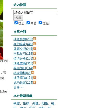
站內搜尋
標題
內容
標籤
文章分類
期股操盤(253)
期指贏家(446)
外匯交易(244)
交易技巧(115)
技術分析(161)
持血管
期股雙贏(342)
終結盤口(114)
外，蕃
認識指標(68)
期股導論(171)
管健
成功致富(104)
更多
>>
作為你
本台最新標籤
軟體
、
指標
、
外匯
、
期指
、
權