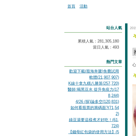
首頁
活動
站台人氣
201
累積人氣：
281,305,180
當日人氣：
493
熱門文章
歡迎下載(股海奔騰)免費試用
軟體(21,907,907)
K線十拿九穩八勝算(257,720)
醫師:喝黑豆水 提升免疫力(17
8,244)
4/26 (探)論多空(120,831)
如何看股票的籌碼面?(71,54
2)
綠豆湯要這樣煮才好吃！(61,
724)
【錢母紅包袋的使用方法】(5