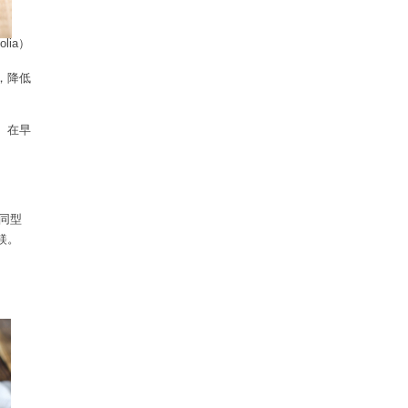
ia）
，降低
。在早
同型
鎂。