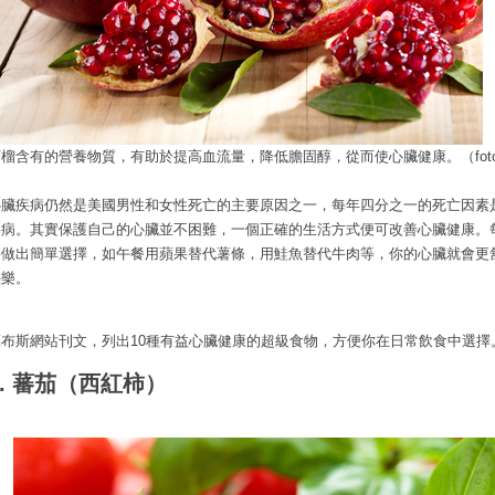
榴含有的營養物質，有助於提高血流量，降低膽固醇，從而使心臟健康。（fotol
心臟疾病仍然是美國男性和女性死亡的主要原因之一，每年四分之一的死亡因素
疾病。其實保護自己的心臟並不困難，一個正確的生活方式便可改善心臟健康。
要做出簡單選擇，如午餐用蘋果替代薯條，用鮭魚替代牛肉等，你的心臟就會更
快樂。
福布斯網站刊文，列出10種有益心臟健康的超級食物，方便你在日常飲食中選擇
1. 蕃茄（西紅柿）