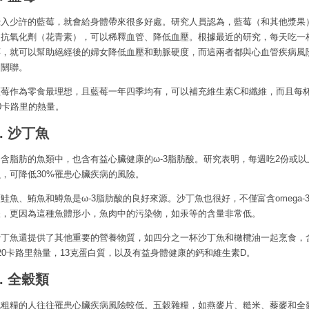
攝入少許的藍莓，就會給身體帶來很多好處。研究人員認為，藍莓（和其他漿果
的抗氧化劑（花青素），可以稀釋血管、降低血壓。根據最近的研究，每天吃一
莓，就可以幫助絕經後的婦女降低血壓和動脈硬度，而這兩者都與心血管疾病風
相關聯。
藍莓作為零食最理想，且藍莓一年四季均有，可以補充維生素C和纖維，而且每
0卡路里的熱量。
3. 沙丁魚
富含脂肪的魚類中，也含有益心臟健康的ω-3脂肪酸。研究表明，每週吃2份或以
魚，可降低30%罹患心臟疾病的風險。
鮭魚、鮪魚和鱒魚是ω-3脂肪酸的良好來源。沙丁魚也很好，不僅富含omega-
酸，更因為這種魚體形小，魚肉中的污染物，如汞等的含量非常低。
沙丁魚還提供了其他重要的營養物質，如四分之一杯沙丁魚和橄欖油一起烹食，
20卡路里熱量，13克蛋白質，以及有益身體健康的鈣和維生素D。
4. 全穀類
吃粗糧的人往往罹患心臟疾病風險較低。五穀雜糧，如燕麥片、糙米、藜麥和全