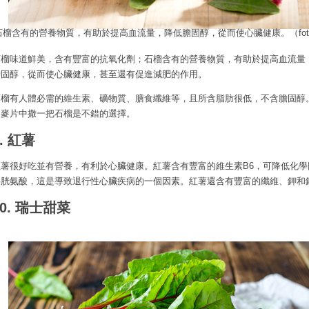
石榴含有的營養物質，有助於提高血流量，降低膽固醇，從而使心臟健康。（fotol
石榴味道鮮美，含有豐富的抗氧化劑；石榴含有的營養物質，有助於提高血流量
膽固醇，從而使心臟健康，甚至還有促進減肥的作用。
石榴有人體必需的維生素、礦物質、膳食纖維等，且所含脂肪很低，不含膽固醇
餐麥片中撒一把石榴是不錯的選擇。
9. 紅薯
紅薯很好吃並有營養，有利於心臟健康。紅薯含有豐富的維生素B6，可降低化學
半胱氨酸，這是導致退行性心臟疾病的一個因素。紅薯還含有豐富的纖維、鉀和
10. 瑞士甜菜