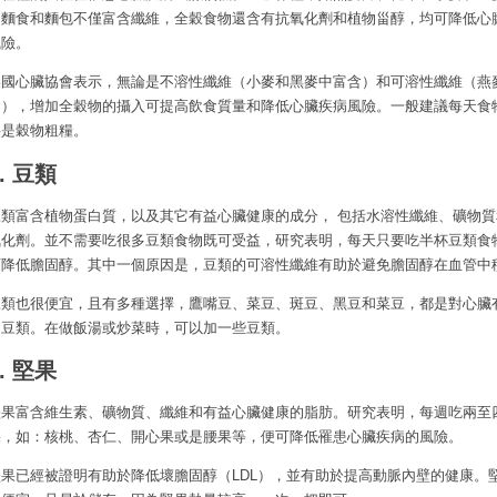
利麵食和麵包不僅富含纖維，全穀食物還含有抗氧化劑和植物甾醇，均可降低心
風險。
美國心臟協會表示，無論是不溶性纖維（小麥和黑麥中富含）和可溶性纖維（燕
含），增加全穀物的攝入可提高飲食質量和降低心臟疾病風險。一般建議每天食
半是穀物粗糧。
5. 豆類
豆類富含植物蛋白質，以及其它有益心臟健康的成分， 包括水溶性纖維、礦物質
氧化劑。並不需要吃很多豆類食物既可受益，研究表明，每天只要吃半杯豆類食
可降低膽固醇。其中一個原因是，豆類的可溶性纖維有助於避免膽固醇在血管中
豆類也很便宜，且有多種選擇，鷹嘴豆、菜豆、斑豆、黑豆和菜豆，都是對心臟
的豆類。在做飯湯或炒菜時，可以加一些豆類。
6. 堅果
堅果富含維生素、礦物質、纖維和有益心臟健康的脂肪。研究表明，每週吃兩至
果，如：核桃、杏仁、開心果或是腰果等，便可降低罹患心臟疾病的風險。
堅果已經被證明有助於降低壞膽固醇（LDL），並有助於提高動脈內壁的健康。