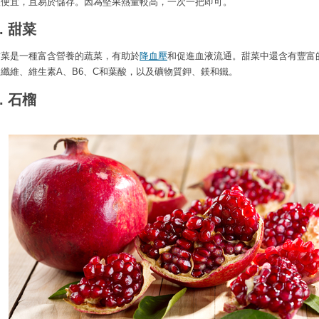
很便宜，且易於儲存。因為堅果熱量較高，一次一把即可。
7. 甜菜
甜菜是一種富含營養的蔬菜，有助於
降血壓
和促進血液流通。甜菜中還含有豐富
性纖維、維生素A、B6、C和葉酸，以及礦物質鉀、鎂和鐵。
9. 石榴