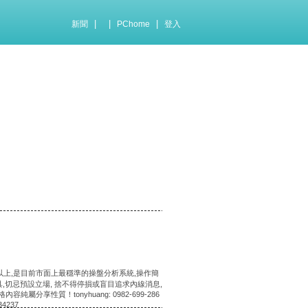
|
|
|
新聞
PChome
登入
以上,是目前市面上最穩準的操盤分析系統,操作簡
,切忌預設立場, 捨不得停損或盲目追求內線消息,
質！tonyhuang: 0982-699-286
34237