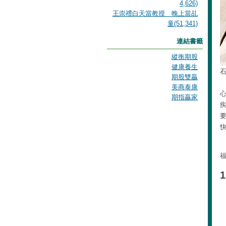
4,626)
王崇禮白天當教授 晚上當乩
童(51,341)
連結書籤
縱衡期股
健康養生
石
期股雙贏
美商泰康
期指贏家