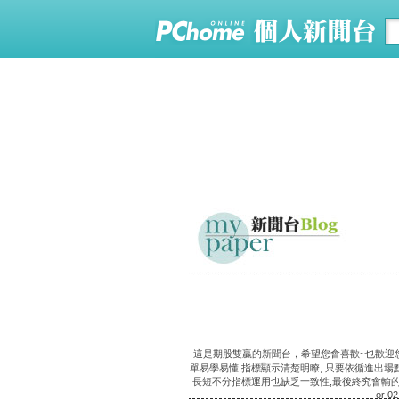
這是期股雙贏的新聞台，希望您會喜歡~也歡迎您
單易學易懂,指標顯示清楚明瞭, 只要依循進出場
長短不分指標運用也缺乏一致性,最後終究會輸的一踏
or 0