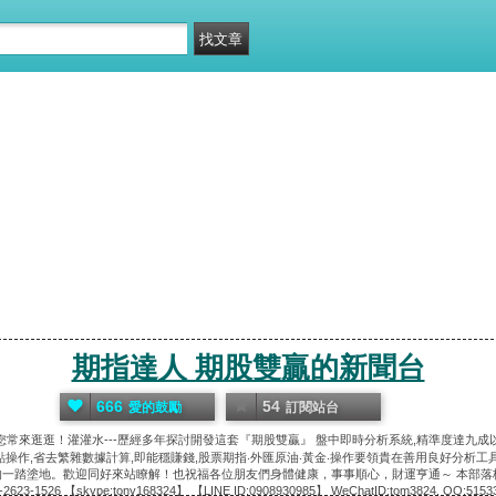
期指達人 期股雙贏的新聞台
666
54
愛的鼓勵
訂閱站台
常來逛逛！灌灌水---歷經多年探討開發這套『期股雙贏』 盤中即時分析系統,精準度達九成
點操作,省去繁雜數據計算,即能穩賺錢,股票期指‧外匯原油‧黃金‧操作要領貴在善用良好分析工具
塗地。歡迎同好來站瞭解！也祝福各位朋友們身體健康，事事順心，財運亨通～ 本部落格內容純屬分享性
2-2623-1526 【skype:tony168324】 【LINE ID:0908930985】 WeChatID:tom3824. QQ:5153