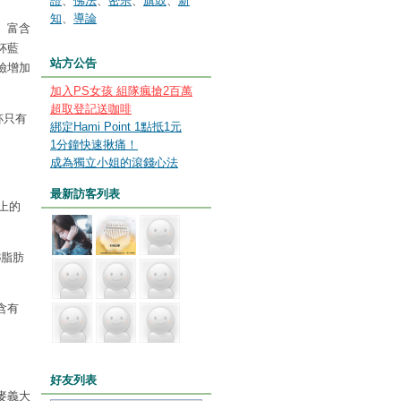
證
、
佛法
、
密宗
、
旗鼓
、
新
知
、
導論
）富含
杯藍
站方公告
險增加
加入PS女孩 組隊瘋搶2百萬
超取登記送咖啡
杯只有
綁定Hami Point 1點抵1元
1分鐘快速揪痛！
成為獨立小姐的滾錢心法
最新訪客列表
上的
3脂肪
含有
好友列表
麥義大