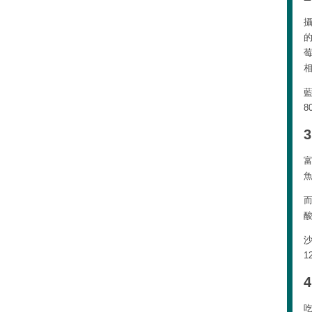
8
而
1