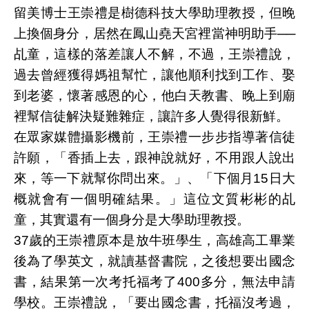
留美博士王崇禮是樹德科技大學助理教授，但晚
上換個身分，居然在鳳山堯天宮裡當神明助手──
乩童，這樣的落差讓人不解，不過，王崇禮說，
過去曾經獲得媽祖幫忙，讓他順利找到工作、娶
到老婆，懷著感恩的心，他白天教書、晚上到廟
裡幫信徒解決疑難雜症，讓許多人覺得很新鮮。
在眾家媒體攝影機前，王崇禮一步步指導著信徒
許願，「香插上去，跟神說就好，不用跟人說出
來，等一下就幫你問出來。」、「下個月15日大
概就會有一個明確結果。」這位文質彬彬的乩
童，其實還有一個身分是大學助理教授。
37歲的王崇禮原本是放牛班學生，高雄高工畢業
後為了學英文，就讀基督書院，之後想要出國念
書，結果第一次考托福考了400多分，無法申請
學校。王崇禮說，「要出國念書，托福沒考過，