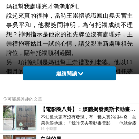
媽祖幫我處理完才漸漸順利。」
說起來真的很神，當時王崇禮認識鳳山堯天宮主
事吳平和，他擲筊問神明，為何托福成績不理
想？神明指示是他家的祖先牌位沒有處理好，王
崇禮抱著姑且一試的心情，請父親重新處理祖先
牌位，隔年托福順利過關。
另一項神蹟則是媽祖幫王崇禮娶到老婆。他以11
個月的時間即取得碩士學位，堯天宮的媽祖托夢
繼續閱讀
要他繼續念博士，在美留學6年期間，都以托夢
的方式指導他行事，還撮合他與原本只是認識的
鄰家女孩，「我夢到我跟那個女生出去玩，之後
你可能感興趣的文章
我要和她結婚，發喜帖給我師父。」王崇禮說在
【電影圈八卦】：媒體揭發奧斯卡動畫項目投票醜聞！好萊塢為什麼看不起動畫電影？
不知道大家有沒有發現，有一種人真的很神奇，如
做這個夢時，他和妻子只是「認識而已」。
果你跟他說：「我昨天去看動畫電影」，他就會露
兩年多前，王崇禮才回國，靠著翻報紙分類廣
16 小時前
出一種慈祥的微笑，然後問你是不是陪小
告，就輕鬆錄取樹德科大行銷管理與通識教育學