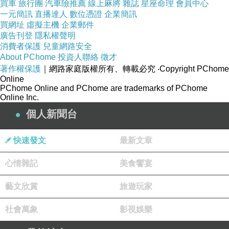
買車
旅行團
汽車險推薦
線上麻將
雜誌
星座命理
會員中心
醫濟世，也要學會山、醫、命、相、卜基本的知
一元簡訊
直播達人
數位憑證
企業簡訊
買網址
虛擬主機
企業郵件
識，再者學習清壇、請神、調兵、格界、祝壽、
廣告刊登
隱私權聲明
犒軍、造橋過限、打城、補運改厄、除妖押煞等
消費者保護
兒童網路安全
About PChome
投資人聯絡
徵才
儀式程序、咒文內容也需要熟習、因為這些儀式
著作權保護
｜網路家庭版權所有、轉載必究
‧Copyright PChome
乩童有時也會參與其中，乩童的腳步手法有時需
Online
PChome Online and PChome are trademarks of PChome
配合咒文的內容與儀式程序
Online Inc.
「坐禁」就是閉關，也稱為「受禁」或是「暗
個人新聞台
禁」，通常由一禁到七禁不等，一禁七天。首先
要齋戒沐浴，閉關多在廟宇廂房，四周門窗緊
快速發文
最新文章
閉，禁止與閒雜人接觸，並用紅綢布遮光，一方
心情雜記
美食饗宴
面防人窺視，一方面防邪進入；內設神案晨夕焚
香，地舖草蓆作床，要頭不見天、腳不踏地的修
藝文欣賞
旅遊玩家
煉；另設有簡易的衛浴設備，平時大門深鎖，只
社會萬象
影視娛樂
留一洞或是開一小側門作為送食物、茶水與交換
盥洗衣物之用，通常以麵食和水果為主，絕無葷