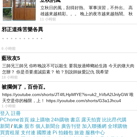
立秋的風
院助理教授，這也是根據媽祖對他的指示。為了
立秋日的風，刮得好熱。 軍事演習，不外出。 高
雄越來越精彩。。。 晚上的夜市越來越熱鬧。 秋
報答媽祖，王崇禮白天教書，晚上到堯天宮當神
11 小時前
天的風刮得很熱 夜遊消暑熱。。。
明助手，對於有人質疑他以大學助理教授的身分
邪正道殊苦樂各異
當乩童，王崇禮則回應，「我反問他，信神就是
。。。。。。。。。。
水準不高？沒有知識嗎？不是這樣說，這些都是
6 小時前
有因緣。」(
藍玫友5
乩童的訓練－「受禁」：
三師兄三師兄 你昨晚說不可以殺生 要我放過蟑螂給生路 今天的燉大肉
經過庄頭廟主神挑中為乩童，再經法師驗證後，
怎辦？ 你是否要虔誠茹素？ 蛤？別說師妹愛記仇 我希望
18 小時前
尚須經歷閉關受禁的訓練過程才能成為「熟
被擱倒了，百份百。
童」。在乩童的「受禁」訓練，有神明教授，有
https://youtube.com/shorts/JT4fLHpMfYE?is=uk2_hVbA2IJnlyGW 唯
老乩童教授，也有法師教授者之不同。而法師訓
天空是你的極限，上！ https://youtube.com/shorts/G3a1Jhcu4
1 小時前
練乩童的部分與法師在訓練自身小法的內容上，
登入
註冊
在最初階段上基本上是相同的。乩童必須學會法
PChome首頁
線上購物
24h購物
書店
露天拍賣
比比昂代購
師在祭祀禮儀上的知識如獻敬、酬神謝願、拜天
新聞
/
氣象
股市
個人新聞台
廣告刊登
加入聯播網
全球購物
買賣租屋
支付連
國際連
Pi 拍錢包
旅遊
服務中心
公、接駕其他神明的禮節、相關禁忌、因為要行