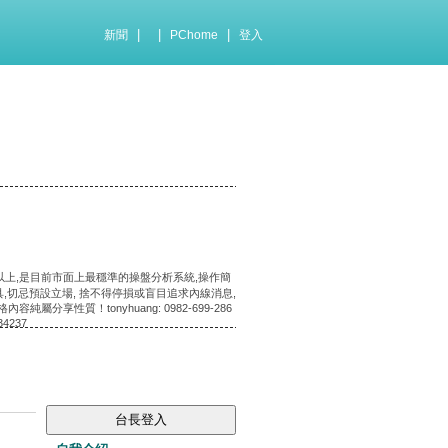
|
|
|
新聞
PChome
登入
以上,是目前市面上最穩準的操盤分析系統,操作簡
,切忌預設立場, 捨不得停損或盲目追求內線消息,
質！tonyhuang: 0982-699-286
34237