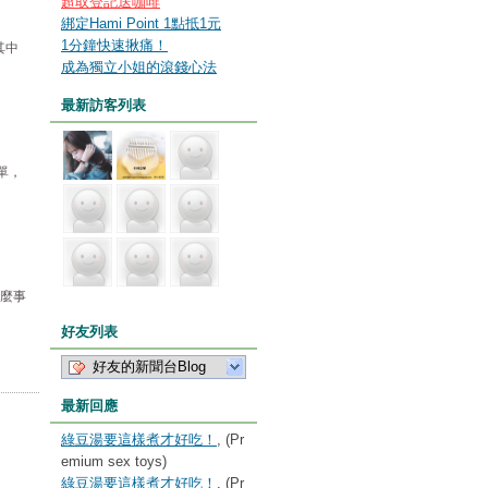
超取登記送咖啡
綁定Hami Point 1點抵1元
1分鐘快速揪痛！
其中
成為獨立小姐的滾錢心法
最新訪客列表
單，
什麼事
好友列表
好友的新聞台Blog
最新回應
綠豆湯要這樣煮才好吃！
, (Pr
emium sex toys)
綠豆湯要這樣煮才好吃！
, (Pr