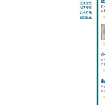
超
健康養生
超
期股雙贏
點
美商泰康
期指贏家
發
發
高
高
個
發
牢
牢
句
發