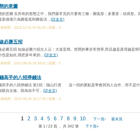
態的意圖
態的意圖 在所有的形態之中，我們最常見的方要有三種：圓弧形；多重形；頭肩形。
弧形僅僅只為圓弧底和圓弧頂...
(詳全文)
表時間：2012-12-01 07:45:25 | 回應：0
線必勝五招
線必勝五招 短線必勝六招古人云：大道至簡。世間的事非常簡單,而且越是真理越是簡
市也是如此.我把多年來的...
(詳全文)
表時間：2012-08-26 18:34:01 | 回應：0
錢高手的八招掙錢法
錢高手的八招掙錢法 第1招：隔山打虎 這一招的要點是學會與別人合作，而不是
都親自去做。因為你不可...
(詳全文)
表時間：2012-08-26 18:17:34 | 回應：0
1
2
3
4
5
6
7
8
9
10
.
.
.
.
.
.
.
.
.
.
下一頁›
最末頁
第 1 / 23 頁 ， 共 342 筆
下十頁»