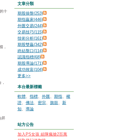
文章分類
金的十
期股操盤(253)
期指贏家(446)
外匯交易(244)
交易技巧(115)
技術分析(161)
期股雙贏(342)
檔，
終結盤口(114)
認識指標(68)
期股導論(171)
成功致富(104)
更多
>>
合，
本台最新標籤
軟體
、
指標
、
外匯
、
期指
、
權
證
、
佛法
、
密宗
、
旗鼓
、
新
知
、
導論
內昇
站方公告
加入PS女孩 組隊瘋搶2百萬