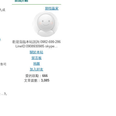
自我介紹
期指贏家
九成
)
歡迎蒞臨本站諮詢:0982-699-286
LineID:0908930985 skype...
關於本站
留言板
地圖
【鲁司
加入好友
愛的鼓勵：
666
文章篇數：
3,085
後，九