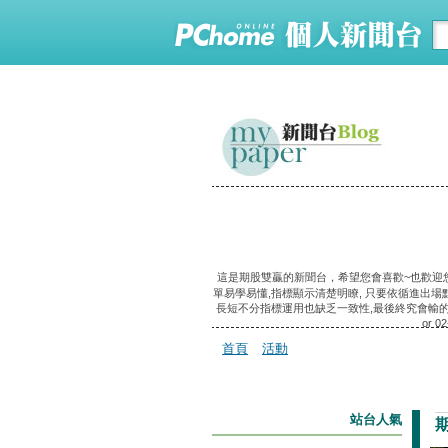
這是期股雙贏的新聞台，希望您會喜歡~也歡迎您
單易學易懂,指標顯示清楚明瞭, 只要依循進出場
長短不分指標運用也缺乏一致性,最後終究會輸的一踏
or 0
首頁
活動
站台人氣