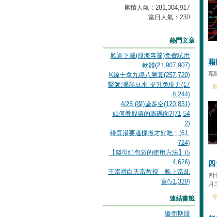
累積人氣：
281,304,917
當日人氣：
230
熱門文章
歡迎下載(股海奔騰)免費試用
藉
軟體(21,907,907)
藉
K線十拿九穩八勝算(257,720)
醫師:喝黑豆水 提升免疫力(17
發
8,244)
4/26 (探)論多空(120,831)
如何看股票的籌碼面?(71,54
2)
綠豆湯要這樣煮才好吃！(61,
724)
【錢母紅包袋的使用方法】(5
4,626)
四
王崇禮白天當教授 晚上當乩
四
童(51,339)
月
發
連結書籤
縱衡期股