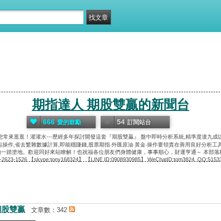
期指達人 期股雙贏的新聞台
666
54
愛的鼓勵
訂閱站台
常來逛逛！灌灌水---歷經多年探討開發這套『期股雙贏』 盤中即時分析系統,精準度達九成
點操作,省去繁雜數據計算,即能穩賺錢,股票期指‧外匯原油‧黃金‧操作要領貴在善用良好分析工具
塗地。歡迎同好來站瞭解！也祝福各位朋友們身體健康，事事順心，財運亨通～ 本部落格內容純屬分享性
2-2623-1526 【skype:tony168324】 【LINE ID:0908930985】 WeChatID:tom3824. QQ:5153
期股雙贏
文章數：342