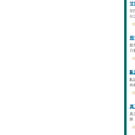
甘
甘
分
發
股
股
只
發
亂
亂
你
發
真
真
降
發