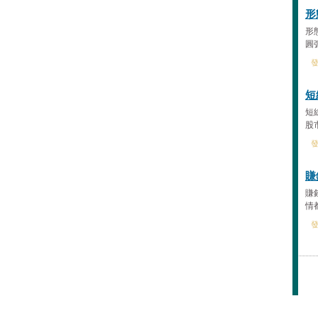
形
形
圓
發
短
短
股
發
賺
賺
情
發