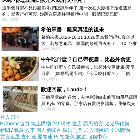
咪咪~你怎麼能..撩完人就消失不見了
上时为超买现象，是卖出的时机；指数与6日平均线乖离
這半個月都不見妳貓影 我們認識半年了 第一次在大廈樓下走道遇見
率达-6%以下时为超卖现象，是买进的时机。
妳，就覺得好可愛..妳趴在羅馬柱與牆體中間，眼睛巴眨巴眨
16 小時前
希伯來書 - 離棄真道的後果
(b)在强势市场上，指数与6日平均线乖离率达+8%以
希伯來書10:26-10:31 10:26因為我們得知真道以
上时为超买现象，是卖出的时机；指数与6日平均线乖离
後、若故意犯罪、贖罪的祭就再沒有了． 10:27惟
2026-08-07
率达-3%以下时为超卖现象，是买进的时机。
有戰懼等候審判和那燒滅眾敵人的烈火
中午吃什麼？自己帶便當，比起外食更健康-夏季日常。(舞動馬尾廚房)
中午吃什麼？自己帶便當，比起外食更健康-夏季
©在弱势市场上，指数与12日平均线乖离率达+5%以
日常。(舞動馬尾廚房) 「今天吃什麼？」 「便
上时为超买现象，是卖出的时机；指数与12日平均线乖离
20 小時前
當？麵？還是炒飯？」 每天都在選擇
率达-5%以下时为超卖现象，是买进的时机。
歡迎回家，Lando！
三個星期前的週六，去伊利沙白市的寵物用品店購
買 Kylo 的零食。那家店有賣虎皮鸚鵡，我每次光
(d)在强势市场上，指数与12日平均线乖离率达+6%以
9 小時前
顧都會去看一下。他們偶爾會引進 C
登入
註冊
上时为超买现象，是卖出的时机；指数与12日平均线乖离
PChome首頁
線上購物
24h購物
書店
露天拍賣
比比昂代購
率达-4%以下时为超卖现象，是买进的时机。
新聞
/
氣象
股市
個人新聞台
廣告刊登
加入聯播網
全球購物
買賣租屋
支付連
國際連
Pi 拍錢包
旅遊
服務中心