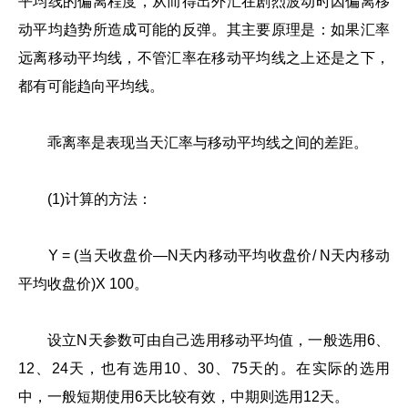
平均线的偏离程度，从而得出外汇在剧烈波动时因偏离移
动平均趋势所造成可能的反弹。其主要原理是：如果汇率
远离移动平均线，不管汇率在移动平均线之上还是之下，
都有可能趋向平均线。
乖离率是表现当天汇率与移动平均线之间的差距。
(1)计算的方法：
Y = (当天收盘价—N天内移动平均收盘价/ N天内移动
平均收盘价)X 100。
设立N天参数可由自己选用移动平均值，一般选用6、
12、24天，也有选用10、30、75天的。在实际的选用
中，一般短期使用6天比较有效，中期则选用12天。