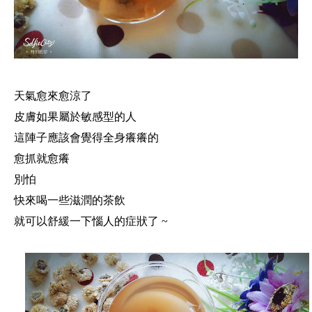
天氣愈來愈涼了
皮膚如果屬於敏感型的人
這陣子應該會覺得全身癢癢的
愈抓就愈癢
別怕
快來喝一些滋潤的茶飲
就可以舒緩一下惱人的症狀了 ~