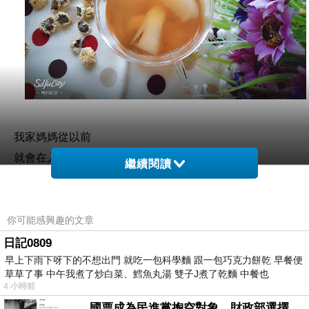
我家媽媽從以前
就會在入秋時
繼續閱讀
煮一些潤燥的湯水或茶飲
雖然我們都沒有皮膚敏感的狀況
但喝一些甜甜的茶湯
你可能感興趣的文章
也是很舒服的呀 !
日記0809
早上下雨下呀下的不想出門 就吃一包科學麵 跟一包巧克力餅乾 早餐便
草草了事 中午我煮了炒白菜、鱈魚丸湯 雙子J煮了乾麵 中餐也
4 小時前
國票成為民進黨掏空對象，財政部選擇性失憶