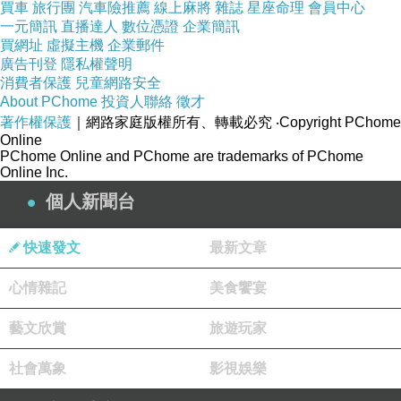
買車
旅行團
汽車險推薦
線上麻將
雜誌
星座命理
會員中心
一元簡訊
直播達人
數位憑證
企業簡訊
買網址
虛擬主機
企業郵件
廣告刊登
隱私權聲明
消費者保護
兒童網路安全
水梨 1顆
About PChome
投資人聯絡
徵才
著作權保護
｜網路家庭版權所有、轉載必究
‧Copyright PChome
蜜棗 2粒
Online
菊花 1小把
PChome Online and PChome are trademarks of PChome
Online Inc.
做法 :
個人新聞台
快速發文
最新文章
心情雜記
美食饗宴
藝文欣賞
旅遊玩家
社會萬象
影視娛樂