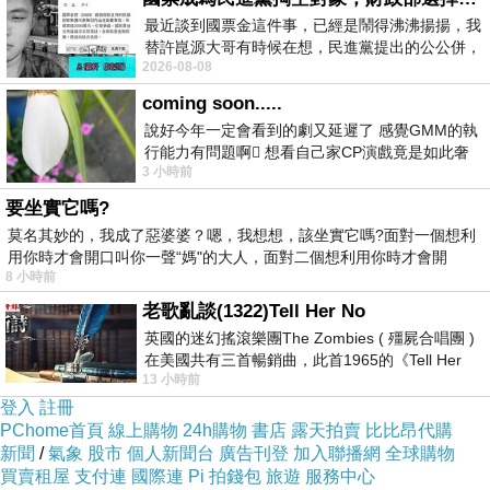
最近談到國票金這件事，已經是鬧得沸沸揚揚，我
替許崑源大哥有時候在想，民進黨提出的公公併，
2026-08-08
其實就是想要國庫通黨庫，鬧出最大的醜
coming soon.....
說好今年一定會看到的劇又延遲了 感覺GMM的執
行能力有問題啊🫩 想看自己家CP演戲竟是如此奢
3 小時前
侈的事 GMM你說看看啊😑 先把劇放
要坐實它嗎?
莫名其妙的，我成了惡婆婆？嗯，我想想，該坐實它嗎?面對一個想利
材料 :
用你時才會開口叫你一聲“媽"的大人，面對二個想利用你時才會開
8 小時前
老歌亂談(1322)Tell Her No
英國的迷幻搖滾樂團The Zombies ( 殭屍合唱團 )
在美國共有三首暢銷曲，此首1965的《Tell Her
13 小時前
No》即為其中之一，在告示牌百大單曲
登入
註冊
PChome首頁
線上購物
24h購物
書店
露天拍賣
比比昂代購
新聞
/
氣象
股市
個人新聞台
廣告刊登
加入聯播網
全球購物
買賣租屋
支付連
國際連
Pi 拍錢包
旅遊
服務中心