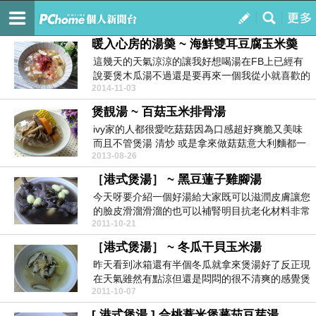
Ivy's Kitchen
訂閱
我的
暖入心房的湯羮 ~ 海鮮雙耳豆腐玉米羮
這幾天的天氣涼涼的讓我好想喝湯在FB上已經有
說要煲木瓜湯不過還是要再來一個我從小就喜歡的
2014-11-03
湯羮玉米湯不...
煲靚湯 ~ 百菇玉米排骨湯
ivy家的人都很愛吃菇菇因為口感超好爽脆又美味
而且不管煲湯 清炒 或是拿來做菇菇意大利麵都一
2013-08-26
樣的好吃...
［港式煲湯］ ~ 黑豆蓮子雞腳湯
今天呀要介紹一個好湯給大家既可以滋潤皮膚讓您
的臉皮滑溜滑溜的也可以補腎明目抗老化材料非常
2011-10-21
簡單黑豆 一...
［港式煲湯］ ~ 冬瓜干貝玉米湯
昨天看到冰箱還有半個冬瓜就拿來煲湯好了反正現
在天氣雖然有點涼但還是悶悶的很不清爽的感覺煲
2011-10-07
個冬瓜湯來清...
[ 港式煲湯 ] 合桃薏米煲蕃茄豆芽湯