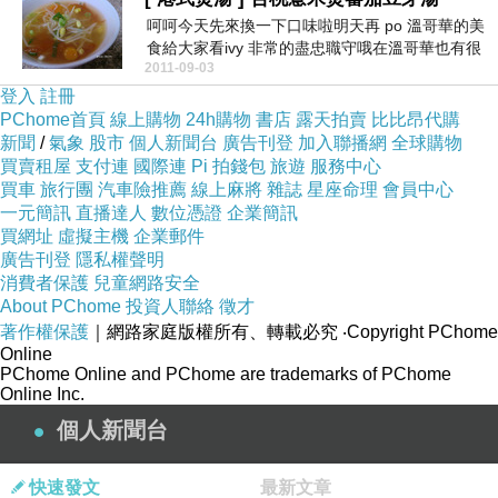
呵呵今天先來換一下口味啦明天再 po 溫哥華的美
食給大家看ivy 非常的盡忠職守哦在溫哥華也有很
2011-09-03
努力...
登入
註冊
PChome首頁
線上購物
24h購物
書店
露天拍賣
比比昂代購
新聞
/
氣象
股市
個人新聞台
廣告刊登
加入聯播網
全球購物
買賣租屋
支付連
國際連
Pi 拍錢包
旅遊
服務中心
買車
旅行團
汽車險推薦
線上麻將
雜誌
星座命理
會員中心
一元簡訊
直播達人
數位憑證
企業簡訊
買網址
虛擬主機
企業郵件
廣告刊登
隱私權聲明
消費者保護
兒童網路安全
About PChome
投資人聯絡
徵才
著作權保護
｜網路家庭版權所有、轉載必究
‧Copyright PChome
Online
PChome Online and PChome are trademarks of PChome
Online Inc.
個人新聞台
快速發文
最新文章