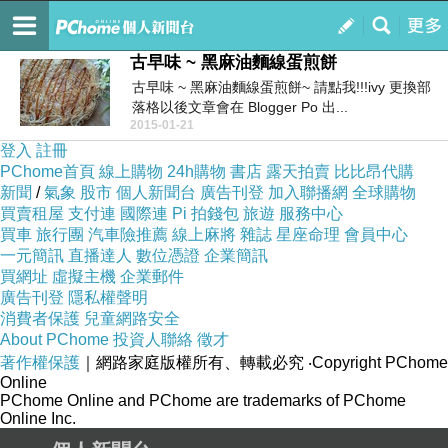
Ivy's Kitchen
訂閱
我的
古早味 ~ 黑麻油麵線蛋煎餅
古早味 ~ 黑麻油麵線蛋煎餅~ 請點我!!!ivy 更換部
落格以後文章會在 Blogger Po 出...
2015-01-21
登入
註冊
PChome首頁
線上購物
24h購物
書店
露天拍賣
比比昂代購
新聞
/
氣象
股市
個人新聞台
廣告刊登
加入聯播網
全球購物
買賣租屋
支付連
國際連
Pi 拍錢包
旅遊
服務中心
買車
旅行團
汽車險推薦
線上麻將
雜誌
星座命理
會員中心
一元簡訊
直播達人
數位憑證
企業簡訊
買網址
虛擬主機
企業郵件
廣告刊登
隱私權聲明
消費者保護
兒童網路安全
About PChome
投資人聯絡
徵才
著作權保護
｜網路家庭版權所有、轉載必究
‧Copyright PChome
Online
PChome Online and PChome are trademarks of PChome
Online Inc.