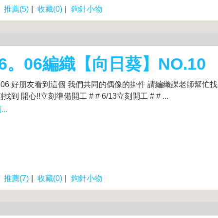
|
推薦(5)
|
收藏(0)
|
鉤針小物
26。06編織【向日葵】NO.10
.06.06 好朋友看到這個 我們共同的偶像的掛件 請編織課老師幫忙找
找到 開心!!立刻準備開工 # # 6/13立刻開工 # # ...
..
|
推薦(7)
|
收藏(0)
|
鉤針小物