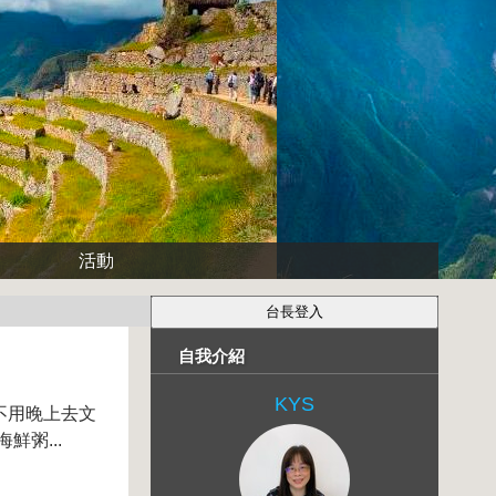
~
活動
自我介紹
KYS
就不用晚上去文
鮮粥...