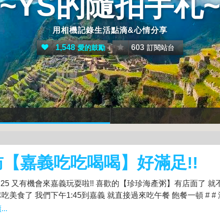
~YS的隨拍手札
用相機記錄生活點滴&心情分享
1,548
603
愛的鼓勵
訂閱站台
訪【嘉義吃吃喝喝】好滿足!!
.04.25 又有機會來嘉義玩耍啦!! 喜歡的【珍珍海產粥】有店面了 
吃美食了 我們下午1:45到嘉義 就直接過來吃午餐 飽餐一頓 # # 海
..