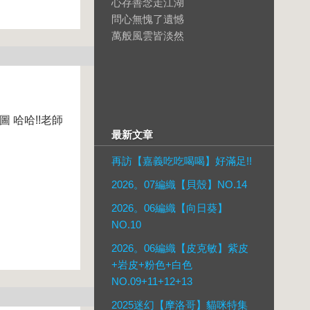
心存善念走江湖
問心無愧了遺憾
萬般風雲皆淡然
圖 哈哈!!老師
最新文章
再訪【嘉義吃吃喝喝】好滿足!!
2026。07編織【貝殼】NO.14
2026。06編織【向日葵】
NO.10
2026。06編織【皮克敏】紫皮
+岩皮+粉色+白色
NO.09+11+12+13
2025迷幻【摩洛哥】貓咪特集