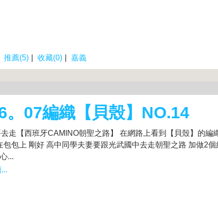
|
推薦(5)
|
收藏(0)
|
嘉義
26。07編織【貝殼】NO.14
月要去走【西班牙CAMINO朝聖之路】 在網路上看到【貝殼】的編
在包包上 剛好 高中同學夫妻要跟光武國中去走朝聖之路 加做2個
...
..