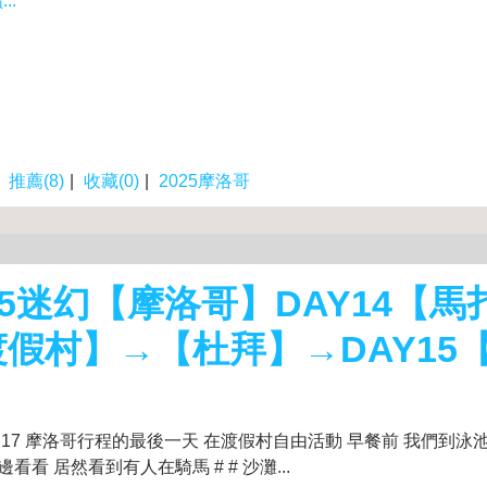
..
|
推薦(8)
|
收藏(0)
|
2025摩洛哥
25迷幻【摩洛哥】DAY14【馬
渡假村】→【杜拜】→DAY15
】
.10.17 摩洛哥行程的最後一天 在渡假村自由活動 早餐前 我們到
海邊看看 居然看到有人在騎馬 # # 沙灘...