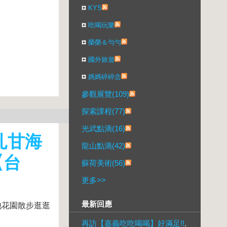
KYS
吃喝玩樂
榮榮＆勻勻
國外旅遊
媽媽碎碎念
參觀展覽(109)
探索課程(77)
光武點滴(16)
扎甘海
龍山點滴(42)
【台
蘇荷美術(56)
更多
>>
最新回應
泳池花園散步逛逛
再訪【嘉義吃吃喝喝】好滿足!!
,