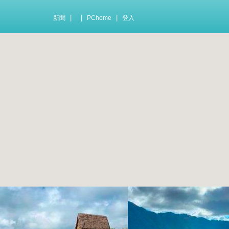
|
|
|
新聞
PChome
登入