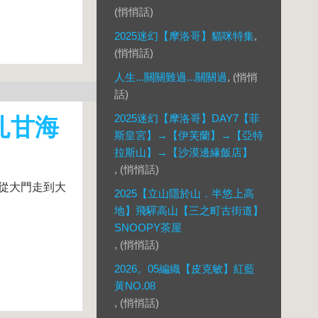
(悄悄話)
2025迷幻【摩洛哥】貓咪特集
,
(悄悄話)
人生...關關難過...關關過
, (悄悄
話)
2025迷幻【摩洛哥】DAY7【菲
扎甘海
斯皇宮】→【伊芙蘭】→【亞特
拉斯山】→【沙漠邊緣飯店】
, (悄悄話)
# 從大門走到大
2025【立山隱於山．半悠上高
地】飛驒高山【三之町古街道】
SNOOPY茶屋
, (悄悄話)
2026。05編織【皮克敏】紅藍
黃NO.08
, (悄悄話)