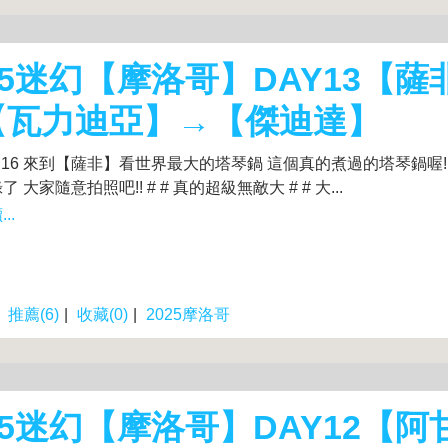
25迷幻【摩洛哥】DAY13【薩
【瓦力迪亞】→【傑迪達】
.10.16 來到【薩非】看世界最大的塔琴鍋 這個真的煮過的塔琴鍋喔
 大家隨意拍照吧!! # # 真的超級無敵大 # # 大...
..
|
推薦(6)
|
收藏(0)
|
2025摩洛哥
25迷幻【摩洛哥】DAY12【阿