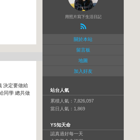
用照片寫下生活日記
關於本站
留言板
地圖
加入好友
織 決定要做給
站台人氣
給同學 總共做
累積人氣：
7,826,097
當日人氣：
1,869
YS知天命
認真過好每一天