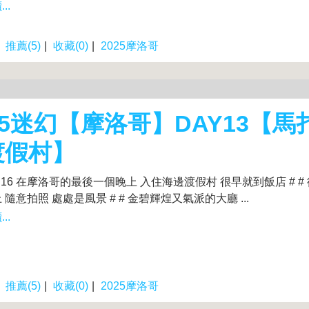
..
|
推薦(5)
|
收藏(0)
|
2025摩洛哥
25迷幻【摩洛哥】DAY13【馬
渡假村】
.10.16 在摩洛哥的最後一個晚上 入住海邊渡假村 很早就到飯店 # 
 隨意拍照 處處是風景 # # 金碧輝煌又氣派的大廳 ...
..
|
推薦(5)
|
收藏(0)
|
2025摩洛哥