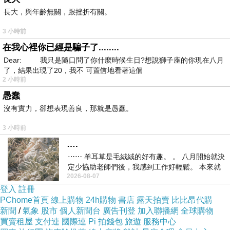
長大，與年齡無關，跟挫折有關。
服務人員還是一樣用充滿朝氣的聲音熱烈的歡迎我們。
3 小時前
在我心裡你已經是騙子了........
Dear: 我只是隨口問了你什麼時候生日?想說獅子座的你現在八月
了，結果出現了20，我不 可置信地看著這個
2 小時前
愚蠢
沒有實力，卻想表現善良，那就是愚蠢。
3 小時前
….
⋯⋯ 羊耳草是毛絨絨的好有趣。 。 八月開始就決
定少協助老師們後，我感到工作好輕鬆。 本來就
2026-08-07
不是我的工作啊。 真
登入
註冊
PChome首頁
線上購物
24h購物
書店
露天拍賣
比比昂代購
接著開始瀏覽一下菜單，雖然說已經吃過粉多次了，但是還是細心的看
新聞
/
氣象
股市
個人新聞台
廣告刊登
加入聯播網
全球購物
買賣租屋
支付連
國際連
Pi 拍錢包
旅遊
服務中心
一下，有沒有新推出的產品，後來還是點了最熟悉的
2
人份套餐組合。