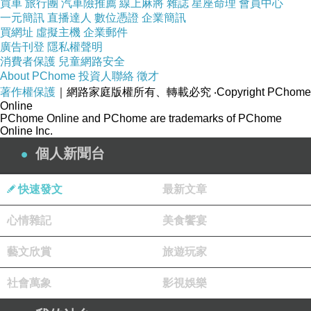
買車
旅行團
汽車險推薦
線上麻將
雜誌
星座命理
會員中心
一元簡訊
直播達人
數位憑證
企業簡訊
買網址
虛擬主機
企業郵件
廣告刊登
隱私權聲明
消費者保護
兒童網路安全
About PChome
投資人聯絡
徵才
著作權保護
｜網路家庭版權所有、轉載必究
‧Copyright PChome
Online
PChome Online and PChome are trademarks of PChome
Online Inc.
個人新聞台
快速發文
最新文章
心情雜記
美食饗宴
藝文欣賞
旅遊玩家
在等待餐點送上來的同時，因為餐廳幾乎沒人，因此拍了幾張之後，大
暖爐家族興致一來便拿著我的相機由外到內，每一地方不放過的拍起
社會萬象
影視娛樂
來，這一張內部設施就是大暖爐家族的傑作囉，讚
~~~
這一家貝里尼的