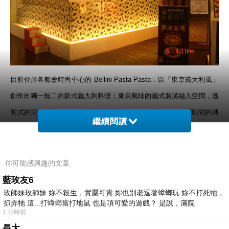
目前位於各都會時尚中心的
Bellini Pasta Pasta
，以「東京義大利風」
創作出獨一無二的新式義大利料理；東京風味的義式裝潢融入空間，透
明式的開放式廚房，讓您看到料理達人專注的神情；義大利鄉間的磚
繼續閱讀
牆、原木長桌椅與和風極簡的燈飾，營造出自然愉悅的氣氛；
Menu
上
的餐點，更加入適合
2-3
人一同
"
分享
"
的概念，拉近了新世代的疏離感，
分享美食
~
也凝聚了大家的情感。充滿陽光活力的服務人員，誠摯的邀
你可能感興趣的文章
約您來盡情享受一場美食饗
宴。
台中的貝里尼義大利麵餐廳位於誠品綠
藍玫友6
玫師妹玫師妹 妳不殺生，實屬可貴 妳也別老逗著蟑螂玩 妳不打死牠，
意的地下
1
樓，當天到達那邊時大概是下午
4
點多了加上又是平常時間，
抓弄牠 這...打蟑螂當打地鼠 也是項可愛的遊戲？ 是說，滿院
因此裡面除了一桌在用餐外，大部分的空間都是任由我們擺佈了，想拍
1 小時前
哪個地方就可以隨性的拍照，在服務人員引導我們到座位上時，店內的
長大