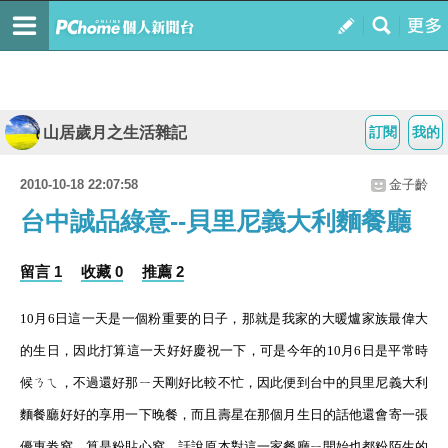
山居歲月之生活雜記
訂閱
我的
2010-10-18 22:07:58
金子齡
台中誠品綠意--貝里尼義大利麵餐廳
留言 1
收藏 0
推薦 2
10
月
6
日
這一天是一個粉重要的日子，那就是我家的大暖爐家族最偉大
的生日，因此打算這一天好好慶祝一下，可是今年的
10
月
6
日
是平常時
候ㄋㄟ，不過還好那ㄧ天剛好比較不忙，因此便到台中的貝里尼義大利
麵餐廳好好的享用一下晚餐，而且壽星在那個月生日的話他還會寄一張
優惠劵窩，算是粉貼心窩，話說原本對這一家餐廳ㄧ開始也都粉陌生的