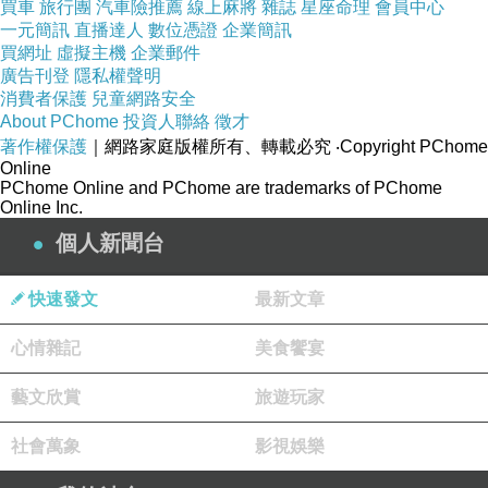
買車
旅行團
汽車險推薦
線上麻將
雜誌
星座命理
會員中心
一元簡訊
直播達人
數位憑證
企業簡訊
買網址
虛擬主機
企業郵件
廣告刊登
隱私權聲明
消費者保護
兒童網路安全
About PChome
投資人聯絡
徵才
著作權保護
｜網路家庭版權所有、轉載必究
‧Copyright PChome
Online
PChome Online and PChome are trademarks of PChome
Online Inc.
個人新聞台
快速發文
最新文章
心情雜記
美食饗宴
藝文欣賞
旅遊玩家
社會萬象
影視娛樂