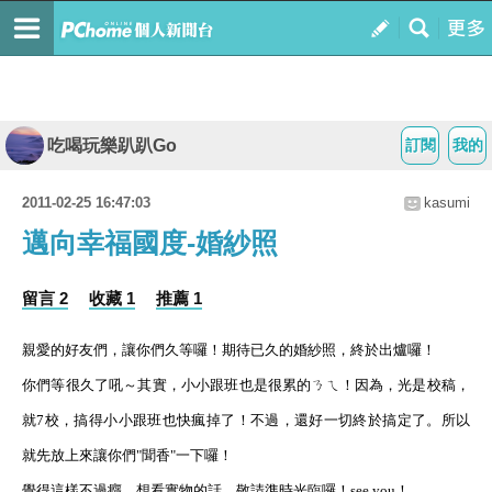
吃喝玩樂趴趴Go
訂閱
我的
2011-02-25 16:47:03
kasumi
邁向幸福國度-婚紗照
留言 2
收藏 1
推薦 1
親愛的好友們，讓你們久等囉！期待已久的婚紗照，終於出爐囉！
你們等很久了吼～其實，小小跟班也是很累的ㄋㄟ！因為，光是校稿，
就7校，搞得小小跟班也快瘋掉了！不過，還好一切終於搞定了。所以
就先放上來讓你們"聞香"一下囉！
覺得這樣不過癮，想看實物的話，敬請準時光臨囉！see you！