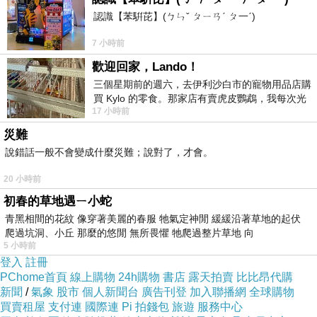
認識【苯騈芘】(ㄅㄣˇ ㄆㄧㄢˊ ㄆ一ˊ)
7 小時前
歡迎回家，Lando！
三個星期前的週六，去伊利沙白市的寵物用品店購
買 Kylo 的零食。那家店有賣虎皮鸚鵡，我每次光
17 小時前
顧都會去看一下。他們偶爾會引進 C
災難
說錯話一般不會變成什麼災難；說對了，才會。
20 小時前
初春的草地遇ㄧ小蛇
青黑相間的花紋 像穿著美麗的春服 牠氣定神閒 緩緩沿著草地的起伏
爬過坑洞、小丘 那麼的悠閒 無所畏懼 牠爬過整片草地 向
5 小時前
登入
註冊
PChome首頁
線上購物
24h購物
書店
露天拍賣
比比昂代購
新聞
/
氣象
股市
個人新聞台
廣告刊登
加入聯播網
全球購物
買賣租屋
支付連
國際連
Pi 拍錢包
旅遊
服務中心