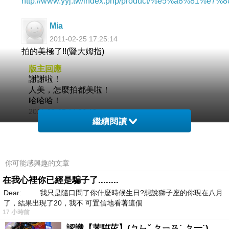
http://www.yyj.tw/index.php/product/%e5%a8%81%e
Mia
2011-02-25 17:25:14
拍的美極了!!(豎大姆指)
版主回應
謝謝啦！
人美，怎麼拍都美啦！
哈哈哈！
2011-03-07 14:36:18
繼續閱讀
你可能感興趣的文章
在我心裡你已經是騙子了........
Dear: 我只是隨口問了你什麼時候生日?想說獅子座的你現在八月
了，結果出現了20，我不 可置信地看著這個
17 小時前
認識【苯騈芘】(ㄅㄣˇ ㄆㄧㄢˊ ㄆ一ˊ)