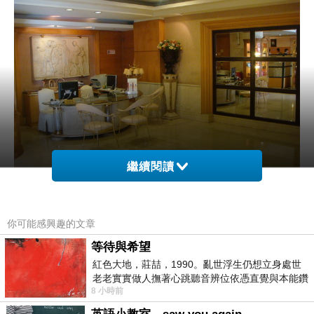
繼續閱讀
一走進大廳便看到地上是白色大理石地板，然後整個空間算是粉寬敞，
不會有壓力的感覺，眼前出現的服務台是一樓用餐時所提供服務的地
你可能感興趣的文章
方，然而如果要入住的話，就是在隔壁的訂房組有專人幫你服務，因為
等待與希望
紅色大地，莊喆，1990。亂世浮生仍想立身處世
拍完之後已經是
7
點多了，因此便先過去整理一下之後，才去溪湖吃羊
老老實實做人撫著心跳聽音辨位依憑直覺與本能鑽
肉爐，那一天的天氣粉適合吃暖呼呼的東西，而那一天昇財麗禧酒店樓
8 小時前
向裂隙的亮處探索另一個心聲另一個共鳴的
下也是有一整團的遊客在那邊入住及享用晚餐，因此整個大廳粉熱鬧，