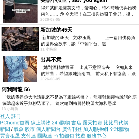
英語小教室，saw you again
得知某師姐懂英文時，蠻開心，時不時地便與她嘮
在訂房組確認之後便拿著行李往住的房間前進，這一次是被安排在
10
樓
兩句…… @ 今天吧！在三樓與她聊了會兒，後，
的標準單人房。
2026-08-05
下二樓居然又撞到她，於是
新加坡的45天
新加坡的45天 文/林玉鳳 上一篇用佛得角
的世界盃故事，談「中葡平台」這
11 小時前
出其不意
她到酒精放置區， 出其不意跟進去， 突如其來
的插曲， 希望跟她搭兩句。 前天私下有協議， 跟
2026-08-05
著阿弟丟拉基
阿我阿龍 56
「我總覺得你大老遠跑來不是為了牽線搭橋？」龍疆對梅麗特說話的語
氣聽起來近乎無聊透頂了。 這次輪到梅麗特眺望大海和懸崖
13 小時前
登入
註冊
PChome首頁
線上購物
24h購物
書店
露天拍賣
比比昂代購
在訂房組的隔壁就是電梯，一共有
2
部，光看整個門面，全是大理石的
新聞
/
氣象
股市
個人新聞台
廣告刊登
加入聯播網
全球購物
買賣租屋
支付連
國際連
Pi 拍錢包
旅遊
服務中心
材質，就知道也是粉高檔的窩。