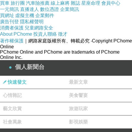
買車
旅行團
汽車險推薦
線上麻將
雜誌
星座命理
會員中心
一元簡訊
直播達人
數位憑證
企業簡訊
買網址
虛擬主機
企業郵件
廣告刊登
隱私權聲明
消費者保護
兒童網路安全
About PChome
投資人聯絡
徵才
著作權保護
｜網路家庭版權所有、轉載必究
‧Copyright PChome
Online
PChome Online and PChome are trademarks of PChome
Online Inc.
個人新聞台
快速發文
最新文章
心情雜記
美食饗宴
叮咚，
10
樓終於到了，電梯門一打開，眼前出現一組古典的檯燈及一幅
藝文欣賞
旅遊玩家
藝術畫所構成的空間，頓時也讓人可以放鬆開始好瀏覽該飯店的特色。
社會萬象
影視娛樂