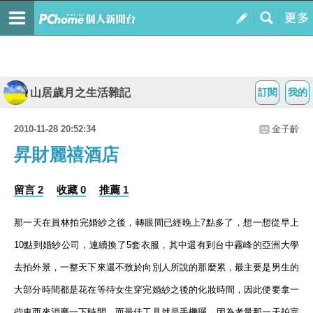
山居歲月之生活雜記
訂閱
我的
2010-11-28 20:52:34
金子齡
昇財麗禧酒店
留言 2
收藏 0
推薦 1
那一天在員林拍完婚紗之後，轉眼間已經晚上
7
點多了，想一想從早上
10
點到婚紗公司，連續換了
5
套衣服，其中還有到台中霧峰的亞洲大學
去拍外景，一整天下來還不致於向別人所說的那麼累，最主要是男生的
大部分時間都是花在等待女生穿完婚紗之後的化妝時間，因此便要拿一
些東西來消磨一下時間，而最佳工具就是手機囉，因為考量那一天拍完