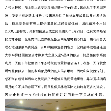
之後比較晚，加上晚上還要到溪湖品嚐一下羊肉爐，因此為了不來回奔
波，便提早在網路上搜尋，後來就預約了員林五星級飯店昇財麗禧酒
店，最主要是他有每天提供限量的環保專案住宿，因此價格不用到
2,000
元還有找，
昇財麗禧酒店
成立於民國88年3月23日，位於繁華熱鬧
的員林市區，飯店內均以國際觀光飯店同級建材精心打造，由花崗岩大
理石堆砌成的高貴質感，有
80
間精緻溫馨的客房，記得那時候在那邊讀
大學時昇財麗禧酒店才剛新成立且又是
5
星期的飯店，於是整個學系便
利用一天的下午把整個下午茶時段的位置都給佔滿了，在那一天你就會
看到整個飯店一樓的餐廳都是我們的人馬在用餐，因此印象便粉深刻，
想不到在經過
10
幾年之後認識了大暖爐家族而舊地重遊，昇財麗禧酒店
還是屹立不搖的存活下來，而且整個員林地區比之前時有更多的建設，
因此也趁這一次拍婚紗的時間來好好回味一下員林的生活。