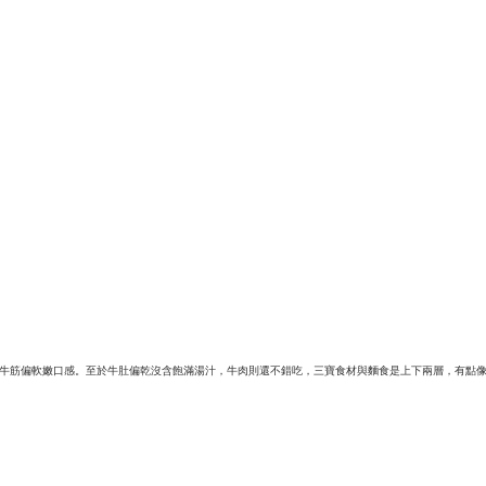
牛筋偏軟嫩口感。
至於牛肚偏乾沒含飽滿湯汁，牛肉則還不錯吃，三寶食材與麵食是上下兩層，有點像小