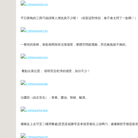
平日夜晚的三商巧福排隊人潮也真不少呢！（前面這對情侶，會不會太閃了一點啊！）˙
一整排的座椅，黃藍相間很有活潑感受，整體空間頗寬敞，而且氣氛挺不賴的。
餐點出菜位置； 很明亮且乾淨的感受，加分不少！
沾醬區（由左至右）；青蔥、醬油、辣椒、酸菜。
樓梯走上去可至二樓用餐處(意思是福勝亭及拿坡里都在上頭嗎?)，連樓梯把手都是藍