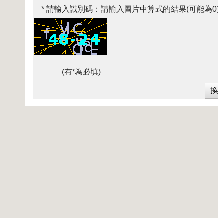
* 請輸入識別碼：
請輸入圖片中算式的結果(可能為0
(有*為必填)