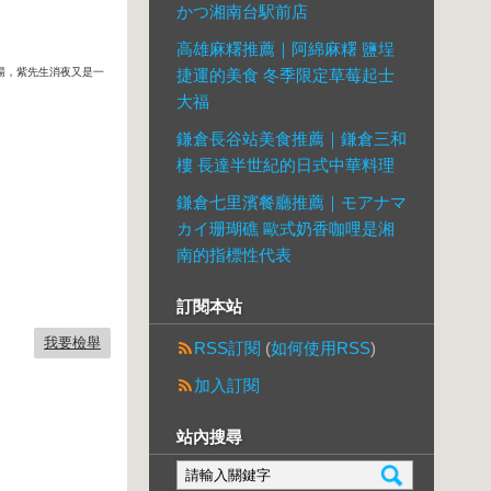
かつ湘南台駅前店
高雄麻糬推薦｜阿綿麻糬 鹽埕
湯，紫先生消夜又是一
捷運的美食 冬季限定草莓起士
大福
鎌倉長谷站美食推薦｜鎌倉三和
樓 長達半世紀的日式中華料理
鎌倉七里濱餐廳推薦｜モアナマ
カイ珊瑚礁 歐式奶香咖哩是湘
南的指標性代表
訂閱本站
我要檢舉
RSS訂閱
(
如何使用RSS
)
加入訂閱
站內搜尋