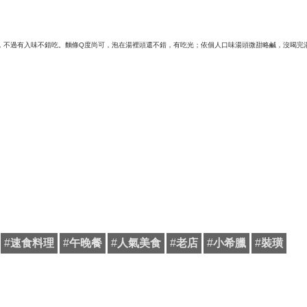
，不過有入味不錯吃。
麵條Q度尚可，泡在湯裡頭還不錯，有吃光；依個人口味湯頭微甜略鹹，沒喝完
#
速食料理
#
午晚餐
#
人氣美食
#
老店
#
小希臘
#
裝璜