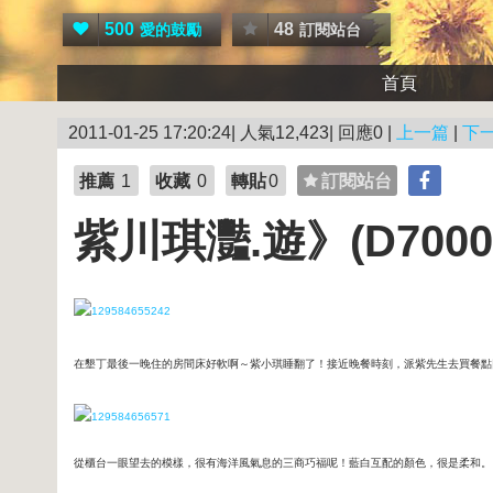
500
48
愛的鼓勵
訂閱站台
首頁
2011-01-25 17:20:24| 人氣12,423| 回應0 |
上一篇
|
下
推薦
1
收藏
0
轉貼
0
訂閱站台
紫川琪灩.遊》(D70
在墾丁最後一晚住的房間床好軟啊～紫小琪睡翻了！接近晚餐時刻，派紫先生去買餐點
從櫃台一眼望去的模樣，很有海洋風氣息的三商巧福呢！藍白互配的顏色，很是柔和。