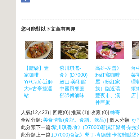
您可能對以下文章有興趣
【體驗】壹
紫川琪灩-
高雄-左營》
台
家咖啡
食》(D7000)
粉紅窩咖啡
菜
Yi+Café‧近師
鼓山-美術館
屋（粉紅家
理
大&古亭捷運
中國風餐廳‧
族）臨近瑞
繽
站
鄧師傅滷味
豐夜市、漢
店
神巨蛋
人氣(12,423) | 回應(0)| 推薦 (
1
)| 收藏 (
0
)|
轉寄
全站分類:
美食情報(食記、食譜、飲品)
| 個人分類:
ღ
此分類下一篇:
紫川琪灩.食》(D7000)新掘江聚餐‧朵拉朵 
此分類上一篇:
(D7000)食記》墾丁‧肯德雞 卡拉雞腿堡