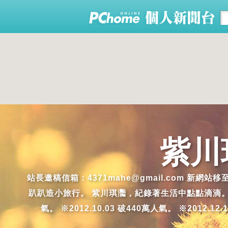
紫川
站長邀稿信箱：4371mahe@gmail.com 新網站
趴趴造小旅行。 紫川琪灩，紀錄著生活中點點滴滴。生活中，美
氣。 ※2012.10.03 破440萬人氣。 ※2012.12