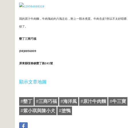
我的原汁牛肉麵，牛肉塊給約六塊左右，附上一顆水煮蛋。牛肉含皮?所以不太好咀嚼
頓了。
墾丁三商巧福
(08)8856809
屏東縣恆春鎮墾丁路241號
顯示文章地圖
#
墾丁
#
三商巧福
#
海洋風
#
原汁牛肉麵
#
牛三寶
#
紫小琪與陳小犬
#
塗鴨