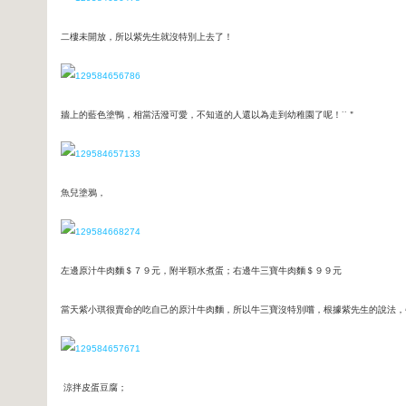
二樓未開放，所以紫先生就沒特別上去了！
牆上的藍色塗鴨，相當活潑可愛，不知道的人還以為走到幼稚園了呢！˙˙＂
魚兒塗鴉，
左邊原汁牛肉麵＄７９元，附半顆水煮蛋；右邊牛三寶牛肉麵＄９９元
當天紫小琪很賣命的吃自己的原汁牛肉麵，所以牛三寶沒特別嚐，根據紫先生的說法，
涼拌皮蛋豆腐；