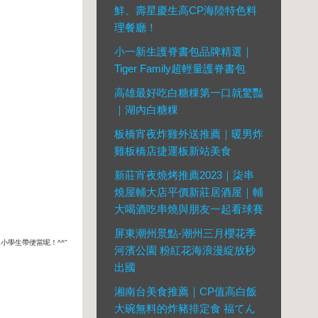
鮮、壽星慶生高CP海陸特色料
理餐廳！
小一新生護脊書包品牌精選｜
Tiger Family超輕量護脊書包
高雄最好吃白糖粿第一口就驚豔
｜湖內白糖粿
板橋宵夜炸雞外送推薦｜暖男炸
雞板橋店捷運板新站美食
新莊宵夜燒烤推薦2023｜柒串
燒屋輔大店平價新莊居酒屋｜輔
大喝酒吃串燒與朋友一起看球賽
屏東潮州景點-潮州三月櫻花季
學生帶便當呢！^^"
河濱公園 粉紅花海浪漫綻放秒
出國
湘南台美食推薦｜CP值高白飯
大碗無料的炸豬排定食 福てん