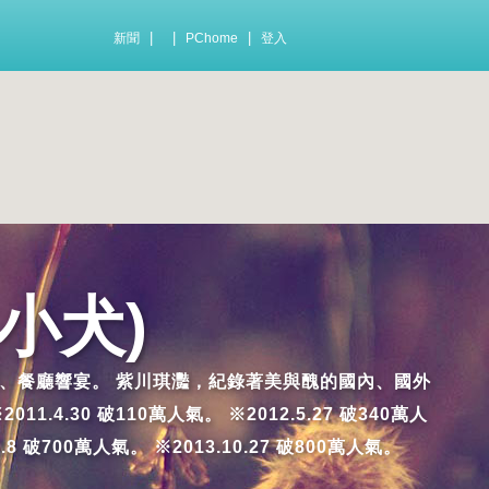
|
|
|
新聞
PChome
登入
小犬)
及踩雷的小吃、餐廳響宴。 紫川琪灩，紀錄著美與醜的國內、國外
.30 破110萬人氣。 ※2012.5.27 破340萬人
7.8 破700萬人氣。 ※2013.10.27 破800萬人氣。