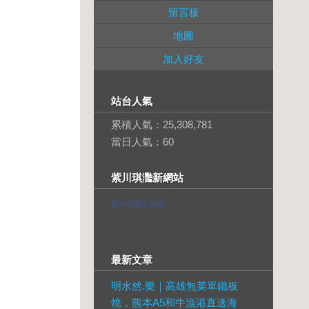
留言板
地圖
加入好友
站台人氣
累積人氣：
25,308,781
當日人氣：
60
紫川琪灩新網站
紫川琪灩自架站
最新文章
明水然.樂｜高雄無菜單鐵板
燒，熊本A5和牛漁港直送海