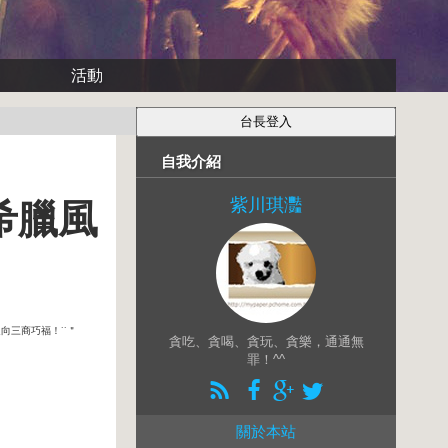
活動
自我介紹
紫川琪灩
希臘風
三商巧福！˙˙＂
貪吃、貪喝、貪玩、貪樂，通通無
罪！^^
關於本站