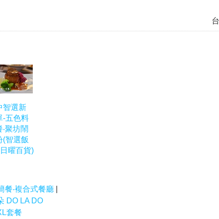
中智選新
單-五色料
餐‧聚坊鬧
紛(智選飯
│日曜百貨)
 簡餐‧複合式餐廳
|
DO LA DO
XL套餐