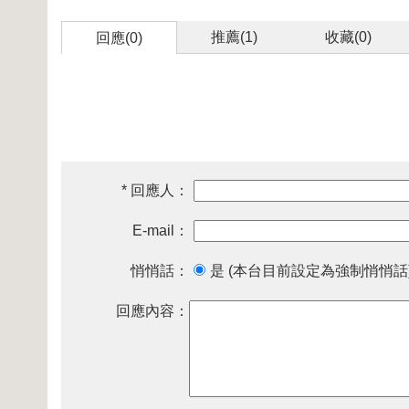
推薦(
1
)
收藏(
0
)
回應(0)
* 回應人：
E-mail：
悄悄話：
是 (本台目前設定為強制悄悄話
回應內容：