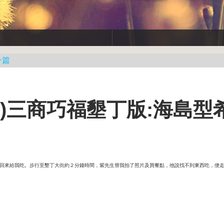
一篇
00)三商巧福墾丁版:海島型
回來給我吃。
步行至墾丁大街約２分鐘時間，紫先生替我拍了照片及買餐點，他說找不到東西吃，便走向