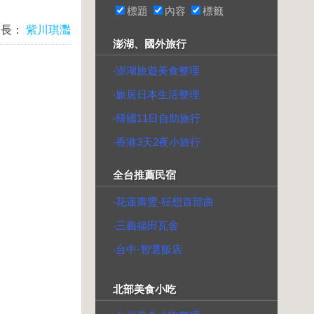
標題
內容
標籤
台長：
紫川琪灩
澎湖、國外旅行
‧澎湖旅遊美食整理
‧旅居日本生活整理
‧韓國11日自助旅行
‧香港3天2夜小旅行
全台推薦民宿
‧花蓮壽豐-狂想首部曲
‧三義福田瓦舍
‧台中-智選飯店
北部美食小吃