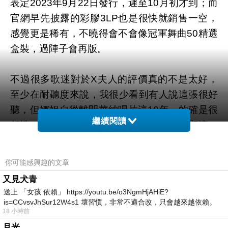
表定2023年9月22日發行，遲至10月初才到；而
官網早先披露的彩膠3LP也是很快就銷售一空，
感覺更是稀有，不曉得會不會像冠軍舞曲50精選
盒裝，過陣子會再版。
不過很多歌迷對於X夫人的評價真的不是太好，
至少在耐聽度來說，我很少看到有人說這張很好
聽，但娜姐自從離開華納唱片這10年，的確是很
繼續閱讀
任性，她完全依照她的意思出唱片，但明顯這一
世代的成績沒辦法和之前相比，身為老歌迷看在
眼裡，真的直覺可惜，但事實已經是這樣，再多
你可能感興趣的文章
的喟嘆也無法讓時光倒流，不過娜姊想做世界音
又見犬青
樂的企圖心，在X夫人這張音樂專輯裡，是真的
送上 「女孩 依賴」 https://youtu.be/o3NgmHjAHiE?
很徹底，一如過往的，如果瑪丹娜對她的音樂有
is=CCvsvJhSur12W4s1 壞習慣，非常不適合改，只會越來越依賴。
18 小時前
我害怕的
不確定性，她就不會推出。
月光