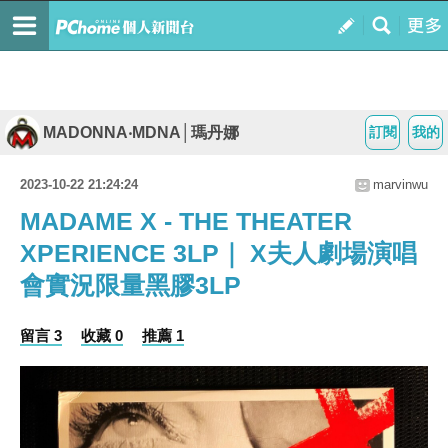
MADONNA‧MDNA│瑪丹娜
訂閱
我的
2023-10-22 21:24:24
marvinwu
MADAME X - THE THEATER
XPERIENCE 3LP｜ X夫人劇場演唱
會實況限量黑膠3LP
留言 3
收藏 0
推薦 1