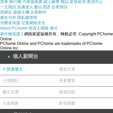
買車
旅行團
汽車險推薦
線上麻將
雜誌
星座命理
會員中心
從YOUTUBE上看到很多很多片段，果然娜姊還
一元簡訊
直播達人
數位憑證
企業簡訊
是專屬於大舞台的，"劇場版的歌迷親密秀"——
買網址
虛擬主機
企業郵件
她說的，就留給娜姊自己的回憶好了，哈哈。
廣告刊登
隱私權聲明
消費者保護
兒童網路安全
About PChome
投資人聯絡
徵才
說真的，到底全世界哪一個大牌巨星，會把演唱
著作權保護
｜網路家庭版權所有、轉載必究
‧Copyright PChome
Online
會搞到半夜才唱，午夜3點唱完後讓歌迷只能搭
PChome Online and PChome are trademarks of PChome
貴森森的計程車回飯店或是乾脆待到早上才有捷
Online Inc.
運可坐的實況，真的是好難想像，但是是真的。
個人新聞台
快速發文
最新文章
在聽這張3黑膠的時候，我也想像自己半夜看著
這場演唱會，還不准任何人帶手機進場。
心情雜記
美食饗宴
藝文欣賞
旅遊玩家
嗯—————真是任性的瑪丹娜啊！
社會萬象
影視娛樂