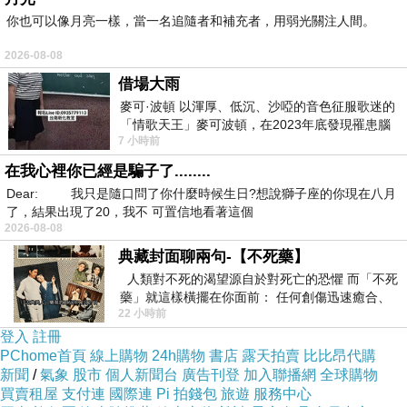
你也可以像月亮一樣，當一名追隨者和補充者，用弱光關注人間。
可是截至目前為止，娜姐就像我戲稱的，已經進
2026-08-08
入"半退休"狀態，自從X夫人之後，就覺得這可能
借場大雨
是她最後一張個人專輯，沒想到過去4年了，她
麥可·波頓 以渾厚、低沉、沙啞的音色征服歌迷的
還真的沒有推出新專輯，眼看明年要邁入第5
「情歌天王」麥可波頓，在2023年底發現罹患腦
年，如果她明年真的推出新專輯，那就會破了她
7 小時前
瘤「祈禱早日康復，一切都好」。
4年才出一張的新紀錄，而這在華納時期是根本
在我心裡你已經是騙子了........
Dear: 我只是隨口問了你什麼時候生日?想說獅子座的你現在八月
不可能的事情。
了，結果出現了20，我不 可置信地看著這個
2026-08-08
而去年她回歸華納簽約，是為了重整過去作品，
典藏封面聊兩句-【不死藥】
這是最主要項目，所以接下來娜姊的賣祖產之路
人類對不死的渴望源自於對死亡的恐懼 而「不死
藥」就這樣橫擺在你面前： 任何創傷迅速癒合、
是真的開始了，而50首冠軍舞曲就是第一步，後
22 小時前
停止衰老、痛覺消失…堪
面還有專輯們的彩膠版，也是會慢慢一個個浮出
登入
註冊
PChome首頁
線上購物
24h購物
書店
露天拍賣
比比昂代購
檯面，好讓歌迷們買個不完。
新聞
/
氣象
股市
個人新聞台
廣告刊登
加入聯播網
全球購物
目前剛開始的CELEBRATION TOUR，大家已經
買賣租屋
支付連
國際連
Pi 拍錢包
旅遊
服務中心