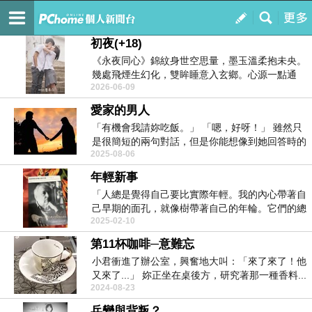
覺，有情
訂閱
我的
初夜(+18)
《永夜同心》​錦紋身世空思量，墨玉溫柔抱未央。
幾處飛煙生幻化，雙眸睡意入玄鄉。心源一點通
2026-06-09
丹...
愛家的男人
「有機會我請妳吃飯。」 「嗯，好呀！」 雖然只
是很簡短的兩句對話，但是你能想像到她回答時的
2025-08-06
欣...
年輕新事
「人總是覺得自己要比實際年輕。我的內心帶著自
己早期的面孔，就像樹帶著自己的年輪。它們的總
2025-02-10
和...
第11杯咖啡─意難忘
小君衝進了辦公室，興奮地大叫：「來了來了！他
又來了...」 妳正坐在桌後方，研究著那一種香料...
2024-08-23
兵變與背叛？