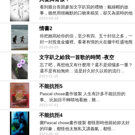
看到廄台長因參加文字趴寫的禮物：戴綠帽的故
事，雖然用很幽默的口吻來稿笑，卻又為當時的他
2024-04-18
覺得心疼。...
情書2
你把她寫給你的信，至少有四、五十封信之多，一
封一封投進金爐裡。看著有情的火在爐中旺盛地熊
2024-04-05
熊燃燒著...
文字趴之給我一首歌的時間 -夜空
忘了吧，再想他又有什麼用？還不是煩惱多一重？
還不是有始無終... 這是好久好久以前的流行...
2023-11-16
不能抗拒5
Pascal chose畫作後製 人生有許多不能抗拒的
事。 比如目不轉睛地看她，難...
2023-07-01
不能抗拒4
圖Pascal chose畫作後製 都怪那時他留給妳太好
的印象，都怪他太無私又講義氣，都怪...
2023-06-30