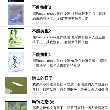
不能抗拒3
圖Pascal chose畫作後製 那時你狠下了心，是該
結束的時候了。 她走前沒有預告，走...
2023-06-29
不能抗拒2
圖Pascal chose畫作後製 他看到有個男人坐在那
椅子上，其實沒有。 有個女子問了他...
2023-06-28
不能抗拒1
圖Pascal chose畫作後製 你坐在她家客廳。 還記
得這沙發，當初入厝時你特意送...
2023-06-27
詩去的日子
我從來不知道我是如何變成一個浪漫的人？但直到
今日，我才發覺，我所做的事，多半是為了追尋浪
2023-06-15
漫。而...
民宿之戀-完
那夜之後他沒有留下，我又回復到一個人管理著民