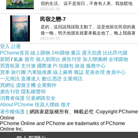
宿的生活。 這不是假日，不會有人來。我放鬆地
2023-02-16
坐在屋...
民宿之戀-7
是的，這回該我採取主動了。這是他留在民宿的最
後一晚，明天他朋友就要來載走他了。晚上我藉著
2023-02-15
感謝...
登入
註冊
PChome首頁
線上購物
24h購物
書店
露天拍賣
比比昂代購
新聞
/
氣象
股市
個人新聞台
廣告刊登
加入聯播網
全球購物
買賣租屋
支付連
國際連
Pi 拍錢包
旅遊
服務中心
買車
旅行團
汽車險推薦
線上麻將
雜誌
星座命理
會員中心
一元簡訊
直播達人
數位憑證
企業簡訊
買網址
虛擬主機
企業郵件
廣告刊登
隱私權聲明
消費者保護
兒童網路安全
About PChome
投資人聯絡
徵才
著作權保護
｜網路家庭版權所有、轉載必究
‧Copyright PChome
Online
PChome Online and PChome are trademarks of PChome
Online Inc.