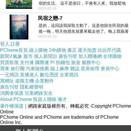
宿的生活。 這不是假日，不會有人來。我放鬆地
2023-02-16
坐在屋...
民宿之戀-7
是的，這回該我採取主動了。這是他留在民宿的最
後一晚，明天他朋友就要來載走他了。晚上我藉著
2023-02-15
感謝...
登入
註冊
PChome首頁
線上購物
24h購物
書店
露天拍賣
比比昂代購
新聞
/
氣象
股市
個人新聞台
廣告刊登
加入聯播網
全球購物
買賣租屋
支付連
國際連
Pi 拍錢包
旅遊
服務中心
買車
旅行團
汽車險推薦
線上麻將
雜誌
星座命理
會員中心
一元簡訊
直播達人
數位憑證
企業簡訊
買網址
虛擬主機
企業郵件
廣告刊登
隱私權聲明
消費者保護
兒童網路安全
About PChome
投資人聯絡
徵才
著作權保護
｜網路家庭版權所有、轉載必究
‧Copyright PChome
Online
PChome Online and PChome are trademarks of PChome
Online Inc.