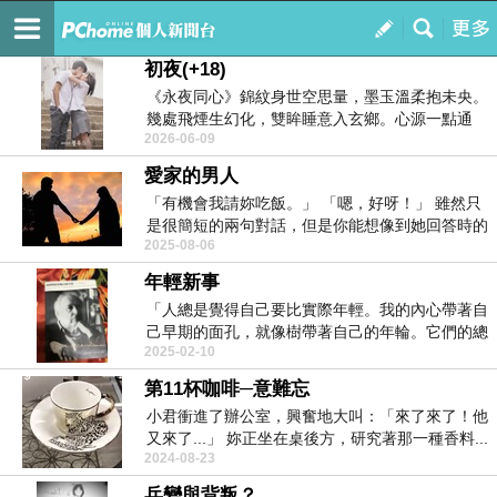
覺，有情
訂閱
我的
初夜(+18)
《永夜同心》​錦紋身世空思量，墨玉溫柔抱未央。
幾處飛煙生幻化，雙眸睡意入玄鄉。心源一點通
2026-06-09
丹...
愛家的男人
「有機會我請妳吃飯。」 「嗯，好呀！」 雖然只
是很簡短的兩句對話，但是你能想像到她回答時的
2025-08-06
欣...
年輕新事
「人總是覺得自己要比實際年輕。我的內心帶著自
己早期的面孔，就像樹帶著自己的年輪。它們的總
2025-02-10
和...
第11杯咖啡─意難忘
小君衝進了辦公室，興奮地大叫：「來了來了！他
又來了...」 妳正坐在桌後方，研究著那一種香料...
2024-08-23
兵變與背叛？