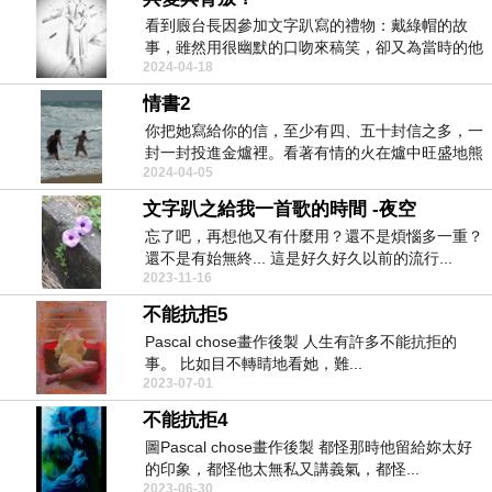
看到廄台長因參加文字趴寫的禮物：戴綠帽的故
事，雖然用很幽默的口吻來稿笑，卻又為當時的他
2024-04-18
覺得心疼。...
情書2
你把她寫給你的信，至少有四、五十封信之多，一
封一封投進金爐裡。看著有情的火在爐中旺盛地熊
2024-04-05
熊燃燒著...
文字趴之給我一首歌的時間 -夜空
忘了吧，再想他又有什麼用？還不是煩惱多一重？
還不是有始無終... 這是好久好久以前的流行...
2023-11-16
不能抗拒5
Pascal chose畫作後製 人生有許多不能抗拒的
事。 比如目不轉睛地看她，難...
2023-07-01
不能抗拒4
圖Pascal chose畫作後製 都怪那時他留給妳太好
的印象，都怪他太無私又講義氣，都怪...
2023-06-30