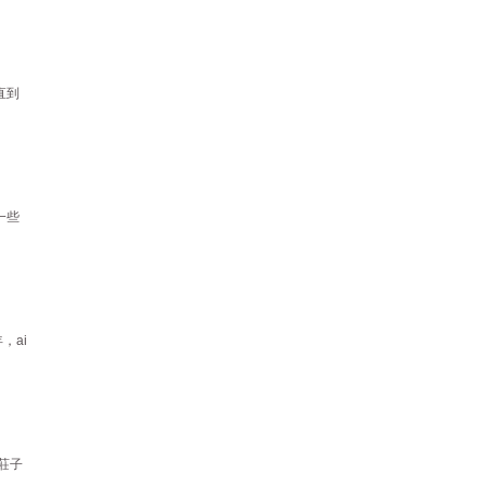
直到
一些
，ai
莊子