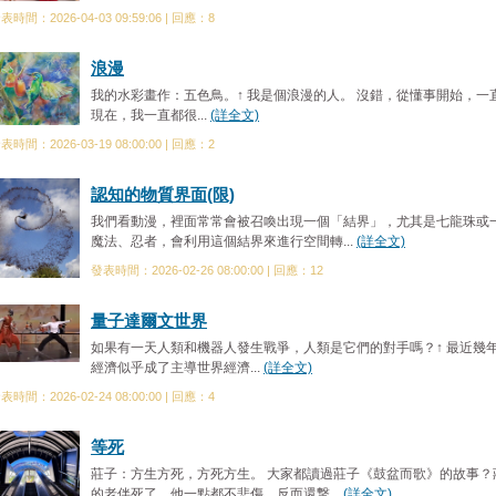
表時間：2026-04-03 09:59:06 | 回應：8
浪漫
我的水彩畫作：五色鳥。↑ 我是個浪漫的人。 沒錯，從懂事開始，一
現在，我一直都很...
(詳全文)
表時間：2026-03-19 08:00:00 | 回應：2
認知的物質界面(限)
我們看動漫，裡面常常會被召喚出現一個「結界」，尤其是七龍珠或
魔法、忍者，會利用這個結界來進行空間轉...
(詳全文)
發表時間：2026-02-26 08:00:00 | 回應：12
量子達爾文世界
如果有一天人類和機器人發生戰爭，人類是它們的對手嗎？↑ 最近幾年
經濟似乎成了主導世界經濟...
(詳全文)
表時間：2026-02-24 08:00:00 | 回應：4
等死
莊子：方生方死，方死方生。 大家都讀過莊子《鼓盆而歌》的故事？
的老伴死了，他一點都不悲傷，反而還撃...
(詳全文)