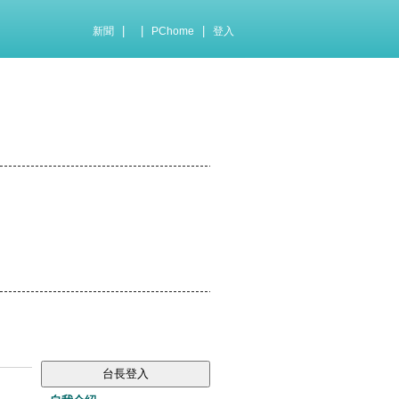
|
|
|
新聞
PChome
登入