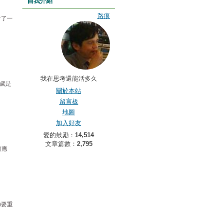
自我介紹
路痕
看了一
我在思考還能活多久
0歲是
關於本站
留言板
地圖
加入好友
愛的鼓勵：
14,514
文章篇數：
2,795
何應
)要重