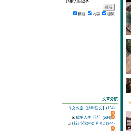
標題
內容
標籤
文章分類
發
作文教室【詩和語文】(154)
戲夢人生【詩】(684)
科幻小說(科幻和奇幻)(44)