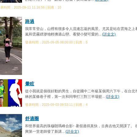
表時間：2025-09-11 11:16:56 | 回應：10
路過
我常常登山，山裡有很多令人流連忘返的風景。尤其是站在雲海之上
嵐和雲霧縹渺地輕拂過山巒。看變小變可愛的...
(詳全文)
發表時間：2025-09-05 08:00:00 | 回應：5
暈眩
從小我就是個很好動的男生，自從國中二年級某個周六下午，在台北
林的某條巷子裡，第一次和同學打三對三半場籃...
(詳全文)
發表時間：2025-09-03 09:53:11 | 回應：4
舒適圈
和世界最高的珠穆朗瑪峰合影↑ 暑假過得真快，古典吉他又開課了。 
興第一堂老師發了新講...
(詳全文)