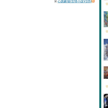
心跳劇場(言情小說)(105)
發
發
發