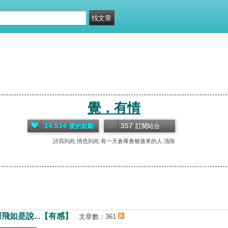
覺，有情
14,514
357
愛的鼓勵
訂閱站台
詩寫到此 情也到此 有一天倉庫會被後來的人 清除
飛如是說...【有感】
文章數：361