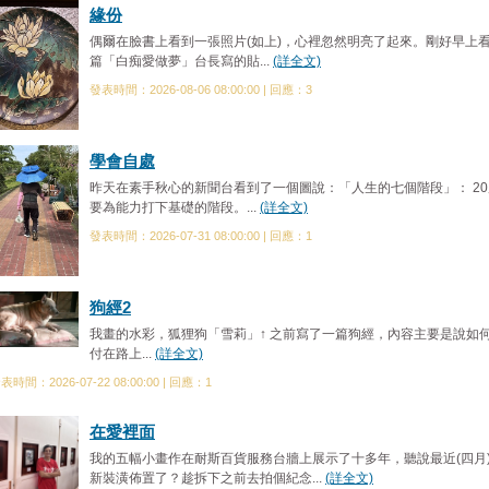
緣份
偶爾在臉書上看到一張照片(如上)，心裡忽然明亮了起來。剛好早上
篇「白痴愛做夢」台長寫的貼...
(詳全文)
發表時間：2026-08-06 08:00:00 | 回應：3
學會自處
昨天在素手秋心的新聞台看到了一個圖說：「人生的七個階段」： 2
要為能力打下基礎的階段。...
(詳全文)
發表時間：2026-07-31 08:00:00 | 回應：1
狗經2
我畫的水彩，狐狸狗「雪莉」↑ 之前寫了一篇狗經，內容主要是說如
付在路上...
(詳全文)
表時間：2026-07-22 08:00:00 | 回應：1
在愛裡面
我的五幅小畫作在耐斯百貨服務台牆上展示了十多年，聽說最近(四月
新裝潢佈置了？趁拆下之前去拍個紀念...
(詳全文)